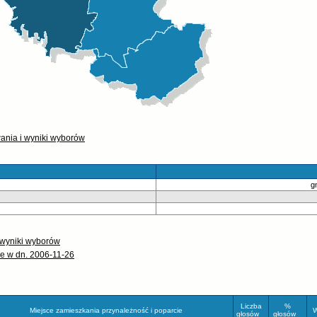
wania i wyniki wyborów
g
 wyniki wyborów
e w dn. 2006-11-26
Liczba
%
Miejsce zamieszkania przynależność i poparcie
W
głosów
głosów