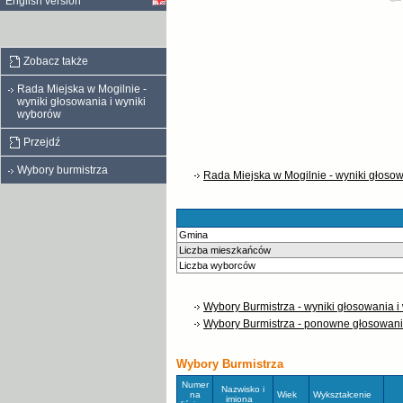
English version
Zobacz także
Rada Miejska w Mogilnie -
wyniki głosowania i wyniki
wyborów
Przejdź
Wybory burmistrza
Rada Miejska w Mogilnie - wyniki głoso
Gmina
Liczba mieszkańców
Liczba wyborców
Wybory Burmistrza - wyniki głosowania i
Wybory Burmistrza - ponowne głosowani
Wybory Burmistrza
Numer
Nazwisko i
na
Wiek
Wykształcenie
imiona