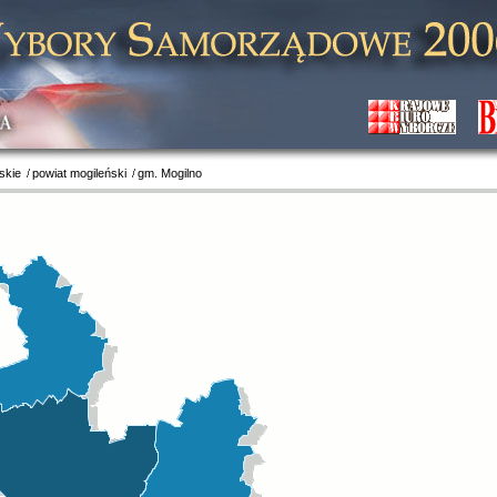
skie
powiat mogileński
gm. Mogilno