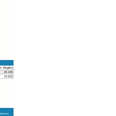
m. Mogilno
25 145
19 625
ybrany