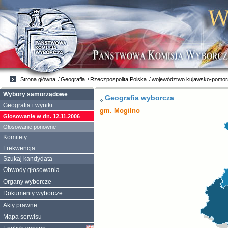
Strona główna
Geografia
Rzeczpospolita Polska
województwo kujawsko-pomor
Wybory samorządowe
Geografia wyborcza
Geografia i wyniki
gm. Mogilno
Głosowanie w dn. 12.11.2006
Głosowanie ponowne
Komitety
Frekwencja
Szukaj kandydata
Obwody głosowania
Organy wyborcze
Dokumenty wyborcze
Akty prawne
Mapa serwisu