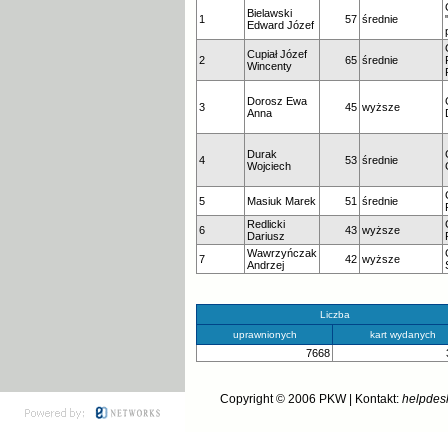
Bielawski
1
57
średnie
Edward Józef
Cupiał Józef
2
65
średnie
Wincenty
Dorosz Ewa
3
45
wyższe
Anna
Durak
4
53
średnie
Wojciech
5
Masiuk Marek
51
średnie
Redlicki
6
43
wyższe
Dariusz
Wawrzyńczak
7
42
wyższe
Andrzej
Liczba
uprawnionych
kart wydanych
7668
Copyright © 2006
PKW
| Kontakt:
helpdes