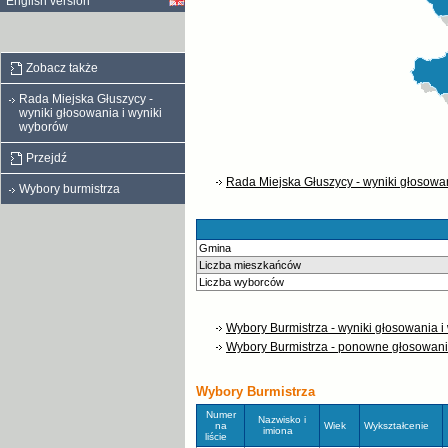
English version
Zobacz także
Rada Miejska Głuszycy -
wyniki głosowania i wyniki
wyborów
Przejdź
Rada Miejska Głuszycy - wyniki głosowa
Wybory burmistrza
Gmina
Liczba mieszkańców
Liczba wyborców
Wybory Burmistrza - wyniki głosowania i
Wybory Burmistrza - ponowne głosowani
Wybory Burmistrza
Numer
Nazwisko i
na
Wiek
Wykształcenie
imiona
liście