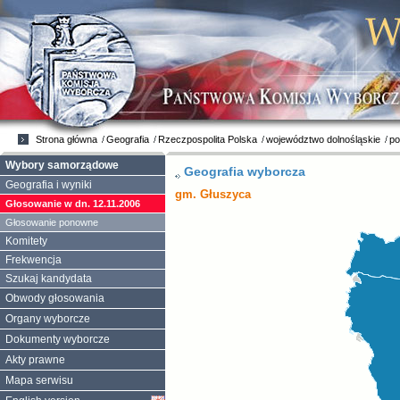
Strona główna
Geografia
Rzeczpospolita Polska
województwo dolnośląskie
po
Wybory samorządowe
Geografia wyborcza
Geografia i wyniki
gm. Głuszyca
Głosowanie w dn. 12.11.2006
Głosowanie ponowne
Komitety
Frekwencja
Szukaj kandydata
Obwody głosowania
Organy wyborcze
Dokumenty wyborcze
Akty prawne
Mapa serwisu