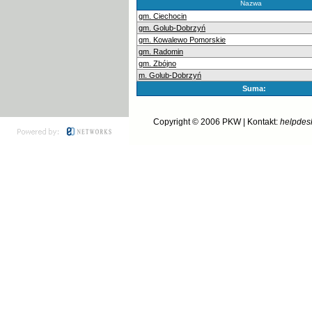
Nazwa
gm. Ciechocin
gm. Golub-Dobrzyń
gm. Kowalewo Pomorskie
gm. Radomin
gm. Zbójno
m. Golub-Dobrzyń
Suma:
Copyright © 2006
PKW
| Kontakt:
helpdes