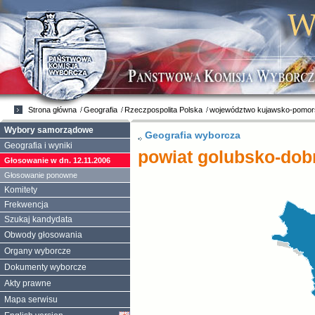
Strona główna
Geografia
Rzeczpospolita Polska
województwo kujawsko-pomor
Wybory samorządowe
Geografia wyborcza
Geografia i wyniki
powiat golubsko-dob
Głosowanie w dn. 12.11.2006
Głosowanie ponowne
Komitety
Frekwencja
Szukaj kandydata
Obwody głosowania
Organy wyborcze
Dokumenty wyborcze
Akty prawne
Mapa serwisu