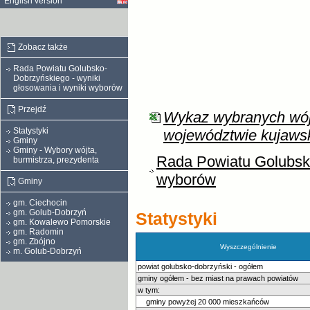
English version
Zobacz także
Rada Powiatu Golubsko-
Dobrzyńskiego - wyniki
głosowania i wyniki wyborów
Przejdź
Wykaz wybranych wójt
Statystyki
województwie kujaws
Gminy
Gminy - Wybory wójta,
Rada Powiatu Golubsko
burmistrza, prezydenta
wyborów
Gminy
gm. Ciechocin
gm. Golub-Dobrzyń
Statystyki
gm. Kowalewo Pomorskie
gm. Radomin
gm. Zbójno
Wyszczególnienie
m. Golub-Dobrzyń
powiat golubsko-dobrzyński - ogółem
gminy ogółem - bez miast na prawach powiatów
w tym:
gminy powyżej 20 000 mieszkańców