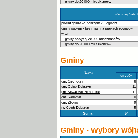
gminy do 20 000 mieszkańców
Wyszczególnien
powiat golubsko-dobrzyński - ogółem
gminy ogółem - bez miast na prawach powiatów
w tym:
gminy powyżej 20 000 mieszkańców
gminy do 20 000 mieszkańców
Gminy
Nazwa
okręgów
gm. Ciechocin
8
gm. Golub-Dobrzyń
11
gm. Kowalewo Pomorskie
11
gm. Radomin
10
gm. Zbójno
9
m. Golub-Dobrzyń
5
Suma:
54
Gminy - Wybory wójta