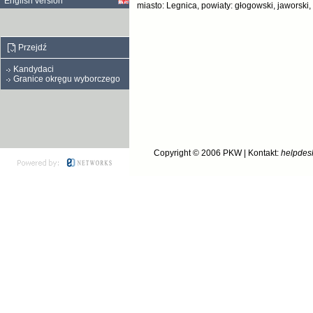
English version
miasto: Legnica, powiaty: głogowski, jaworski, l
Przejdź
Kandydaci
Granice okręgu wyborczego
Copyright © 2006
PKW
| Kontakt:
helpdes