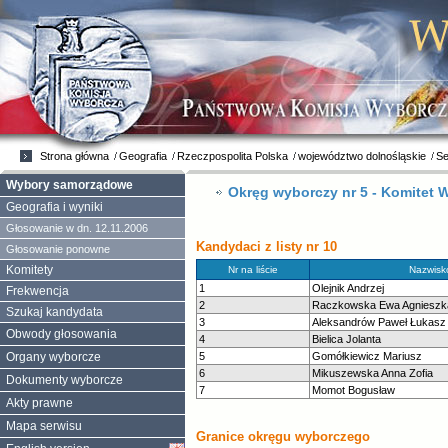
Strona główna
Geografia
Rzeczpospolita Polska
województwo dolnośląskie
Se
Wybory samorządowe
Okręg wyborczy nr 5 - Komitet 
Geografia i wyniki
Głosowanie w dn. 12.11.2006
Kandydaci z listy nr 10
Głosowanie ponowne
Komitety
Nr na liście
Nazwisko
1
Olejnik Andrzej
Frekwencja
2
Raczkowska Ewa Agnieszk
Szukaj kandydata
3
Aleksandrów Paweł Łukasz
Obwody głosowania
4
Bielica Jolanta
Organy wyborcze
5
Gomółkiewicz Mariusz
6
Mikuszewska Anna Zofia
Dokumenty wyborcze
7
Momot Bogusław
Akty prawne
Mapa serwisu
Granice okręgu wyborczego