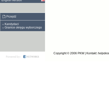
English version
Przejdź
Kandydaci
Granice okręgu wyborczego
Copyright © 2006
PKW
| Kontakt:
helpdes