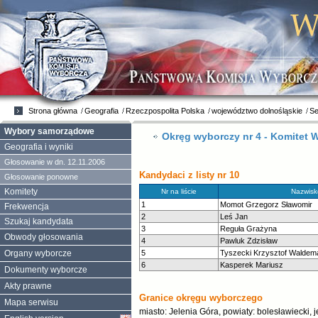
Strona główna
Geografia
Rzeczpospolita Polska
województwo dolnośląskie
Se
Wybory samorządowe
Okręg wyborczy nr 4 - Komitet 
Geografia i wyniki
Głosowanie w dn. 12.11.2006
Kandydaci z listy nr 10
Głosowanie ponowne
Komitety
Nr na liście
Nazwisko
1
Momot Grzegorz Sławomir
Frekwencja
2
Leś Jan
Szukaj kandydata
3
Reguła Grażyna
Obwody głosowania
4
Pawluk Zdzisław
Organy wyborcze
5
Tyszecki Krzysztof Waldem
6
Kasperek Mariusz
Dokumenty wyborcze
Akty prawne
Granice okręgu wyborczego
Mapa serwisu
miasto: Jelenia Góra, powiaty: bolesławiecki, 