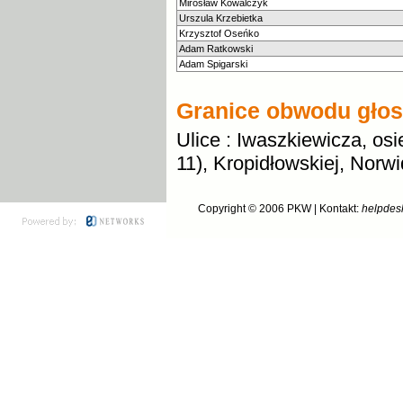
Mirosław Kowalczyk
Urszula Krzebietka
Krzysztof Oseńko
Adam Ratkowski
Adam Spigarski
Granice obwodu gło
Ulice : Iwaszkiewicza, osie
11), Kropidłowskiej, Nor
Copyright © 2006
PKW
| Kontakt:
helpdes