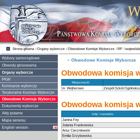
Strona główna
Organy wyborcze
Obwodowe Komisje Wyborcze
RP
wojewódz
Wybory samorządowe
Obwodowe Komisje Wyborcze
Obwody głosowania
Obwodowa komisja wy
Organy wyborcze
PKW
Miejscowość
Komisarze wyborczy
m. Wejherowo
Zespół Szkół Ogólnoks
Terytorialne Komisje Wyborcze
Obwodowe Komisje Wyborcze
Obwodowa komisja wy
Dokumenty wyborcze
Akty prawne
Imię i nazwisko
Janina Fey
Mapa serwisu
Jolanta Frankowska
English version
Artur Cierzniewski
Emilia Grzybowska