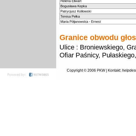
Helena Ellwart
Bogusława Kepka
Patrycjusz Kotłowski
Teresa Pełka
Maria Półjanowska - Ernest
Granice obwodu gło
Ulice : Broniewskiego, Gr
Ofiar Paśnicy, Pułaskiego
Copyright © 2006
PKW
| Kontakt:
helpdes