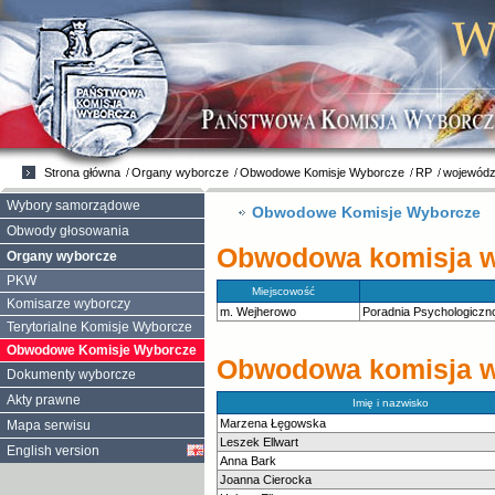
Strona główna
Organy wyborcze
Obwodowe Komisje Wyborcze
RP
wojewódz
Wybory samorządowe
Obwodowe Komisje Wyborcze
Obwody głosowania
Obwodowa komisja wy
Organy wyborcze
PKW
Miejscowość
Komisarze wyborczy
m. Wejherowo
Poradnia Psychologiczno
Terytorialne Komisje Wyborcze
Obwodowe Komisje Wyborcze
Obwodowa komisja wy
Dokumenty wyborcze
Akty prawne
Imię i nazwisko
Marzena Łęgowska
Mapa serwisu
Leszek Ellwart
English version
Anna Bark
Joanna Cierocka