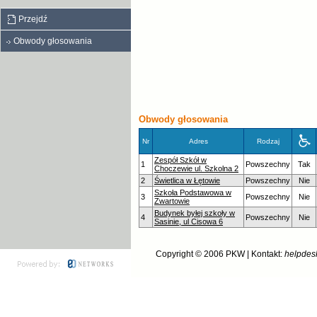
Przejdź
Obwody głosowania
Obwody głosowania
Nr
Adres
Rodzaj
Zespół Szkół w
1
Powszechny
Tak
Choczewie ul. Szkolna 2
2
Świetlica w Łętowie
Powszechny
Nie
Szkoła Podstawowa w
3
Powszechny
Nie
Zwartowie
Budynek byłej szkoły w
4
Powszechny
Nie
Sasinie, ul Cisowa 6
Copyright © 2006
PKW
| Kontakt:
helpdes