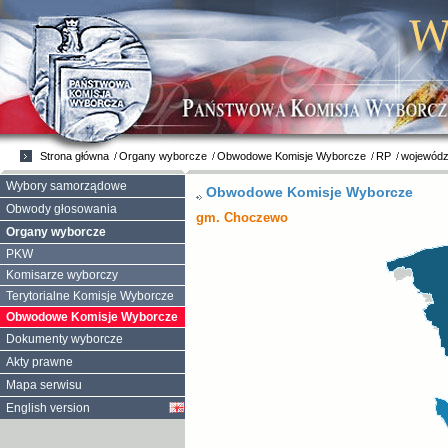
Strona główna
Organy wyborcze
Obwodowe Komisje Wyborcze
RP
wojewódz
Wybory samorządowe
Obwodowe Komisje Wyborcze
Obwody głosowania
gm. Choczewo
Organy wyborcze
PKW
Komisarze wyborczy
Terytorialne Komisje Wyborcze
Obwodowe Komisje Wyborcze
Dokumenty wyborcze
Akty prawne
Mapa serwisu
English version