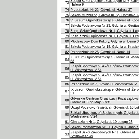
Zespół Szkół Ogólnokształcących Nr 6, Gdyni
73
Hallera 9
74
Przedszkole Nr 22, Gdynia ul. Hallera 37
75
Szkoła Muzyczna, Gdynia ul. Bp. Dominika 1
76
VI Liceum Ogólnokształcące, Gdynia ul. Kope
77
Szkoła Podstawowa Nr 23, Gdynia ul. Grottg
78
Zesp. Szkół Ogółnokszt. Nr 1, Gdynia ul. Le
79
Zesp. Szkół Ogólnokszt. Nr 1, Gdynia ul. Le
80
Młodzieżowy Dom Kultury, Gdynia ul. Bema 3
81
Szkoła Podstawowa Nr 18, Gdynia ul. Krasic
82
Przedszkole Nr 25, Gdynia ul. Necla 14
X Liceum Ogólnokształcące, Gdynia ul. Wład
83
58
Zespół Sportowych Szkół Ogólnokształcącyc
84
ul. Władysława IV 54
Zespół Sportowych Szkół Ogólnokształcącyc
85
ul. Władysława IV 54
86
Przedszkole Nr 7, Gdynia ul. Władysława IV 
IX Liceum Ogólnokształcące, Gdynia ul. Żer
87
31
Gdyńskie Centrum Organizacji Pozarządowy
88
Gdynia ul. 3-go Maja 27/31
89
Urząd Pocztowy (świetlica), Gdynia ul. 10 Lu
Zakład Ubezpieczeń Społecznych, Gdynia ul.
90
Władysława IV 24
91
Gimnazjum Nr 1, Gdynia ul. 10 Lutego 26
92
Szkoła Podstawowa Nr 21, Gdynia ul. Jana z
Zespół Szkół Zawodowych Nr 1, Gdynia ul.
93
Śmidowicza 49