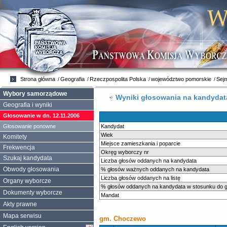
Strona główna
Geografia
Rzeczpospolita Polska
województwo pomorskie
Sej
Wybory samorządowe
Wyniki głosowania na kandyda
Geografia i wyniki
Głosowanie w dn. 12.11.2006
Głosowanie ponowne
Kandydat
Wiek
Komitety
Miejsce zamieszkania i poparcie
Frekwencja
Okręg wyborczy nr
Szukaj kandydata
Liczba głosów oddanych na kandydata
Obwody głosowania
% głosów ważnych oddanych na kandydata
Liczba głosów oddanych na listę
Organy wyborcze
% głosów oddanych na kandydata w stosunku do gł
Dokumenty wyborcze
Mandat
Akty prawne
Mapa serwisu
gm. Choczewo