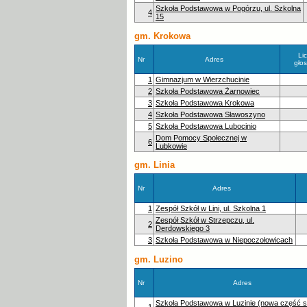
Szkoła Podstawowa w Pogórzu, ul. Szkolna
4
15
gm. Krokowa
Li
Nr
Adres
gło
1
Gimnazjum w Wierzchucinie
2
Szkoła Podstawowa Żarnowiec
3
Szkoła Podstawowa Krokowa
4
Szkoła Podstawowa Sławoszyno
5
Szkoła Podstawowa Lubocinio
Dom Pomocy Społecznej w
6
Lubkowie
gm. Linia
Nr
Adres
1
Zespół Szkół w Lini, ul. Szkolna 1
Zespół Szkół w Strzepczu, ul.
2
Derdowskiego 3
3
Szkoła Podstawowa w Niepoczołowicach
gm. Luzino
Nr
Adres
Szkoła Podstawowa w Luzinie (nowa część s
1