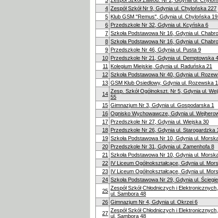
3
Zespół Szkół Zawod. Nr 2, Gdynia ul. Chylo
4
Zespół Szkół Nr 9, Gdynia ul. Chylońska 227
5
Klub GSM "Remus", Gdynia ul. Chylońska 19
6
Przedszkole Nr 32, Gdynia ul. Kcyńska 6
7
Szkoła Podstawowa Nr 16, Gdynia ul. Chabr
8
Szkoła Podstawowa Nr 16, Gdynia ul. Chabr
9
Przedszkole Nr 46, Gdynia ul. Pusta 9
10
Przedszkole Nr 21, Gdynia ul. Demptowska 
11
Kolegium Miejskie, Gdynia ul. Raduńska 21
12
Szkoła Podstawowa Nr 40, Gdynia ul. Rozew
13
GSM Klub Osiedlowy, Gdynia ul. Rozewska 1
Zesp. Szkół Ogólnokszt. Nr 5, Gdynia ul. W
14
55
15
Gimnazjum Nr 3, Gdynia ul. Gospodarska 1
16
Ognisko Wychowawcze, Gdynia ul. Wejhero
17
Przedszkole Nr 27, Gdynia ul. Wiejska 30
18
Przedszkole Nr 26, Gdynia ul. Starogardzka 
19
Szkoła Podstawowa Nr 10, Gdynia ul. Morsk
20
Przedszkole Nr 31, Gdynia ul. Zamenhofa 8
21
Szkoła Podstawowa Nr 10, Gdynia ul. Morsk
22
IV Liceum Ogólnokształcące, Gdynia ul. Mor
23
IV Liceum Ogólnokształcące, Gdynia ul. Mor
24
Szkoła Podstawowa Nr 29, Gdynia ul. Ściegi
Zespół Szkół Chłodniczych i Elektronicznych
25
ul. Sambora 48
26
Gimnazjum Nr 4, Gdynia ul. Okrzei 6
Zespół Szkół Chłodniczych i Elektronicznych
27
ul. Sambora 48