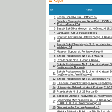
m. Sopot
Nr
Adres
1
Zespół Szkół Nr 3 ul. Haffnera 55
Świetlica Terapeutyczna (Adm.Bud. LIDOM -
2
1) ul. Haffnera 27 A
3
Zespół Szkół Handlowych ul. Kościuszki 18/2
4
Language PUB ul. Pułaskiego 8/1
Centrum Kształcenia Ustawicznego ul. Kościu
5
24
Zespół Szkół Specjalnych Nr 5 , ul. Kazimier
6
Wielkiego 14
7
Muzeum Sopotu, ul. Poniatowskiego 8
8
Szkoła Podstawowa Nr 8 ul. 3 Maja 41
9
Przedszkole Nr 8 ul. Jana z Kolna 3
Szkoła Podstawowa Nr 1, ul. Armii Krajowej 5
10
(wejście od ul.Bocznej)
Szkoła Podstawowa Nr 1, ul. Armii Krajowej 5
11
(wejście od ul. Armii Krajowej)
12
Szkoła Podstawowa Nr 6 ul. Mickiewicza 49
13
II Liceum Ogólnokształcące Aleja Niepodległo
14
Uniwersytet Gdański ul. Armii Krajowej 119/1
15
Przedszkole Nr 2 ul. 23 Marca 90
16
Sopockie Ognisko Plastyczne ul. Księżycow
Spółdzielnia Mieszkaniowa im. J.J. Kraszews
17
KLUB POTOK ul. Kraszewskiego 31
18
Gimnazjum Nr 2 ul. Wejherowska 1
Miejska Biblioteka Publiczna Filia Nr 8 ul. M