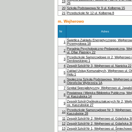
19
26
20
Szkoła Podstawowa Nr 9 ul. Kolberga 15
21
Przedszkole Nr 12 ul. Kolberga 8
m. Wejherowo
Nr
Adres
Świetlica Zakładu Energetycznego, Wejherowo
1
Przemysłowa 18
Poradnia Psychologiczno-Pedagogiczna, We
2
ul. Ofiar Piaśnicy 22
Przedszkole Samorządowe nr 2, Wejherowo u
3
Derdowskiego 1
4
Zespół Szkół Nr 3, Wejherowo ul. Nanicka 22
Zakład Usług Komunalnych, Wejherowo ul. 
5
Helu 1
Społeczna Szkoła Podstawowa, Wejherowo ul
6
Obrońców Wybrzeża 1A
7
Szpital Specjalistyczny, Wejherowo ul. Jagals
Powiatowa i Miejska Biblioteka Publiczna, We
8
ul. Kaszubska 14
Zespół Szkół Ogólnokształcących Nr 2, Wej
9
os. Kaszubskie 27
Przedszkole Samorządowe Nr 3, Wejherowo 
10
Kaszubskie 28
11
Zespół Szkół Nr 2, Wejherowo ul. Gdańska 3
12
Zespół Szkół Nr 2, Wejherowo ul. Gdańska 3
13
Zespół Szkół Nr 1, Wejherowo ul. Śmiechows