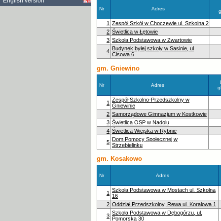
English version
Nr
Adres
1
Zespół Szkół w Choczewie ul. Szkolna 2
2
Świetlica w Łętowie
3
Szkoła Podstawowa w Zwartowie
Budynek byłej szkoły w Sasinie, ul
4
Cisowa 6
gm. Gniewino
Nr
Adres
g
Zespół Szkolno-Przedszkolny w
1
Gniewinie
2
Samorządowe Gimnazjum w Kostkowie
3
Świetlica OSP w Nadolu
4
Świetlica Wiejska w Rybnie
Dom Pomocy Społecznej w
5
Strzebielinku
gm. Kosakowo
Nr
Adres
Szkoła Podstawowa w Mostach ul. Szkolna
1
16
2
Oddział Przedszkolny, Rewa ul. Koralowa 1
Szkoła Podstawowa w Dębogórzu, ul.
3
Pomorska 30