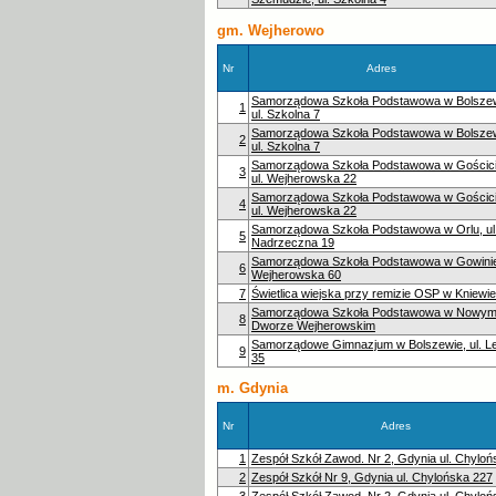
gm. Wejherowo
Nr
Adres
Samorządowa Szkoła Podstawowa w Bolszew
1
ul. Szkolna 7
Samorządowa Szkoła Podstawowa w Bolszew
2
ul. Szkolna 7
Samorządowa Szkoła Podstawowa w Gościci
3
ul. Wejherowska 22
Samorządowa Szkoła Podstawowa w Gościci
4
ul. Wejherowska 22
Samorządowa Szkoła Podstawowa w Orlu, ul
5
Nadrzeczna 19
Samorządowa Szkoła Podstawowa w Gowinie,
6
Wejherowska 60
7
Świetlica wiejska przy remizie OSP w Kniewie
Samorządowa Szkoła Podstawowa w Nowy
8
Dworze Wejherowskim
Samorządowe Gimnazjum w Bolszewie, ul. L
9
35
m. Gdynia
Nr
Adres
1
Zespół Szkół Zawod. Nr 2, Gdynia ul. Chylo
2
Zespół Szkół Nr 9, Gdynia ul. Chylońska 227