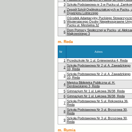
3
Szkoła Podstawowa nr 3 w Pucku ul. Zamko
Zespół Szkół Ogólnokształcących w Pucku, u
4
Dywizjonu Lotniczego
Ośrodek Adaptacyjny Puckiego Stowarzysze
5
Wspierającego Osoby Niepełnosprawne Umy
Pucku ul. Mestwina 32
Dom Pomocy Społecznej w Pucku, ul. Aleksa
6
Majkowskiego 3
m. Reda
Nr
Adres
1
Przedszkole Nr 1 ul. Gniewowska 4, Reda
Szkoła Podstawowa Nr 2 ul. A. Zawadzkiego
2
10, Reda
Szkoła Podstawowa Nr 2 ul. A. Zawadzkiego
3
10, Reda
Miejska Biblioteka Publiczna ul. H.
4
Derdowskiego 3, Reda
5
Gimnazjum Nr 1 ul. Łąkowa 36/38, Reda
6
Gimnazjum Nr 1 ul. Łąkowa 36/38, Reda
Szkoła Podstawowa Nr 5 ul. Rekowska 36,
7
Reda
Szkoła Podstawowa Nr 3 ul. Brzozowa 30,
8
Reda
Szkoła Podstawowa Nr 3 ul. Brzozowa 30,
9
Reda
m. Rumia