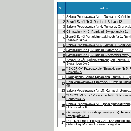
Nr
Adres
1
Szkoła Podstawowa Nr 1, Rumia ul. Kościeln
2
Zespół Szkół Nr 3, Rumia ul. Sabata 12
3
Szkoła Podstawowa Nr 6, Rumia ul. Grunwal
4
Gimnazjum Nr 2, Rumia ul. Świętojańska 11
Zespół Szkół Ponadgimnazjalnych Nr 1, Rumia
5
Starowiejska 4
6
Szkoła Podstawowa Nr 6, Rumia ul. Sienkiew
7
Gimnazjum Nr 4, Rumia ul. Batorego 29
8
Gimnazjum Nr 1, Rumia ul. Rodziewiczówny 
Zespół Szkół Ogólnokształcących, Rumia ul.
9
Stoczniowców 6
"ISKIERKA" Przedszkole Niepubliczne Nr 5, R
10
Dokerów 5
11
Ekologiczna Szkoła Społeczna, Rumia ul. Ku
Hala Widowiskowo-Sportowa, Rumia ul. Mick
12
49
13
Szkoła Podstawowa Nr 10, Rumia ul. Górnicz
"JANOWIACZEK" Przedszkole Nr 6, Rumia ul
14
Pomorska 27
Szkoła Podstawowa Nr 1 (sala gimnastyczna
15
ul. Kościelna 6
Gimnazjum Nr 2 (sala gimnastyczna), Rumia 
16
Świętojańska 11
Dom Dziennego Pobytu CARITAS Archidiecez
17
Gdańskiej, Rumia ul. Zawadzkiego 8a