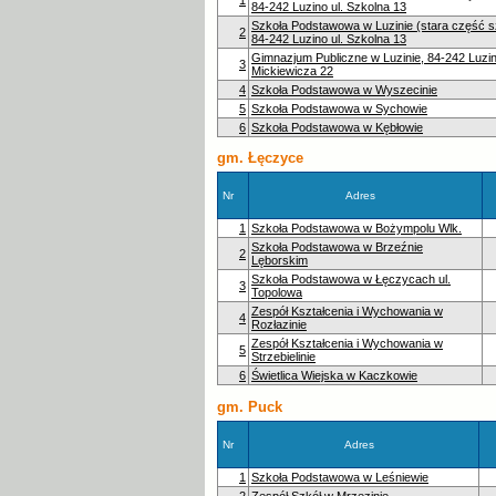
84-242 Luzino ul. Szkolna 13
Szkoła Podstawowa w Luzinie (stara część s
2
84-242 Luzino ul. Szkolna 13
Gimnazjum Publiczne w Luzinie, 84-242 Luzin
3
Mickiewicza 22
4
Szkoła Podstawowa w Wyszecinie
5
Szkoła Podstawowa w Sychowie
6
Szkoła Podstawowa w Kębłowie
gm. Łęczyce
Nr
Adres
1
Szkoła Podstawowa w Bożympolu Wlk.
Szkoła Podstawowa w Brzeźnie
2
Lęborskim
Szkoła Podstawowa w Łęczycach ul.
3
Topolowa
Zespół Kształcenia i Wychowania w
4
Rozłazinie
Zespół Kształcenia i Wychowania w
5
Strzebielinie
6
Świetlica Wiejska w Kaczkowie
gm. Puck
Nr
Adres
1
Szkoła Podstawowa w Leśniewie
2
Zespół Szkół w Mrzezinie