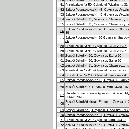
51
Przedszkole Nr 50, Gdynia ul. Wiczlińska 31
52
Szkoła Podstawowa Nr 45, Gdynia ul. Wiczli
53
Szkoła Podstawowa Nr 45, Gdynia ul. Wiczli
54
Zespół Szkół Nr 13, Gdynia ul. Chwaszczyń
55
Zespół Szkół Nr 13, Gdynia ul. Chwaszczyń
Szkoła Podstawowa Nr 20, Gdynia ul. Staro
56
36
Szkoła Podstawowa Nr 20 Gdynia ul. Staro
57
36
58
Przedszkole Nr 44, Gdynia ul. Tatarczana 4
59
Przedszkole Nr 44, Gdynia ul. Tatarczana 4
60
Zespół Szkół Nr 10, Gdynia ul. Staffa 10
61
Zespół Szkół Nr 10, Gdynia ul. Staffa 10
62
Zespół Szkół Nr 13, Gdynia ul. Chwaszczyń
63
Przedszkole Nr 44, Gdynia ul. Tatarczana 4
64
Przedszkole Nr 23, Gdynia ul. Sandomierska
65
Szkoła Podstawowa Nr 13, Gdynia ul. Halicka
66
Zespół Szkół Nr 6, Gdynia ul. Wrocławska 52
I Akademickie Liceum Ogólnokształcące, Gdyn
67
Folwarczna 2
Zespół Szkół Administr.-Ekonom., Gdynia ul.
68
57
69
Zespół Szkół Nr 5, Gdynia ul. Orłowska 27/3
70
Szkoła Podstawowa Nr 34, Gdynia ul. Cylkow
71
Przedszkole Nr 24, Gdynia ul. Korczaka 22
72
Szkoła Podstawowa Nr 34, Gdynia ul. Cylkow