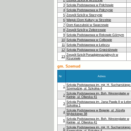
3
Szkoła Podstawowa w Połchowie
4
Szkoła Podstawowa w Połczynie
5
Zespół Szkół w Starzynie
6
Wiejski Dom Kultury w Strzelnie
7
Dom Kaszubski w Swarzewie
8
Zespół Szkół w Żelistrzewie
9
Szkoła Podstawowa w Rekowie Górnym
10
Szkoła Podstawowa w Celbowie
11
Szkoła Podstawowa w Łebczu
12
Szkoła Podstawowa w Gnieżdżewie
Zespół Szkół Ponadgimnazjalnych w
13
Rzucewie
gm. Szemud
Nr
Adres
Szkoła Podstawowa im. mjr. H. Sucharskiego
1
Szemudzie, ul. Szkolna 4
Szkoła Podstawowa im. Boh. Westerplatte w
2
Kielnie, ul. Oliwska 41
Szkoła Podstawowa im. Jana Pawła II w Łebnie
3
Szkolna 1
Szkoła Podstawowa w Bojanie, ul. Józefa
4
Wybickiego 38
Szkoła Podstawowa im. Boh. Westerplatte w
5
Kielnie, ul. Oliwska 41
Szkoła Podstawowa im. mjr. H. Sucharskiego
6
Szemudzie, ul. Szkolna 4