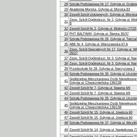
28
Szkoła Podstawowa Nr 17, Gdynia ul. Grabo
29
Akademia Morska, Gdynia ul. Morska 83
30
Zespół Szkół Usługowych, Gdynia ul. Morska
Zesp. Szkół Ogólnokszt. Nr 2, Gdynia ul. Wol
31
B
32
Zespół Szkół Nr 2, Gdynia ul. Wolności 27/25
33
PHT BALTWAY, Gdynia ul. Śląska 35/37
34
Szkoła Podstawowa Nr 26, Gdynia ul. Tatrza
35
ABK Nr 4, Gdynia ul. Warszawska 67 A
Zesp. Szkół Specjalnych Nr 17, Gdynia ul. W
36
25/27
37
Zesp. Szkół Ogólnokszt. Nr 3, Gdynia ul. Na
38
Zesp. Szkół Ogólnokszt. Nr 3, Gdynia ul. Na
39
Przedszkole Nr 28, Gdynia ul. Narcyzowa 3
40
Szkoła Podstawowa Nr 35, Gdynia ul. Uczni
Spółdzielnia Mieszkaniowa Osób Niepełnosp
41
Gdynia ul. Chwarznieńska 136/138
42
Zespół Szkół Nr 7, Gdynia ul. Stawna 4/6
43
Zespół Szkół Nr 7, Gdynia ul. Stawna 4/6
44
Szkoła Podstawowa Nr 35, Gdynia ul. Uczni
Spółdzielnia Mieszkaniowa Osób Niepełnosp
45
Gdynia ul. Chwarznieńska 136/138
46
Zespół Szkół Nr 15, Gdynia ul. Jowisza 60
47
Zespół Szkół Nr 15, Gdynia ul. Jowisza 60
48
Szkoła Podstawowa Nr 37, Gdynia ul. Wiczli
49
Zespół Szkół Nr 14, Gdynia ul. Nagietkowa 7
50
Zespół Szkół Nr 14, Gdynia ul. Nagietkowa 7