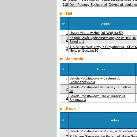
118
Dom Pomocy Społecznej, Gdynia ul. Legionó
m. Hel
Nr
Adres
1
Urząd Miasta w Helu, ul. Wiejska 50
Zespół Szkół Ogólnokształcących w Helu, ul.
2
Szkolna 1
115 Szpital Wojskowy z Przychodnią - SPZO
3
Helu, ul. Boczna 10
m. Jastarnia
Nr
Adres
Szkoła Podstawowa w Jastarni ul.
1
Stelmaszczyka 4
Szkoła Podstawowa w Kuźnicy ul. Helska
2
45
Szkoła Podstawowa- filia w Juracie ul.
3
Sosnowa 3
m. Puck
Nr
Adres
1
Szkoła Podstawowa w Pucku, ul. Przebendo
2
Publiczne Gimnazjum w Pucku, ul. Nowy Świa