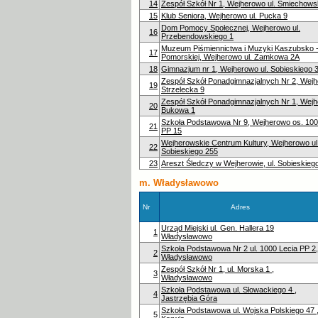
14
Zespół Szkół Nr 1, Wejherowo ul. Śmiechows
15
Klub Seniora, Wejherowo ul. Pucka 9
Dom Pomocy Społecznej, Wejherowo ul.
16
Przebendowskiego 1
Muzeum Piśmiennictwa i Muzyki Kaszubsko 
17
Pomorskiej, Wejherowo ul. Zamkowa 2A
18
Gimnazjum nr 1, Wejherowo ul. Sobieskiego 
Zespół Szkół Ponadgimnazjalnych Nr 2, Wejh
19
Strzelecka 9
Zespół Szkół Ponadgimnazjalnych Nr 1, Wejh
20
Bukowa 1
Szkoła Podstawowa Nr 9, Wejherowo os. 100
21
PP 15
Wejherowskie Centrum Kultury, Wejherowo ul
22
Sobieskiego 255
23
Areszt Śledczy w Wejherowie, ul. Sobieskieg
m. Władysławowo
Nr
Adres
Urząd Miejski ul. Gen. Hallera 19
1
Władysławowo
Szkoła Podstawowa Nr 2 ul. 1000 Lecia PP 2,
2
Władysławowo
Zespół Szkół Nr 1, ul. Morska 1 ,
3
Władysławowo
Szkoła Podstawowa ul. Słowackiego 4 ,
4
Jastrzębia Góra
Szkoła Podstawowa ul. Wojska Polskiego 47 
5