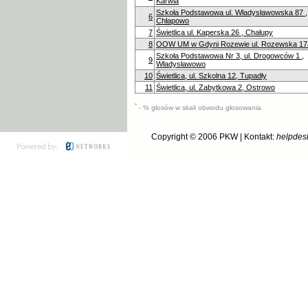
Karwia
Szkoła Podstawowa ul. Władysławowska 87 ,
6
Chłapowo
7
Świetlica ul. Kaperska 26 , Chałupy
8
OOW UM w Gdyni Rozewie ul. Rozewska 17
Szkoła Podstawowa Nr 3, ul. Drogowców 1 ,
9
Władysławowo
10
Świetlica, ul. Szkolna 12, Tupadły
11
Świetlica, ul. Zabytkowa 2, Ostrowo
*
- % głosów w skali obwodu głosowania
Copyright © 2006
PKW
| Kontakt:
helpdes