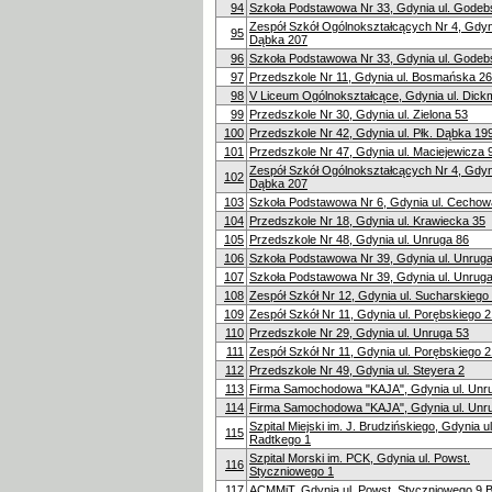
94
Szkoła Podstawowa Nr 33, Gdynia ul. Godeb
Zespół Szkół Ogólnokształcących Nr 4, Gdynia
95
Dąbka 207
96
Szkoła Podstawowa Nr 33, Gdynia ul. Godeb
97
Przedszkole Nr 11, Gdynia ul. Bosmańska 26
98
V Liceum Ogólnokształcące, Gdynia ul. Dic
99
Przedszkole Nr 30, Gdynia ul. Zielona 53
100
Przedszkole Nr 42, Gdynia ul. Płk. Dąbka 19
101
Przedszkole Nr 47, Gdynia ul. Maciejewicza 
Zespół Szkół Ogólnokształcących Nr 4, Gdynia
102
Dąbka 207
103
Szkoła Podstawowa Nr 6, Gdynia ul. Cechow
104
Przedszkole Nr 18, Gdynia ul. Krawiecka 35
105
Przedszkole Nr 48, Gdynia ul. Unruga 86
106
Szkoła Podstawowa Nr 39, Gdynia ul. Unrug
107
Szkoła Podstawowa Nr 39, Gdynia ul. Unrug
108
Zespół Szkół Nr 12, Gdynia ul. Sucharskiego
109
Zespół Szkół Nr 11, Gdynia ul. Porębskiego 2
110
Przedszkole Nr 29, Gdynia ul. Unruga 53
111
Zespół Szkół Nr 11, Gdynia ul. Porębskiego 2
112
Przedszkole Nr 49, Gdynia ul. Steyera 2
113
Firma Samochodowa "KAJA", Gdynia ul. Unr
114
Firma Samochodowa "KAJA", Gdynia ul. Unr
Szpital Miejski im. J. Brudzińskiego, Gdynia u
115
Radtkego 1
Szpital Morski im. PCK, Gdynia ul. Powst.
116
Styczniowego 1
117
ACMMiT, Gdynia ul. Powst. Styczniowego 9 