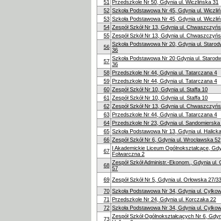
51
Przedszkole Nr 50, Gdynia ul. Wiczlińska 31
52
Szkoła Podstawowa Nr 45, Gdynia ul. Wiczli
53
Szkoła Podstawowa Nr 45, Gdynia ul. Wiczli
54
Zespół Szkół Nr 13, Gdynia ul. Chwaszczyń
55
Zespół Szkół Nr 13, Gdynia ul. Chwaszczyń
Szkoła Podstawowa Nr 20, Gdynia ul. Staro
56
36
Szkoła Podstawowa Nr 20 Gdynia ul. Staro
57
36
58
Przedszkole Nr 44, Gdynia ul. Tatarczana 4
59
Przedszkole Nr 44, Gdynia ul. Tatarczana 4
60
Zespół Szkół Nr 10, Gdynia ul. Staffa 10
61
Zespół Szkół Nr 10, Gdynia ul. Staffa 10
62
Zespół Szkół Nr 13, Gdynia ul. Chwaszczyń
63
Przedszkole Nr 44, Gdynia ul. Tatarczana 4
64
Przedszkole Nr 23, Gdynia ul. Sandomierska
65
Szkoła Podstawowa Nr 13, Gdynia ul. Halicka
66
Zespół Szkół Nr 6, Gdynia ul. Wrocławska 52
I Akademickie Liceum Ogólnokształcące, Gdyn
67
Folwarczna 2
Zespół Szkół Administr.-Ekonom., Gdynia ul.
68
57
69
Zespół Szkół Nr 5, Gdynia ul. Orłowska 27/3
70
Szkoła Podstawowa Nr 34, Gdynia ul. Cylkow
71
Przedszkole Nr 24, Gdynia ul. Korczaka 22
72
Szkoła Podstawowa Nr 34, Gdynia ul. Cylkow
Zespół Szkół Ogólnokształcących Nr 6, Gdyni
73