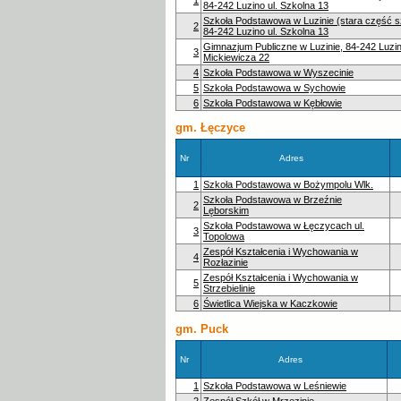
84-242 Luzino ul. Szkolna 13
Szkoła Podstawowa w Luzinie (stara część s
2
84-242 Luzino ul. Szkolna 13
Gimnazjum Publiczne w Luzinie, 84-242 Luzin
3
Mickiewicza 22
4
Szkoła Podstawowa w Wyszecinie
5
Szkoła Podstawowa w Sychowie
6
Szkoła Podstawowa w Kębłowie
gm. Łęczyce
Nr
Adres
1
Szkoła Podstawowa w Bożympolu Wlk.
Szkoła Podstawowa w Brzeźnie
2
Lęborskim
Szkoła Podstawowa w Łęczycach ul.
3
Topolowa
Zespół Kształcenia i Wychowania w
4
Rozłazinie
Zespół Kształcenia i Wychowania w
5
Strzebielinie
6
Świetlica Wiejska w Kaczkowie
gm. Puck
Nr
Adres
1
Szkoła Podstawowa w Leśniewie
2
Zespół Szkół w Mrzezinie