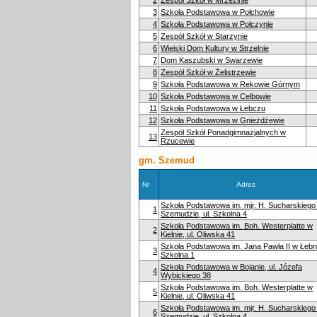
3
Szkoła Podstawowa w Połchowie
4
Szkoła Podstawowa w Połczynie
5
Zespół Szkół w Starzynie
6
Wiejski Dom Kultury w Strzelnie
7
Dom Kaszubski w Swarzewie
8
Zespół Szkół w Żelistrzewie
9
Szkoła Podstawowa w Rekowie Górnym
10
Szkoła Podstawowa w Celbowie
11
Szkoła Podstawowa w Łebczu
12
Szkoła Podstawowa w Gnieżdżewie
Zespół Szkół Ponadgimnazjalnych w
13
Rzucewie
gm. Szemud
Nr
Adres
Szkoła Podstawowa im. mjr. H. Sucharskiego
1
Szemudzie, ul. Szkolna 4
Szkoła Podstawowa im. Boh. Westerplatte w
2
Kielnie, ul. Oliwska 41
Szkoła Podstawowa im. Jana Pawła II w Łebnie
3
Szkolna 1
Szkoła Podstawowa w Bojanie, ul. Józefa
4
Wybickiego 38
Szkoła Podstawowa im. Boh. Westerplatte w
5
Kielnie, ul. Oliwska 41
Szkoła Podstawowa im. mjr. H. Sucharskiego
6
Szemudzie, ul. Szkolna 4