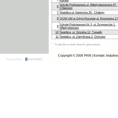
Karwia
Szkoła Podstawowa ul. Władysławowska 87 ,
6
Chłapowo
7
Świetlica ul. Kaperska 26 , Chałupy
8
OOW UM w Gdyni Rozewie ul. Rozewska 17
Szkoła Podstawowa Nr 3, ul. Drogowców 1 ,
9
Władysławowo
10
Świetlica, ul. Szkolna 12, Tupadły
11
Świetlica, ul. Zabytkowa 2, Ostrowo
*
- % głosów w skali obwodu głosowania
Copyright © 2006
PKW
| Kontakt:
helpdes