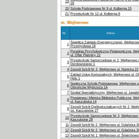
19
26
20
Szkoła Podstawowa Nr 9 ul. Kolberga 15
21
Przedszkole Nr 12 ul. Kolberga 8
m. Wejherowo
Nr
Adres
Świetlica Zakładu Energetycznego, Wejherowo
1
Przemysłowa 18
Poradnia Psychologiczno-Pedagogiczna, We
2
ul. Ofiar Piaśnicy 22
Przedszkole Samorządowe nr 2, Wejherowo u
3
Derdowskiego 1
4
Zespół Szkół Nr 3, Wejherowo ul. Nanicka 22
Zakład Usług Komunalnych, Wejherowo ul. 
5
Helu 1
Społeczna Szkoła Podstawowa, Wejherowo ul
6
Obrońców Wybrzeża 1A
7
Szpital Specjalistyczny, Wejherowo ul. Jagals
Powiatowa i Miejska Biblioteka Publiczna, We
8
ul. Kaszubska 14
Zespół Szkół Ogólnokształcących Nr 2, Wej
9
os. Kaszubskie 27
Przedszkole Samorządowe Nr 3, Wejherowo 
10
Kaszubskie 28
11
Zespół Szkół Nr 2, Wejherowo ul. Gdańska 3
12
Zespół Szkół Nr 2, Wejherowo ul. Gdańska 3
13
Zespół Szkół Nr 1, Wejherowo ul. Śmiechows