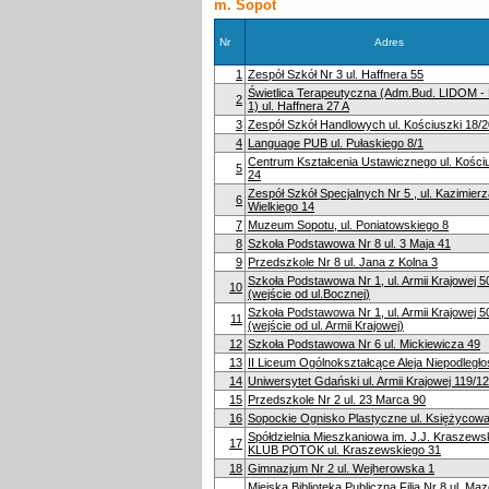
m. Sopot
Nr
Adres
1
Zespół Szkół Nr 3 ul. Haffnera 55
Świetlica Terapeutyczna (Adm.Bud. LIDOM -
2
1) ul. Haffnera 27 A
3
Zespół Szkół Handlowych ul. Kościuszki 18/2
4
Language PUB ul. Pułaskiego 8/1
Centrum Kształcenia Ustawicznego ul. Kościu
5
24
Zespół Szkół Specjalnych Nr 5 , ul. Kazimier
6
Wielkiego 14
7
Muzeum Sopotu, ul. Poniatowskiego 8
8
Szkoła Podstawowa Nr 8 ul. 3 Maja 41
9
Przedszkole Nr 8 ul. Jana z Kolna 3
Szkoła Podstawowa Nr 1, ul. Armii Krajowej 5
10
(wejście od ul.Bocznej)
Szkoła Podstawowa Nr 1, ul. Armii Krajowej 5
11
(wejście od ul. Armii Krajowej)
12
Szkoła Podstawowa Nr 6 ul. Mickiewicza 49
13
II Liceum Ogólnokształcące Aleja Niepodległo
14
Uniwersytet Gdański ul. Armii Krajowej 119/1
15
Przedszkole Nr 2 ul. 23 Marca 90
16
Sopockie Ognisko Plastyczne ul. Księżycow
Spółdzielnia Mieszkaniowa im. J.J. Kraszews
17
KLUB POTOK ul. Kraszewskiego 31
18
Gimnazjum Nr 2 ul. Wejherowska 1
Miejska Biblioteka Publiczna Filia Nr 8 ul. M