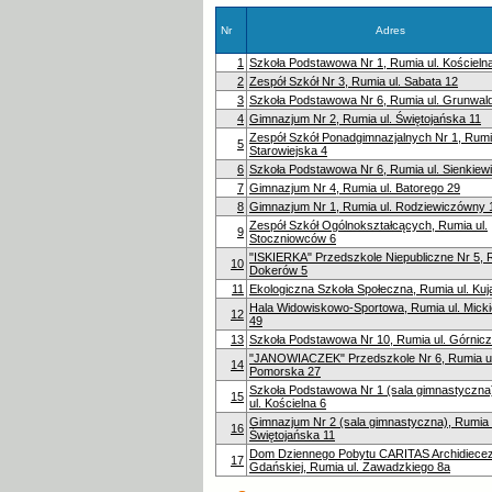
Nr
Adres
1
Szkoła Podstawowa Nr 1, Rumia ul. Kościeln
2
Zespół Szkół Nr 3, Rumia ul. Sabata 12
3
Szkoła Podstawowa Nr 6, Rumia ul. Grunwal
4
Gimnazjum Nr 2, Rumia ul. Świętojańska 11
Zespół Szkół Ponadgimnazjalnych Nr 1, Rumia
5
Starowiejska 4
6
Szkoła Podstawowa Nr 6, Rumia ul. Sienkiew
7
Gimnazjum Nr 4, Rumia ul. Batorego 29
8
Gimnazjum Nr 1, Rumia ul. Rodziewiczówny 
Zespół Szkół Ogólnokształcących, Rumia ul.
9
Stoczniowców 6
"ISKIERKA" Przedszkole Niepubliczne Nr 5, R
10
Dokerów 5
11
Ekologiczna Szkoła Społeczna, Rumia ul. Ku
Hala Widowiskowo-Sportowa, Rumia ul. Mick
12
49
13
Szkoła Podstawowa Nr 10, Rumia ul. Górnicz
"JANOWIACZEK" Przedszkole Nr 6, Rumia ul
14
Pomorska 27
Szkoła Podstawowa Nr 1 (sala gimnastyczna
15
ul. Kościelna 6
Gimnazjum Nr 2 (sala gimnastyczna), Rumia 
16
Świętojańska 11
Dom Dziennego Pobytu CARITAS Archidiecez
17
Gdańskiej, Rumia ul. Zawadzkiego 8a