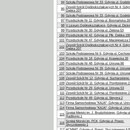
94
Szkoła Podstawowa Nr 33, Gdynia ul. Godeb
Zespół Szkół Ogólnokształcących Nr 4, Gdynia
95
Dąbka 207
96
Szkoła Podstawowa Nr 33, Gdynia ul. Godeb
97
Przedszkole Nr 11, Gdynia ul. Bosmańska 26
98
V Liceum Ogólnokształcące, Gdynia ul. Dic
99
Przedszkole Nr 30, Gdynia ul. Zielona 53
100
Przedszkole Nr 42, Gdynia ul. Płk. Dąbka 19
101
Przedszkole Nr 47, Gdynia ul. Maciejewicza 
Zespół Szkół Ogólnokształcących Nr 4, Gdynia
102
Dąbka 207
103
Szkoła Podstawowa Nr 6, Gdynia ul. Cechow
104
Przedszkole Nr 18, Gdynia ul. Krawiecka 35
105
Przedszkole Nr 48, Gdynia ul. Unruga 86
106
Szkoła Podstawowa Nr 39, Gdynia ul. Unrug
107
Szkoła Podstawowa Nr 39, Gdynia ul. Unrug
108
Zespół Szkół Nr 12, Gdynia ul. Sucharskiego
109
Zespół Szkół Nr 11, Gdynia ul. Porębskiego 2
110
Przedszkole Nr 29, Gdynia ul. Unruga 53
111
Zespół Szkół Nr 11, Gdynia ul. Porębskiego 2
112
Przedszkole Nr 49, Gdynia ul. Steyera 2
113
Firma Samochodowa "KAJA", Gdynia ul. Unr
114
Firma Samochodowa "KAJA", Gdynia ul. Unr
Szpital Miejski im. J. Brudzińskiego, Gdynia u
115
Radtkego 1
Szpital Morski im. PCK, Gdynia ul. Powst.
116
Styczniowego 1
117
ACMMiT, Gdynia ul. Powst. Styczniowego 9 