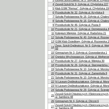
3
Zespół Szkół Zawod. Nr 2, Gdynia ul. Chylo
4
Zespół Szkół Nr 9, Gdynia ul. Chylońska 227
5
Klub GSM "Remus", Gdynia ul. Chylońska 19
6
Przedszkole Nr 32, Gdynia ul. Kcyńska 6
7
Szkoła Podstawowa Nr 16, Gdynia ul. Chabr
8
Szkoła Podstawowa Nr 16, Gdynia ul. Chabr
9
Przedszkole Nr 46, Gdynia ul. Pusta 9
10
Przedszkole Nr 21, Gdynia ul. Demptowska 
11
Kolegium Miejskie, Gdynia ul. Raduńska 21
12
Szkoła Podstawowa Nr 40, Gdynia ul. Rozew
13
GSM Klub Osiedlowy, Gdynia ul. Rozewska 1
Zesp. Szkół Ogólnokszt. Nr 5, Gdynia ul. W
14
55
15
Gimnazjum Nr 3, Gdynia ul. Gospodarska 1
16
Ognisko Wychowawcze, Gdynia ul. Wejhero
17
Przedszkole Nr 27, Gdynia ul. Wiejska 30
18
Przedszkole Nr 26, Gdynia ul. Starogardzka 
19
Szkoła Podstawowa Nr 10, Gdynia ul. Morsk
20
Przedszkole Nr 31, Gdynia ul. Zamenhofa 8
21
Szkoła Podstawowa Nr 10, Gdynia ul. Morsk
22
IV Liceum Ogólnokształcące, Gdynia ul. Mor
23
IV Liceum Ogólnokształcące, Gdynia ul. Mor
24
Szkoła Podstawowa Nr 29, Gdynia ul. Ściegi
Zespół Szkół Chłodniczych i Elektronicznych
25
ul. Sambora 48
26
Gimnazjum Nr 4, Gdynia ul. Okrzei 6
Zespół Szkół Chłodniczych i Elektronicznych
27
ul. Sambora 48