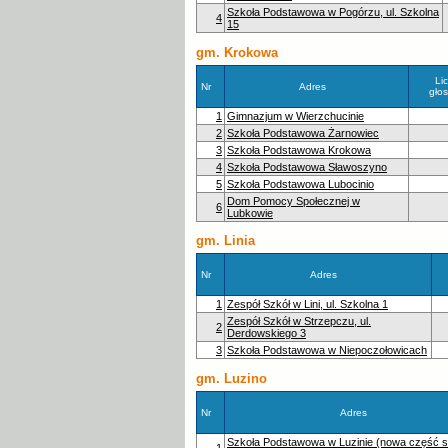
Szkoła Podstawowa w Pogórzu, ul. Szkolna
4
15
gm. Krokowa
Li
Nr
Adres
gło
1
Gimnazjum w Wierzchucinie
2
Szkoła Podstawowa Żarnowiec
3
Szkoła Podstawowa Krokowa
4
Szkoła Podstawowa Sławoszyno
5
Szkoła Podstawowa Lubocinio
Dom Pomocy Społecznej w
6
Lubkowie
gm. Linia
Nr
Adres
1
Zespół Szkół w Lini, ul. Szkolna 1
Zespół Szkół w Strzepczu, ul.
2
Derdowskiego 3
3
Szkoła Podstawowa w Niepoczołowicach
gm. Luzino
Nr
Adres
Szkoła Podstawowa w Luzinie (nowa część s
1