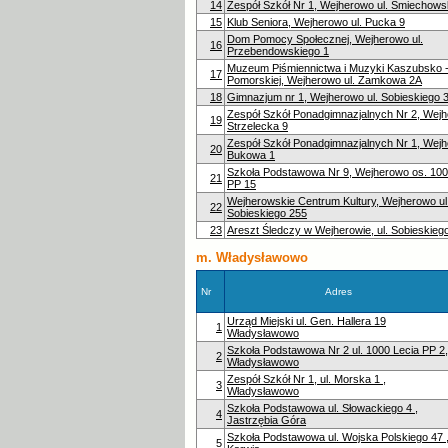
14
Zespół Szkół Nr 1, Wejherowo ul. Śmiechows
15
Klub Seniora, Wejherowo ul. Pucka 9
Dom Pomocy Społecznej, Wejherowo ul.
16
Przebendowskiego 1
Muzeum Piśmiennictwa i Muzyki Kaszubsko 
17
Pomorskiej, Wejherowo ul. Zamkowa 2A
18
Gimnazjum nr 1, Wejherowo ul. Sobieskiego 
Zespół Szkół Ponadgimnazjalnych Nr 2, Wejh
19
Strzelecka 9
Zespół Szkół Ponadgimnazjalnych Nr 1, Wejh
20
Bukowa 1
Szkoła Podstawowa Nr 9, Wejherowo os. 100
21
PP 15
Wejherowskie Centrum Kultury, Wejherowo ul
22
Sobieskiego 255
23
Areszt Śledczy w Wejherowie, ul. Sobieskieg
m. Władysławowo
Nr
Adres
Urząd Miejski ul. Gen. Hallera 19
1
Władysławowo
Szkoła Podstawowa Nr 2 ul. 1000 Lecia PP 2,
2
Władysławowo
Zespół Szkół Nr 1, ul. Morska 1 ,
3
Władysławowo
Szkoła Podstawowa ul. Słowackiego 4 ,
4
Jastrzębia Góra
Szkoła Podstawowa ul. Wojska Polskiego 47 
5