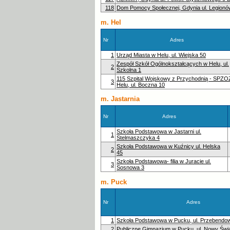
118
Dom Pomocy Społecznej, Gdynia ul. Legionó
m. Hel
Nr
Adres
1
Urząd Miasta w Helu, ul. Wiejska 50
Zespół Szkół Ogólnokształcących w Helu, ul.
2
Szkolna 1
115 Szpital Wojskowy z Przychodnią - SPZO
3
Helu, ul. Boczna 10
m. Jastarnia
Nr
Adres
Szkoła Podstawowa w Jastarni ul.
1
Stelmaszczyka 4
Szkoła Podstawowa w Kuźnicy ul. Helska
2
45
Szkoła Podstawowa- filia w Juracie ul.
3
Sosnowa 3
m. Puck
Nr
Adres
1
Szkoła Podstawowa w Pucku, ul. Przebendo
2
Publiczne Gimnazjum w Pucku, ul. Nowy Świa