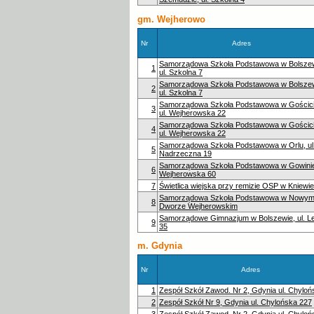
gm. Wejherowo
Nr
Adres
Samorządowa Szkoła Podstawowa w Bolszew
1
ul. Szkolna 7
Samorządowa Szkoła Podstawowa w Bolszew
2
ul. Szkolna 7
Samorządowa Szkoła Podstawowa w Gościci
3
ul. Wejherowska 22
Samorządowa Szkoła Podstawowa w Gościci
4
ul. Wejherowska 22
Samorządowa Szkoła Podstawowa w Orlu, ul
5
Nadrzeczna 19
Samorządowa Szkoła Podstawowa w Gowinie,
6
Wejherowska 60
7
Świetlica wiejska przy remizie OSP w Kniewie
Samorządowa Szkoła Podstawowa w Nowy
8
Dworze Wejherowskim
Samorządowe Gimnazjum w Bolszewie, ul. L
9
35
m. Gdynia
Nr
Adres
1
Zespół Szkół Zawod. Nr 2, Gdynia ul. Chylo
2
Zespół Szkół Nr 9, Gdynia ul. Chylońska 227