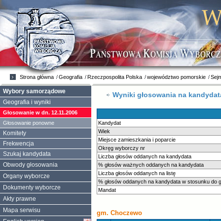
Strona główna
Geografia
Rzeczpospolita Polska
województwo pomorskie
Sej
Wybory samorządowe
Wyniki głosowania na kandyda
Geografia i wyniki
Głosowanie w dn. 12.11.2006
Głosowanie ponowne
Kandydat
Wiek
Komitety
Miejsce zamieszkania i poparcie
Frekwencja
Okręg wyborczy nr
Szukaj kandydata
Liczba głosów oddanych na kandydata
Obwody głosowania
% głosów ważnych oddanych na kandydata
Liczba głosów oddanych na listę
Organy wyborcze
% głosów oddanych na kandydata w stosunku do gł
Dokumenty wyborcze
Mandat
Akty prawne
Mapa serwisu
gm. Choczewo