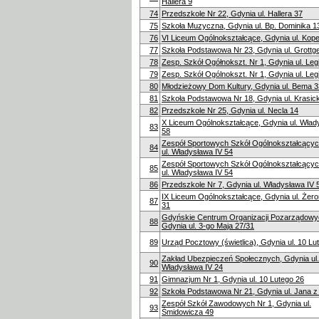
Hallera 9
74
Przedszkole Nr 22, Gdynia ul. Hallera 37
75
Szkoła Muzyczna, Gdynia ul. Bp. Dominika 1
76
VI Liceum Ogólnokształcące, Gdynia ul. Kope
77
Szkoła Podstawowa Nr 23, Gdynia ul. Grottg
78
Zesp. Szkół Ogółnokszt. Nr 1, Gdynia ul. Le
79
Zesp. Szkół Ogólnokszt. Nr 1, Gdynia ul. Le
80
Młodzieżowy Dom Kultury, Gdynia ul. Bema 3
81
Szkoła Podstawowa Nr 18, Gdynia ul. Krasic
82
Przedszkole Nr 25, Gdynia ul. Necla 14
X Liceum Ogólnokształcące, Gdynia ul. Wład
83
58
Zespół Sportowych Szkół Ogólnokształcącyc
84
ul. Władysława IV 54
Zespół Sportowych Szkół Ogólnokształcącyc
85
ul. Władysława IV 54
86
Przedszkole Nr 7, Gdynia ul. Władysława IV 
IX Liceum Ogólnokształcące, Gdynia ul. Żer
87
31
Gdyńskie Centrum Organizacji Pozarządowy
88
Gdynia ul. 3-go Maja 27/31
89
Urząd Pocztowy (świetlica), Gdynia ul. 10 Lu
Zakład Ubezpieczeń Społecznych, Gdynia ul.
90
Władysława IV 24
91
Gimnazjum Nr 1, Gdynia ul. 10 Lutego 26
92
Szkoła Podstawowa Nr 21, Gdynia ul. Jana z
Zespół Szkół Zawodowych Nr 1, Gdynia ul.
93
Śmidowicza 49