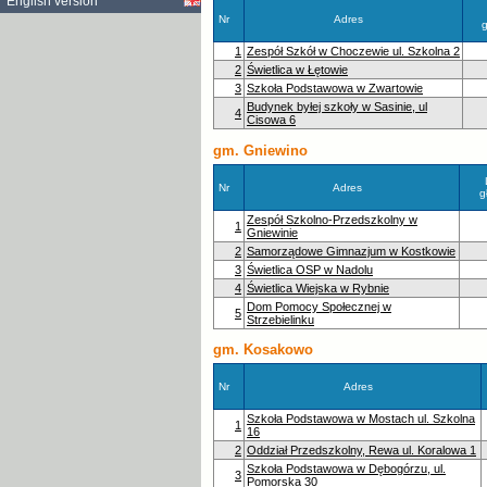
English version
Nr
Adres
1
Zespół Szkół w Choczewie ul. Szkolna 2
2
Świetlica w Łętowie
3
Szkoła Podstawowa w Zwartowie
Budynek byłej szkoły w Sasinie, ul
4
Cisowa 6
gm. Gniewino
Nr
Adres
g
Zespół Szkolno-Przedszkolny w
1
Gniewinie
2
Samorządowe Gimnazjum w Kostkowie
3
Świetlica OSP w Nadolu
4
Świetlica Wiejska w Rybnie
Dom Pomocy Społecznej w
5
Strzebielinku
gm. Kosakowo
Nr
Adres
Szkoła Podstawowa w Mostach ul. Szkolna
1
16
2
Oddział Przedszkolny, Rewa ul. Koralowa 1
Szkoła Podstawowa w Dębogórzu, ul.
3
Pomorska 30