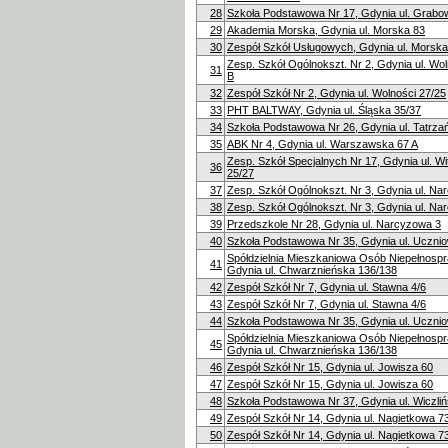
28
Szkoła Podstawowa Nr 17, Gdynia ul. Grabo
29
Akademia Morska, Gdynia ul. Morska 83
30
Zespół Szkół Usługowych, Gdynia ul. Morska
Zesp. Szkół Ogólnokszt. Nr 2, Gdynia ul. Wol
31
B
32
Zespół Szkół Nr 2, Gdynia ul. Wolności 27/25
33
PHT BALTWAY, Gdynia ul. Śląska 35/37
34
Szkoła Podstawowa Nr 26, Gdynia ul. Tatrza
35
ABK Nr 4, Gdynia ul. Warszawska 67 A
Zesp. Szkół Specjalnych Nr 17, Gdynia ul. W
36
25/27
37
Zesp. Szkół Ogólnokszt. Nr 3, Gdynia ul. Na
38
Zesp. Szkół Ogólnokszt. Nr 3, Gdynia ul. Na
39
Przedszkole Nr 28, Gdynia ul. Narcyzowa 3
40
Szkoła Podstawowa Nr 35, Gdynia ul. Uczni
Spółdzielnia Mieszkaniowa Osób Niepełnosp
41
Gdynia ul. Chwarznieńska 136/138
42
Zespół Szkół Nr 7, Gdynia ul. Stawna 4/6
43
Zespół Szkół Nr 7, Gdynia ul. Stawna 4/6
44
Szkoła Podstawowa Nr 35, Gdynia ul. Uczni
Spółdzielnia Mieszkaniowa Osób Niepełnosp
45
Gdynia ul. Chwarznieńska 136/138
46
Zespół Szkół Nr 15, Gdynia ul. Jowisza 60
47
Zespół Szkół Nr 15, Gdynia ul. Jowisza 60
48
Szkoła Podstawowa Nr 37, Gdynia ul. Wiczli
49
Zespół Szkół Nr 14, Gdynia ul. Nagietkowa 7
50
Zespół Szkół Nr 14, Gdynia ul. Nagietkowa 7