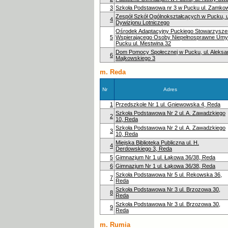
3
Szkoła Podstawowa nr 3 w Pucku ul. Zamko
Zespół Szkół Ogólnokształcących w Pucku, u
4
Dywizjonu Lotniczego
Ośrodek Adaptacyjny Puckiego Stowarzysze
5
Wspierającego Osoby Niepełnosprawne Umy
Pucku ul. Mestwina 32
Dom Pomocy Społecznej w Pucku, ul. Aleksa
6
Majkowskiego 3
m. Reda
Nr
Adres
1
Przedszkole Nr 1 ul. Gniewowska 4, Reda
Szkoła Podstawowa Nr 2 ul. A. Zawadzkiego
2
10, Reda
Szkoła Podstawowa Nr 2 ul. A. Zawadzkiego
3
10, Reda
Miejska Biblioteka Publiczna ul. H.
4
Derdowskiego 3, Reda
5
Gimnazjum Nr 1 ul. Łąkowa 36/38, Reda
6
Gimnazjum Nr 1 ul. Łąkowa 36/38, Reda
Szkoła Podstawowa Nr 5 ul. Rekowska 36,
7
Reda
Szkoła Podstawowa Nr 3 ul. Brzozowa 30,
8
Reda
Szkoła Podstawowa Nr 3 ul. Brzozowa 30,
9
Reda
m. Rumia