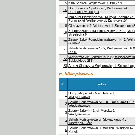
15
Klub Seniora, Wejherowo ul. Pucka 9
Dom Pomocy Społecznej, Wejherowo ul.
16
Przebendowskiego 1
Muzeum Piśmiennictwa i Muzyki Kaszubsko 
17
Pomorskiej, Wejherowo ul. Zamkowa 2A
18
Gimnazjum nr 1, Wejherowo ul. Sobieskiego 
Zespół Szkół Ponadgimnazjalnych Nr 2, Wejh
19
Strzelecka 9
Zespół Szkół Ponadgimnazjalnych Nr 1, Wejh
20
Bukowa 1
Szkoła Podstawowa Nr 9, Wejherowo os. 100
21
PP 15
Wejherowskie Centrum Kultury, Wejherowo ul
22
Sobieskiego 255
23
Areszt Śledczy w Wejherowie, ul. Sobieskieg
m. Władysławowo
Nr
Adres
Urząd Miejski ul. Gen. Hallera 19
1
Władysławowo
Szkoła Podstawowa Nr 2 ul. 1000 Lecia PP 2,
2
Władysławowo
Zespół Szkół Nr 1, ul. Morska 1 ,
3
Władysławowo
Szkoła Podstawowa ul. Słowackiego 4 ,
4
Jastrzębia Góra
Szkoła Podstawowa ul. Wojska Polskiego 47 
5
Karwia