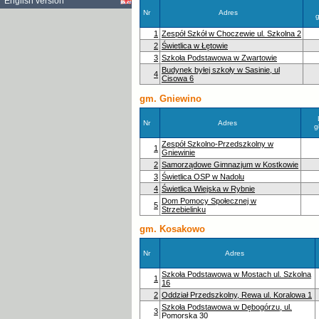
English version
Nr
Adres
1
Zespół Szkół w Choczewie ul. Szkolna 2
2
Świetlica w Łętowie
3
Szkoła Podstawowa w Zwartowie
Budynek byłej szkoły w Sasinie, ul
4
Cisowa 6
gm. Gniewino
Nr
Adres
g
Zespół Szkolno-Przedszkolny w
1
Gniewinie
2
Samorządowe Gimnazjum w Kostkowie
3
Świetlica OSP w Nadolu
4
Świetlica Wiejska w Rybnie
Dom Pomocy Społecznej w
5
Strzebielinku
gm. Kosakowo
Nr
Adres
Szkoła Podstawowa w Mostach ul. Szkolna
1
16
2
Oddział Przedszkolny, Rewa ul. Koralowa 1
Szkoła Podstawowa w Dębogórzu, ul.
3
Pomorska 30