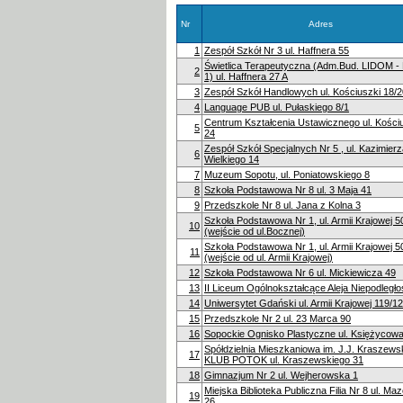
Nr
Adres
1
Zespół Szkół Nr 3 ul. Haffnera 55
Świetlica Terapeutyczna (Adm.Bud. LIDOM -
2
1) ul. Haffnera 27 A
3
Zespół Szkół Handlowych ul. Kościuszki 18/2
4
Language PUB ul. Pułaskiego 8/1
Centrum Kształcenia Ustawicznego ul. Kościu
5
24
Zespół Szkół Specjalnych Nr 5 , ul. Kazimier
6
Wielkiego 14
7
Muzeum Sopotu, ul. Poniatowskiego 8
8
Szkoła Podstawowa Nr 8 ul. 3 Maja 41
9
Przedszkole Nr 8 ul. Jana z Kolna 3
Szkoła Podstawowa Nr 1, ul. Armii Krajowej 5
10
(wejście od ul.Bocznej)
Szkoła Podstawowa Nr 1, ul. Armii Krajowej 5
11
(wejście od ul. Armii Krajowej)
12
Szkoła Podstawowa Nr 6 ul. Mickiewicza 49
13
II Liceum Ogólnokształcące Aleja Niepodległo
14
Uniwersytet Gdański ul. Armii Krajowej 119/1
15
Przedszkole Nr 2 ul. 23 Marca 90
16
Sopockie Ognisko Plastyczne ul. Księżycow
Spółdzielnia Mieszkaniowa im. J.J. Kraszews
17
KLUB POTOK ul. Kraszewskiego 31
18
Gimnazjum Nr 2 ul. Wejherowska 1
Miejska Biblioteka Publiczna Filia Nr 8 ul. M
19
26