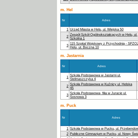
m. Hel
Nr
Adres
1
Urząd Miasta w Helu, ul. Wiejska 50
Zespół Szkół Ogólnokształcących w Helu, ul.
2
Szkolna 1
115 Szpital Wojskowy z Przychodnią - SPZO
3
Helu, ul. Boczna 10
m. Jastarnia
Nr
Adres
Szkoła Podstawowa w Jastarni ul.
1
Stelmaszczyka 4
Szkoła Podstawowa w Kuźnicy ul. Helska
2
45
Szkoła Podstawowa- filia w Juracie ul.
3
Sosnowa 3
m. Puck
Nr
Adres
1
Szkoła Podstawowa w Pucku, ul. Przebendo
2
Publiczne Gimnazjum w Pucku, ul. Nowy Świa