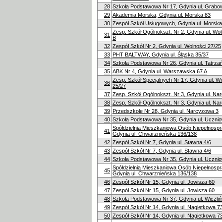
28
Szkoła Podstawowa Nr 17, Gdynia ul. Grabo
29
Akademia Morska, Gdynia ul. Morska 83
30
Zespół Szkół Usługowych, Gdynia ul. Morska
Zesp. Szkół Ogólnokszt. Nr 2, Gdynia ul. Wol
31
B
32
Zespół Szkół Nr 2, Gdynia ul. Wolności 27/25
33
PHT BALTWAY, Gdynia ul. Śląska 35/37
34
Szkoła Podstawowa Nr 26, Gdynia ul. Tatrza
35
ABK Nr 4, Gdynia ul. Warszawska 67 A
Zesp. Szkół Specjalnych Nr 17, Gdynia ul. W
36
25/27
37
Zesp. Szkół Ogólnokszt. Nr 3, Gdynia ul. Na
38
Zesp. Szkół Ogólnokszt. Nr 3, Gdynia ul. Na
39
Przedszkole Nr 28, Gdynia ul. Narcyzowa 3
40
Szkoła Podstawowa Nr 35, Gdynia ul. Uczni
Spółdzielnia Mieszkaniowa Osób Niepełnosp
41
Gdynia ul. Chwarznieńska 136/138
42
Zespół Szkół Nr 7, Gdynia ul. Stawna 4/6
43
Zespół Szkół Nr 7, Gdynia ul. Stawna 4/6
44
Szkoła Podstawowa Nr 35, Gdynia ul. Uczni
Spółdzielnia Mieszkaniowa Osób Niepełnosp
45
Gdynia ul. Chwarznieńska 136/138
46
Zespół Szkół Nr 15, Gdynia ul. Jowisza 60
47
Zespół Szkół Nr 15, Gdynia ul. Jowisza 60
48
Szkoła Podstawowa Nr 37, Gdynia ul. Wiczli
49
Zespół Szkół Nr 14, Gdynia ul. Nagietkowa 7
50
Zespół Szkół Nr 14, Gdynia ul. Nagietkowa 7