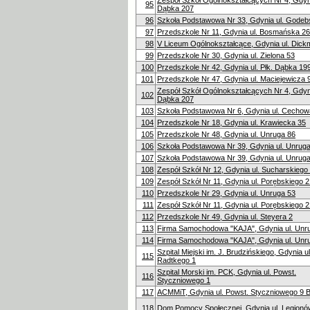
Zespół Szkół Ogólnokształcących Nr 4, Gdynia
95
Dąbka 207
96
Szkoła Podstawowa Nr 33, Gdynia ul. Godeb
97
Przedszkole Nr 11, Gdynia ul. Bosmańska 26
98
V Liceum Ogólnokształcące, Gdynia ul. Dic
99
Przedszkole Nr 30, Gdynia ul. Zielona 53
100
Przedszkole Nr 42, Gdynia ul. Płk. Dąbka 19
101
Przedszkole Nr 47, Gdynia ul. Maciejewicza 
Zespół Szkół Ogólnokształcących Nr 4, Gdynia
102
Dąbka 207
103
Szkoła Podstawowa Nr 6, Gdynia ul. Cechow
104
Przedszkole Nr 18, Gdynia ul. Krawiecka 35
105
Przedszkole Nr 48, Gdynia ul. Unruga 86
106
Szkoła Podstawowa Nr 39, Gdynia ul. Unrug
107
Szkoła Podstawowa Nr 39, Gdynia ul. Unrug
108
Zespół Szkół Nr 12, Gdynia ul. Sucharskiego
109
Zespół Szkół Nr 11, Gdynia ul. Porębskiego 2
110
Przedszkole Nr 29, Gdynia ul. Unruga 53
111
Zespół Szkół Nr 11, Gdynia ul. Porębskiego 2
112
Przedszkole Nr 49, Gdynia ul. Steyera 2
113
Firma Samochodowa "KAJA", Gdynia ul. Unr
114
Firma Samochodowa "KAJA", Gdynia ul. Unr
Szpital Miejski im. J. Brudzińskiego, Gdynia u
115
Radtkego 1
Szpital Morski im. PCK, Gdynia ul. Powst.
116
Styczniowego 1
117
ACMMiT, Gdynia ul. Powst. Styczniowego 9 
118
Dom Pomocy Społecznej, Gdynia ul. Legionó