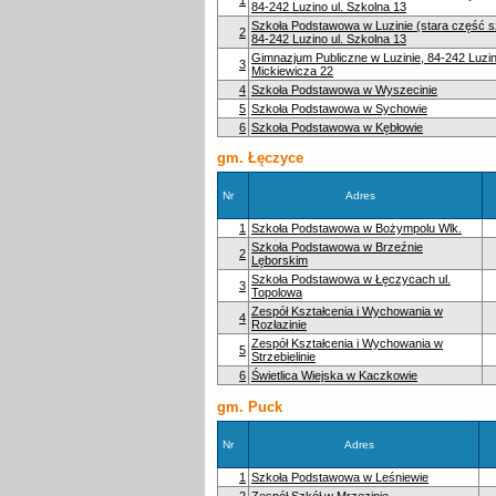
84-242 Luzino ul. Szkolna 13
Szkoła Podstawowa w Luzinie (stara część s
2
84-242 Luzino ul. Szkolna 13
Gimnazjum Publiczne w Luzinie, 84-242 Luzin
3
Mickiewicza 22
4
Szkoła Podstawowa w Wyszecinie
5
Szkoła Podstawowa w Sychowie
6
Szkoła Podstawowa w Kębłowie
gm. Łęczyce
Nr
Adres
1
Szkoła Podstawowa w Bożympolu Wlk.
Szkoła Podstawowa w Brzeźnie
2
Lęborskim
Szkoła Podstawowa w Łęczycach ul.
3
Topolowa
Zespół Kształcenia i Wychowania w
4
Rozłazinie
Zespół Kształcenia i Wychowania w
5
Strzebielinie
6
Świetlica Wiejska w Kaczkowie
gm. Puck
Nr
Adres
1
Szkoła Podstawowa w Leśniewie
2
Zespół Szkół w Mrzezinie