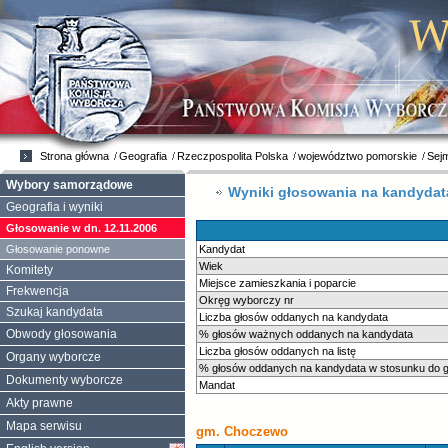
Strona główna
Geografia
Rzeczpospolita Polska
województwo pomorskie
Sej
Wybory samorządowe
Wyniki głosowania na kandyda
Geografia i wyniki
Głosowanie w dn. 12.11.2006
Głosowanie ponowne
Kandydat
Wiek
Komitety
Miejsce zamieszkania i poparcie
Frekwencja
Okręg wyborczy nr
Szukaj kandydata
Liczba głosów oddanych na kandydata
Obwody głosowania
% głosów ważnych oddanych na kandydata
Liczba głosów oddanych na listę
Organy wyborcze
% głosów oddanych na kandydata w stosunku do gł
Dokumenty wyborcze
Mandat
Akty prawne
Mapa serwisu
gm. Choczewo