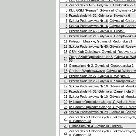
3
Zespół Szkół Zawod. Nr 2, Gdynia ul. Chylo
4
Zespół Szkół Nr 9, Gdynia ul. Chylońska 227
5
Klub GSM "Remus", Gdynia ul. Chylońska 19
6
Przedszkole Nr 32, Gdynia ul. Kcyńska 6
7
Szkoła Podstawowa Nr 16, Gdynia ul. Chabr
8
Szkoła Podstawowa Nr 16, Gdynia ul. Chabr
9
Przedszkole Nr 46, Gdynia ul. Pusta 9
10
Przedszkole Nr 21, Gdynia ul. Demptowska 
11
Kolegium Miejskie, Gdynia ul. Raduńska 21
12
Szkoła Podstawowa Nr 40, Gdynia ul. Rozew
13
GSM Klub Osiedlowy, Gdynia ul. Rozewska 1
Zesp. Szkół Ogólnokszt. Nr 5, Gdynia ul. W
14
55
15
Gimnazjum Nr 3, Gdynia ul. Gospodarska 1
16
Ognisko Wychowawcze, Gdynia ul. Wejhero
17
Przedszkole Nr 27, Gdynia ul. Wiejska 30
18
Przedszkole Nr 26, Gdynia ul. Starogardzka 
19
Szkoła Podstawowa Nr 10, Gdynia ul. Morsk
20
Przedszkole Nr 31, Gdynia ul. Zamenhofa 8
21
Szkoła Podstawowa Nr 10, Gdynia ul. Morsk
22
IV Liceum Ogólnokształcące, Gdynia ul. Mor
23
IV Liceum Ogólnokształcące, Gdynia ul. Mor
24
Szkoła Podstawowa Nr 29, Gdynia ul. Ściegi
Zespół Szkół Chłodniczych i Elektronicznych
25
ul. Sambora 48
26
Gimnazjum Nr 4, Gdynia ul. Okrzei 6
Zespół Szkół Chłodniczych i Elektronicznych
27
ul. Sambora 48