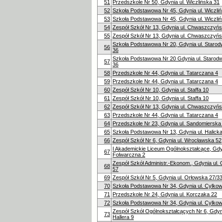
51
Przedszkole Nr 50, Gdynia ul. Wiczlińska 31
52
Szkoła Podstawowa Nr 45, Gdynia ul. Wiczli
53
Szkoła Podstawowa Nr 45, Gdynia ul. Wiczli
54
Zespół Szkół Nr 13, Gdynia ul. Chwaszczyń
55
Zespół Szkół Nr 13, Gdynia ul. Chwaszczyń
Szkoła Podstawowa Nr 20, Gdynia ul. Staro
56
36
Szkoła Podstawowa Nr 20 Gdynia ul. Staro
57
36
58
Przedszkole Nr 44, Gdynia ul. Tatarczana 4
59
Przedszkole Nr 44, Gdynia ul. Tatarczana 4
60
Zespół Szkół Nr 10, Gdynia ul. Staffa 10
61
Zespół Szkół Nr 10, Gdynia ul. Staffa 10
62
Zespół Szkół Nr 13, Gdynia ul. Chwaszczyń
63
Przedszkole Nr 44, Gdynia ul. Tatarczana 4
64
Przedszkole Nr 23, Gdynia ul. Sandomierska
65
Szkoła Podstawowa Nr 13, Gdynia ul. Halicka
66
Zespół Szkół Nr 6, Gdynia ul. Wrocławska 52
I Akademickie Liceum Ogólnokształcące, Gdyn
67
Folwarczna 2
Zespół Szkół Administr.-Ekonom., Gdynia ul.
68
57
69
Zespół Szkół Nr 5, Gdynia ul. Orłowska 27/3
70
Szkoła Podstawowa Nr 34, Gdynia ul. Cylkow
71
Przedszkole Nr 24, Gdynia ul. Korczaka 22
72
Szkoła Podstawowa Nr 34, Gdynia ul. Cylkow
Zespół Szkół Ogólnokształcących Nr 6, Gdyni
73
Hallera 9