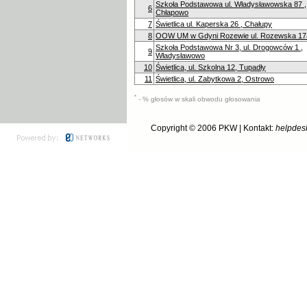
Szkoła Podstawowa ul. Władysławowska 87 ,
6
Chłapowo
7
Świetlica ul. Kaperska 26 , Chałupy
8
OOW UM w Gdyni Rozewie ul. Rozewska 17
Szkoła Podstawowa Nr 3, ul. Drogowców 1 ,
9
Władysławowo
10
Świetlica, ul. Szkolna 12, Tupadły
11
Świetlica, ul. Zabytkowa 2, Ostrowo
*
- % głosów w skali obwodu głosowania
Copyright © 2006
PKW
| Kontakt:
helpdes