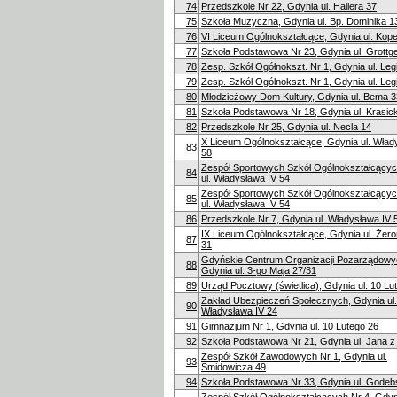
74
Przedszkole Nr 22, Gdynia ul. Hallera 37
75
Szkoła Muzyczna, Gdynia ul. Bp. Dominika 1
76
VI Liceum Ogólnokształcące, Gdynia ul. Kope
77
Szkoła Podstawowa Nr 23, Gdynia ul. Grottg
78
Zesp. Szkół Ogółnokszt. Nr 1, Gdynia ul. Le
79
Zesp. Szkół Ogólnokszt. Nr 1, Gdynia ul. Le
80
Młodzieżowy Dom Kultury, Gdynia ul. Bema 3
81
Szkoła Podstawowa Nr 18, Gdynia ul. Krasic
82
Przedszkole Nr 25, Gdynia ul. Necla 14
X Liceum Ogólnokształcące, Gdynia ul. Wład
83
58
Zespół Sportowych Szkół Ogólnokształcącyc
84
ul. Władysława IV 54
Zespół Sportowych Szkół Ogólnokształcącyc
85
ul. Władysława IV 54
86
Przedszkole Nr 7, Gdynia ul. Władysława IV 
IX Liceum Ogólnokształcące, Gdynia ul. Żer
87
31
Gdyńskie Centrum Organizacji Pozarządowy
88
Gdynia ul. 3-go Maja 27/31
89
Urząd Pocztowy (świetlica), Gdynia ul. 10 Lu
Zakład Ubezpieczeń Społecznych, Gdynia ul.
90
Władysława IV 24
91
Gimnazjum Nr 1, Gdynia ul. 10 Lutego 26
92
Szkoła Podstawowa Nr 21, Gdynia ul. Jana z
Zespół Szkół Zawodowych Nr 1, Gdynia ul.
93
Śmidowicza 49
94
Szkoła Podstawowa Nr 33, Gdynia ul. Godeb