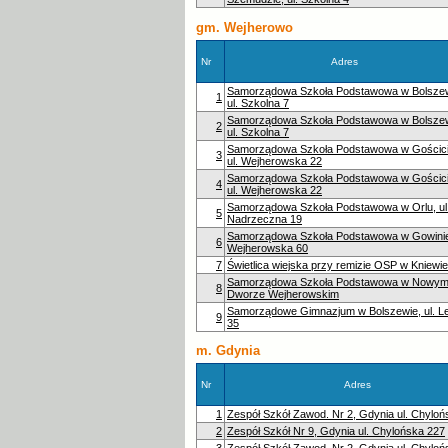
gm. Wejherowo
Nr
Adres
Samorządowa Szkoła Podstawowa w Bolszew
1
ul. Szkolna 7
Samorządowa Szkoła Podstawowa w Bolszew
2
ul. Szkolna 7
Samorządowa Szkoła Podstawowa w Gościci
3
ul. Wejherowska 22
Samorządowa Szkoła Podstawowa w Gościci
4
ul. Wejherowska 22
Samorządowa Szkoła Podstawowa w Orlu, ul
5
Nadrzeczna 19
Samorządowa Szkoła Podstawowa w Gowinie,
6
Wejherowska 60
7
Świetlica wiejska przy remizie OSP w Kniewie
Samorządowa Szkoła Podstawowa w Nowy
8
Dworze Wejherowskim
Samorządowe Gimnazjum w Bolszewie, ul. L
9
35
m. Gdynia
Nr
Adres
1
Zespół Szkół Zawod. Nr 2, Gdynia ul. Chylo
2
Zespół Szkół Nr 9, Gdynia ul. Chylońska 227