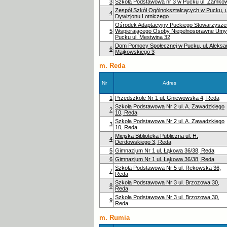
3
Szkoła Podstawowa nr 3 w Pucku ul. Zamko
Zespół Szkół Ogólnokształcących w Pucku, u
4
Dywizjonu Lotniczego
Ośrodek Adaptacyjny Puckiego Stowarzysze
5
Wspierającego Osoby Niepełnosprawne Umy
Pucku ul. Mestwina 32
Dom Pomocy Społecznej w Pucku, ul. Aleksa
6
Majkowskiego 3
m. Reda
Nr
Adres
1
Przedszkole Nr 1 ul. Gniewowska 4, Reda
Szkoła Podstawowa Nr 2 ul. A. Zawadzkiego
2
10, Reda
Szkoła Podstawowa Nr 2 ul. A. Zawadzkiego
3
10, Reda
Miejska Biblioteka Publiczna ul. H.
4
Derdowskiego 3, Reda
5
Gimnazjum Nr 1 ul. Łąkowa 36/38, Reda
6
Gimnazjum Nr 1 ul. Łąkowa 36/38, Reda
Szkoła Podstawowa Nr 5 ul. Rekowska 36,
7
Reda
Szkoła Podstawowa Nr 3 ul. Brzozowa 30,
8
Reda
Szkoła Podstawowa Nr 3 ul. Brzozowa 30,
9
Reda
m. Rumia