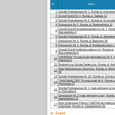
Nr
Adres
1
Szkoła Podstawowa Nr 1, Rumia ul. Kościeln
2
Zespół Szkół Nr 3, Rumia ul. Sabata 12
3
Szkoła Podstawowa Nr 6, Rumia ul. Grunwal
4
Gimnazjum Nr 2, Rumia ul. Świętojańska 11
Zespół Szkół Ponadgimnazjalnych Nr 1, Rumia
5
Starowiejska 4
6
Szkoła Podstawowa Nr 6, Rumia ul. Sienkiew
7
Gimnazjum Nr 4, Rumia ul. Batorego 29
8
Gimnazjum Nr 1, Rumia ul. Rodziewiczówny 
Zespół Szkół Ogólnokształcących, Rumia ul.
9
Stoczniowców 6
"ISKIERKA" Przedszkole Niepubliczne Nr 5, R
10
Dokerów 5
11
Ekologiczna Szkoła Społeczna, Rumia ul. Ku
Hala Widowiskowo-Sportowa, Rumia ul. Mick
12
49
13
Szkoła Podstawowa Nr 10, Rumia ul. Górnicz
"JANOWIACZEK" Przedszkole Nr 6, Rumia ul
14
Pomorska 27
Szkoła Podstawowa Nr 1 (sala gimnastyczna
15
ul. Kościelna 6
Gimnazjum Nr 2 (sala gimnastyczna), Rumia 
16
Świętojańska 11
Dom Dziennego Pobytu CARITAS Archidiecez
17
Gdańskiej, Rumia ul. Zawadzkiego 8a
m. Sopot