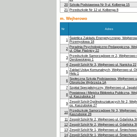
20
Szkoła Podstawowa Nr 9 ul. Kolberga 15
21
Przedszkole Nr 12 ul. Kolberga 8
m. Wejherowo
Nr
Adres
Świetlica Zakładu Energetycznego, Wejherowo
1
Przemysłowa 18
Poradnia Psychologiczno-Pedagogiczna, We
2
ul. Ofiar Piaśnicy 22
Przedszkole Samorządowe nr 2, Wejherowo u
3
Derdowskiego 1
4
Zespół Szkół Nr 3, Wejherowo ul. Nanicka 22
Zakład Usług Komunalnych, Wejherowo ul. 
5
Helu 1
Społeczna Szkoła Podstawowa, Wejherowo ul
6
Obrońców Wybrzeża 1A
7
Szpital Specjalistyczny, Wejherowo ul. Jagals
Powiatowa i Miejska Biblioteka Publiczna, We
8
ul. Kaszubska 14
Zespół Szkół Ogólnokształcących Nr 2, Wej
9
os. Kaszubskie 27
Przedszkole Samorządowe Nr 3, Wejherowo 
10
Kaszubskie 28
11
Zespół Szkół Nr 2, Wejherowo ul. Gdańska 3
12
Zespół Szkół Nr 2, Wejherowo ul. Gdańska 3
13
Zespół Szkół Nr 1, Wejherowo ul. Śmiechows
14
Zespół Szkół Nr 1, Wejherowo ul. Śmiechows