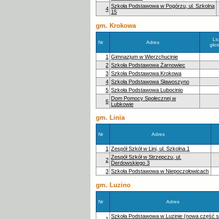
Szkoła Podstawowa w Pogórzu, ul. Szkolna
4
15
gm. Krokowa
Li
Nr
Adres
gło
1
Gimnazjum w Wierzchucinie
2
Szkoła Podstawowa Żarnowiec
3
Szkoła Podstawowa Krokowa
4
Szkoła Podstawowa Sławoszyno
5
Szkoła Podstawowa Lubocinio
Dom Pomocy Społecznej w
6
Lubkowie
gm. Linia
Nr
Adres
1
Zespół Szkół w Lini, ul. Szkolna 1
Zespół Szkół w Strzepczu, ul.
2
Derdowskiego 3
3
Szkoła Podstawowa w Niepoczołowicach
gm. Luzino
Nr
Adres
Szkoła Podstawowa w Luzinie (nowa część s
1