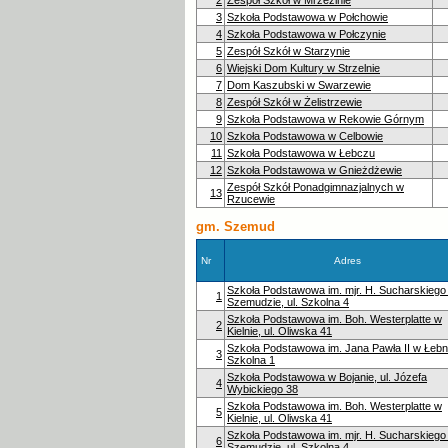
3
Szkoła Podstawowa w Połchowie
4
Szkoła Podstawowa w Połczynie
5
Zespół Szkół w Starzynie
6
Wiejski Dom Kultury w Strzelnie
7
Dom Kaszubski w Swarzewie
8
Zespół Szkół w Żelistrzewie
9
Szkoła Podstawowa w Rekowie Górnym
10
Szkoła Podstawowa w Celbowie
11
Szkoła Podstawowa w Łebczu
12
Szkoła Podstawowa w Gnieżdżewie
Zespół Szkół Ponadgimnazjalnych w
13
Rzucewie
gm. Szemud
Nr
Adres
Szkoła Podstawowa im. mjr. H. Sucharskiego
1
Szemudzie, ul. Szkolna 4
Szkoła Podstawowa im. Boh. Westerplatte w
2
Kielnie, ul. Oliwska 41
Szkoła Podstawowa im. Jana Pawła II w Łebnie
3
Szkolna 1
Szkoła Podstawowa w Bojanie, ul. Józefa
4
Wybickiego 38
Szkoła Podstawowa im. Boh. Westerplatte w
5
Kielnie, ul. Oliwska 41
Szkoła Podstawowa im. mjr. H. Sucharskiego
6
Szemudzie, ul. Szkolna 4