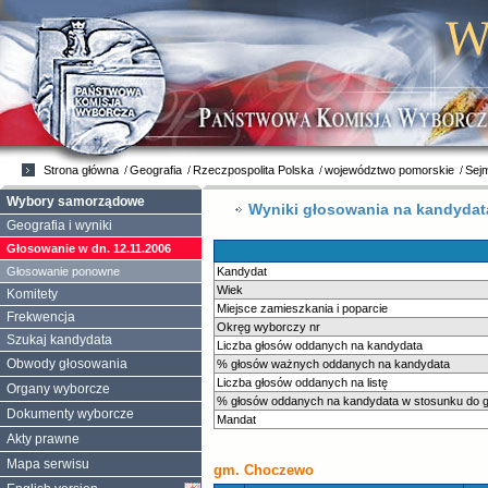
Strona główna
Geografia
Rzeczpospolita Polska
województwo pomorskie
Sej
Wybory samorządowe
Wyniki głosowania na kandyda
Geografia i wyniki
Głosowanie w dn. 12.11.2006
Głosowanie ponowne
Kandydat
Wiek
Komitety
Miejsce zamieszkania i poparcie
Frekwencja
Okręg wyborczy nr
Szukaj kandydata
Liczba głosów oddanych na kandydata
Obwody głosowania
% głosów ważnych oddanych na kandydata
Liczba głosów oddanych na listę
Organy wyborcze
% głosów oddanych na kandydata w stosunku do gł
Dokumenty wyborcze
Mandat
Akty prawne
Mapa serwisu
gm. Choczewo