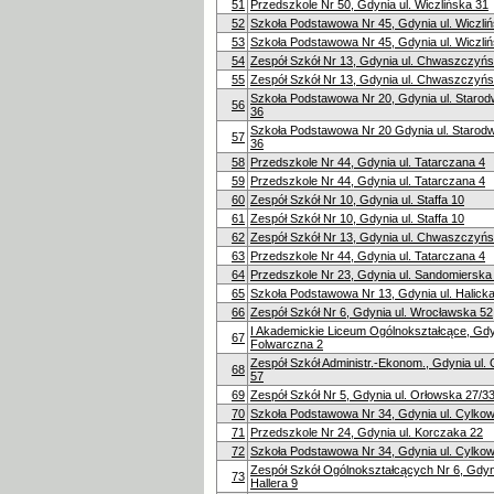
51
Przedszkole Nr 50, Gdynia ul. Wiczlińska 31
52
Szkoła Podstawowa Nr 45, Gdynia ul. Wiczli
53
Szkoła Podstawowa Nr 45, Gdynia ul. Wiczli
54
Zespół Szkół Nr 13, Gdynia ul. Chwaszczyń
55
Zespół Szkół Nr 13, Gdynia ul. Chwaszczyń
Szkoła Podstawowa Nr 20, Gdynia ul. Staro
56
36
Szkoła Podstawowa Nr 20 Gdynia ul. Staro
57
36
58
Przedszkole Nr 44, Gdynia ul. Tatarczana 4
59
Przedszkole Nr 44, Gdynia ul. Tatarczana 4
60
Zespół Szkół Nr 10, Gdynia ul. Staffa 10
61
Zespół Szkół Nr 10, Gdynia ul. Staffa 10
62
Zespół Szkół Nr 13, Gdynia ul. Chwaszczyń
63
Przedszkole Nr 44, Gdynia ul. Tatarczana 4
64
Przedszkole Nr 23, Gdynia ul. Sandomierska
65
Szkoła Podstawowa Nr 13, Gdynia ul. Halicka
66
Zespół Szkół Nr 6, Gdynia ul. Wrocławska 52
I Akademickie Liceum Ogólnokształcące, Gdyn
67
Folwarczna 2
Zespół Szkół Administr.-Ekonom., Gdynia ul.
68
57
69
Zespół Szkół Nr 5, Gdynia ul. Orłowska 27/3
70
Szkoła Podstawowa Nr 34, Gdynia ul. Cylkow
71
Przedszkole Nr 24, Gdynia ul. Korczaka 22
72
Szkoła Podstawowa Nr 34, Gdynia ul. Cylkow
Zespół Szkół Ogólnokształcących Nr 6, Gdyni
73
Hallera 9