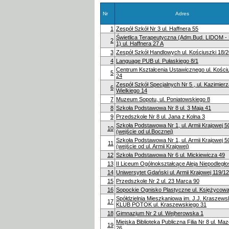
Nr
Adres
1
Zespół Szkół Nr 3 ul. Haffnera 55
Świetlica Terapeutyczna (Adm.Bud. LIDOM -
2
1) ul. Haffnera 27 A
3
Zespół Szkół Handlowych ul. Kościuszki 18/2
4
Language PUB ul. Pułaskiego 8/1
Centrum Kształcenia Ustawicznego ul. Kościu
5
24
Zespół Szkół Specjalnych Nr 5 , ul. Kazimier
6
Wielkiego 14
7
Muzeum Sopotu, ul. Poniatowskiego 8
8
Szkoła Podstawowa Nr 8 ul. 3 Maja 41
9
Przedszkole Nr 8 ul. Jana z Kolna 3
Szkoła Podstawowa Nr 1, ul. Armii Krajowej 5
10
(wejście od ul.Bocznej)
Szkoła Podstawowa Nr 1, ul. Armii Krajowej 5
11
(wejście od ul. Armii Krajowej)
12
Szkoła Podstawowa Nr 6 ul. Mickiewicza 49
13
II Liceum Ogólnokształcące Aleja Niepodległo
14
Uniwersytet Gdański ul. Armii Krajowej 119/1
15
Przedszkole Nr 2 ul. 23 Marca 90
16
Sopockie Ognisko Plastyczne ul. Księżycow
Spółdzielnia Mieszkaniowa im. J.J. Kraszews
17
KLUB POTOK ul. Kraszewskiego 31
18
Gimnazjum Nr 2 ul. Wejherowska 1
Miejska Biblioteka Publiczna Filia Nr 8 ul. M
19
26