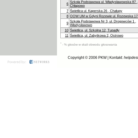
Szkoła Podstawowa ul. Władysławowska 87 ,
6
Chłapowo
7
Świetlica ul. Kaperska 26 , Chałupy
8
OOW UM w Gdyni Rozewie ul. Rozewska 17
Szkoła Podstawowa Nr 3, ul. Drogowców 1 ,
9
Władysławowo
10
Świetlica, ul. Szkolna 12, Tupadły
11
Świetlica, ul. Zabytkowa 2, Ostrowo
*
- % głosów w skali obwodu głosowania
Copyright © 2006
PKW
| Kontakt:
helpdes