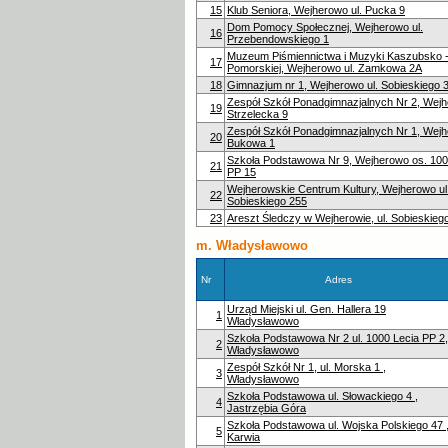
15
Klub Seniora, Wejherowo ul. Pucka 9
Dom Pomocy Społecznej, Wejherowo ul.
16
Przebendowskiego 1
Muzeum Piśmiennictwa i Muzyki Kaszubsko 
17
Pomorskiej, Wejherowo ul. Zamkowa 2A
18
Gimnazjum nr 1, Wejherowo ul. Sobieskiego 
Zespół Szkół Ponadgimnazjalnych Nr 2, Wejh
19
Strzelecka 9
Zespół Szkół Ponadgimnazjalnych Nr 1, Wejh
20
Bukowa 1
Szkoła Podstawowa Nr 9, Wejherowo os. 100
21
PP 15
Wejherowskie Centrum Kultury, Wejherowo ul
22
Sobieskiego 255
23
Areszt Śledczy w Wejherowie, ul. Sobieskieg
m. Władysławowo
Nr
Adres
Urząd Miejski ul. Gen. Hallera 19
1
Władysławowo
Szkoła Podstawowa Nr 2 ul. 1000 Lecia PP 2,
2
Władysławowo
Zespół Szkół Nr 1, ul. Morska 1 ,
3
Władysławowo
Szkoła Podstawowa ul. Słowackiego 4 ,
4
Jastrzębia Góra
Szkoła Podstawowa ul. Wojska Polskiego 47 
5
Karwia