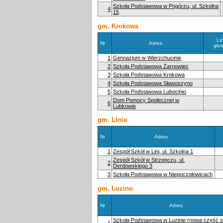
Szkoła Podstawowa w Pogórzu, ul. Szkolna
4
15
gm. Krokowa
Li
Nr
Adres
gło
1
Gimnazjum w Wierzchucinie
2
Szkoła Podstawowa Żarnowiec
3
Szkoła Podstawowa Krokowa
4
Szkoła Podstawowa Sławoszyno
5
Szkoła Podstawowa Lubocinio
Dom Pomocy Społecznej w
6
Lubkowie
gm. Linia
Nr
Adres
1
Zespół Szkół w Lini, ul. Szkolna 1
Zespół Szkół w Strzepczu, ul.
2
Derdowskiego 3
3
Szkoła Podstawowa w Niepoczołowicach
gm. Luzino
Nr
Adres
Szkoła Podstawowa w Luzinie (nowa część s
1