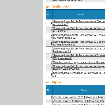
gm. Wejherowo
Nr
Adres
Samorządowa Szkoła Podstawowa w Bolszew
1
ul. Szkolna 7
Samorządowa Szkoła Podstawowa w Bolszew
2
ul. Szkolna 7
Samorządowa Szkoła Podstawowa w Gościci
3
ul. Wejherowska 22
Samorządowa Szkoła Podstawowa w Gościci
4
ul. Wejherowska 22
Samorządowa Szkoła Podstawowa w Orlu, ul
5
Nadrzeczna 19
Samorządowa Szkoła Podstawowa w Gowinie,
6
Wejherowska 60
7
Świetlica wiejska przy remizie OSP w Kniewie
Samorządowa Szkoła Podstawowa w Nowy
8
Dworze Wejherowskim
Samorządowe Gimnazjum w Bolszewie, ul. L
9
35
m. Gdynia
Nr
Adres
1
Zespół Szkół Zawod. Nr 2, Gdynia ul. Chylo
2
Zespół Szkół Nr 9, Gdynia ul. Chylońska 227