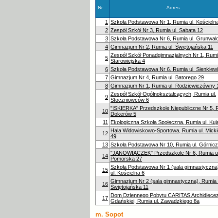
Nr
Adres
1
Szkoła Podstawowa Nr 1, Rumia ul. Kościeln
2
Zespół Szkół Nr 3, Rumia ul. Sabata 12
3
Szkoła Podstawowa Nr 6, Rumia ul. Grunwal
4
Gimnazjum Nr 2, Rumia ul. Świętojańska 11
Zespół Szkół Ponadgimnazjalnych Nr 1, Rumia
5
Starowiejska 4
6
Szkoła Podstawowa Nr 6, Rumia ul. Sienkiew
7
Gimnazjum Nr 4, Rumia ul. Batorego 29
8
Gimnazjum Nr 1, Rumia ul. Rodziewiczówny 
Zespół Szkół Ogólnokształcących, Rumia ul.
9
Stoczniowców 6
"ISKIERKA" Przedszkole Niepubliczne Nr 5, R
10
Dokerów 5
11
Ekologiczna Szkoła Społeczna, Rumia ul. Ku
Hala Widowiskowo-Sportowa, Rumia ul. Mick
12
49
13
Szkoła Podstawowa Nr 10, Rumia ul. Górnicz
"JANOWIACZEK" Przedszkole Nr 6, Rumia ul
14
Pomorska 27
Szkoła Podstawowa Nr 1 (sala gimnastyczna
15
ul. Kościelna 6
Gimnazjum Nr 2 (sala gimnastyczna), Rumia 
16
Świętojańska 11
Dom Dziennego Pobytu CARITAS Archidiecez
17
Gdańskiej, Rumia ul. Zawadzkiego 8a
m. Sopot