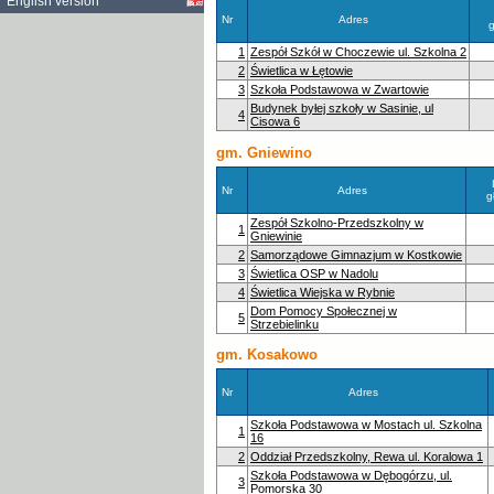
English version
Nr
Adres
1
Zespół Szkół w Choczewie ul. Szkolna 2
2
Świetlica w Łętowie
3
Szkoła Podstawowa w Zwartowie
Budynek byłej szkoły w Sasinie, ul
4
Cisowa 6
gm. Gniewino
Nr
Adres
g
Zespół Szkolno-Przedszkolny w
1
Gniewinie
2
Samorządowe Gimnazjum w Kostkowie
3
Świetlica OSP w Nadolu
4
Świetlica Wiejska w Rybnie
Dom Pomocy Społecznej w
5
Strzebielinku
gm. Kosakowo
Nr
Adres
Szkoła Podstawowa w Mostach ul. Szkolna
1
16
2
Oddział Przedszkolny, Rewa ul. Koralowa 1
Szkoła Podstawowa w Dębogórzu, ul.
3
Pomorska 30