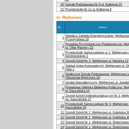
20
Szkoła Podstawowa Nr 9 ul. Kolberga 15
21
Przedszkole Nr 12 ul. Kolberga 8
m. Wejherowo
Nr
Adres
Świetlica Zakładu Energetycznego, Wejherowo
1
Przemysłowa 18
Poradnia Psychologiczno-Pedagogiczna, We
2
ul. Ofiar Piaśnicy 22
Przedszkole Samorządowe nr 2, Wejherowo u
3
Derdowskiego 1
4
Zespół Szkół Nr 3, Wejherowo ul. Nanicka 22
Zakład Usług Komunalnych, Wejherowo ul. 
5
Helu 1
Społeczna Szkoła Podstawowa, Wejherowo ul
6
Obrońców Wybrzeża 1A
7
Szpital Specjalistyczny, Wejherowo ul. Jagals
Powiatowa i Miejska Biblioteka Publiczna, We
8
ul. Kaszubska 14
Zespół Szkół Ogólnokształcących Nr 2, Wej
9
os. Kaszubskie 27
Przedszkole Samorządowe Nr 3, Wejherowo 
10
Kaszubskie 28
11
Zespół Szkół Nr 2, Wejherowo ul. Gdańska 3
12
Zespół Szkół Nr 2, Wejherowo ul. Gdańska 3
13
Zespół Szkół Nr 1, Wejherowo ul. Śmiechows
14
Zespół Szkół Nr 1, Wejherowo ul. Śmiechows