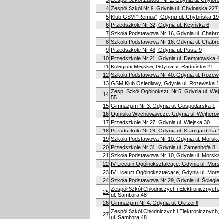
3
Zespół Szkół Zawod. Nr 2, Gdynia ul. Chylo
4
Zespół Szkół Nr 9, Gdynia ul. Chylońska 227
5
Klub GSM "Remus", Gdynia ul. Chylońska 19
6
Przedszkole Nr 32, Gdynia ul. Kcyńska 6
7
Szkoła Podstawowa Nr 16, Gdynia ul. Chabr
8
Szkoła Podstawowa Nr 16, Gdynia ul. Chabr
9
Przedszkole Nr 46, Gdynia ul. Pusta 9
10
Przedszkole Nr 21, Gdynia ul. Demptowska 
11
Kolegium Miejskie, Gdynia ul. Raduńska 21
12
Szkoła Podstawowa Nr 40, Gdynia ul. Rozew
13
GSM Klub Osiedlowy, Gdynia ul. Rozewska 1
Zesp. Szkół Ogólnokszt. Nr 5, Gdynia ul. W
14
55
15
Gimnazjum Nr 3, Gdynia ul. Gospodarska 1
16
Ognisko Wychowawcze, Gdynia ul. Wejhero
17
Przedszkole Nr 27, Gdynia ul. Wiejska 30
18
Przedszkole Nr 26, Gdynia ul. Starogardzka 
19
Szkoła Podstawowa Nr 10, Gdynia ul. Morsk
20
Przedszkole Nr 31, Gdynia ul. Zamenhofa 8
21
Szkoła Podstawowa Nr 10, Gdynia ul. Morsk
22
IV Liceum Ogólnokształcące, Gdynia ul. Mor
23
IV Liceum Ogólnokształcące, Gdynia ul. Mor
24
Szkoła Podstawowa Nr 29, Gdynia ul. Ściegi
Zespół Szkół Chłodniczych i Elektronicznych
25
ul. Sambora 48
26
Gimnazjum Nr 4, Gdynia ul. Okrzei 6
Zespół Szkół Chłodniczych i Elektronicznych
27
ul. Sambora 48