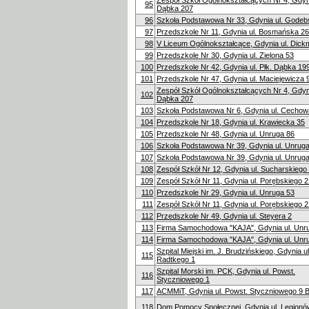
Zespół Szkół Ogólnokształcących Nr 4, Gdynia
95
Dąbka 207
96
Szkoła Podstawowa Nr 33, Gdynia ul. Godeb
97
Przedszkole Nr 11, Gdynia ul. Bosmańska 26
98
V Liceum Ogólnokształcące, Gdynia ul. Dic
99
Przedszkole Nr 30, Gdynia ul. Zielona 53
100
Przedszkole Nr 42, Gdynia ul. Płk. Dąbka 19
101
Przedszkole Nr 47, Gdynia ul. Maciejewicza 
Zespół Szkół Ogólnokształcących Nr 4, Gdynia
102
Dąbka 207
103
Szkoła Podstawowa Nr 6, Gdynia ul. Cechow
104
Przedszkole Nr 18, Gdynia ul. Krawiecka 35
105
Przedszkole Nr 48, Gdynia ul. Unruga 86
106
Szkoła Podstawowa Nr 39, Gdynia ul. Unrug
107
Szkoła Podstawowa Nr 39, Gdynia ul. Unrug
108
Zespół Szkół Nr 12, Gdynia ul. Sucharskiego
109
Zespół Szkół Nr 11, Gdynia ul. Porębskiego 2
110
Przedszkole Nr 29, Gdynia ul. Unruga 53
111
Zespół Szkół Nr 11, Gdynia ul. Porębskiego 2
112
Przedszkole Nr 49, Gdynia ul. Steyera 2
113
Firma Samochodowa "KAJA", Gdynia ul. Unr
114
Firma Samochodowa "KAJA", Gdynia ul. Unr
Szpital Miejski im. J. Brudzińskiego, Gdynia u
115
Radtkego 1
Szpital Morski im. PCK, Gdynia ul. Powst.
116
Styczniowego 1
117
ACMMiT, Gdynia ul. Powst. Styczniowego 9 
118
Dom Pomocy Społecznej, Gdynia ul. Legionó