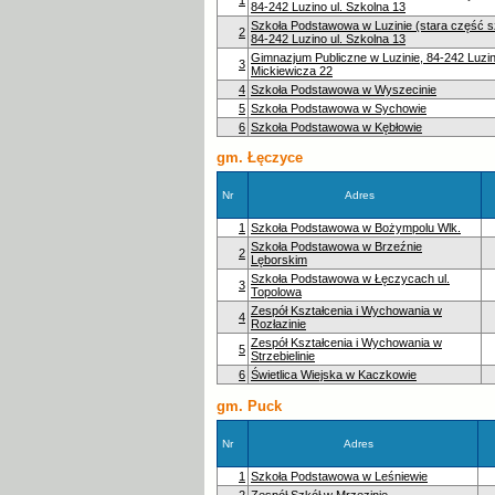
84-242 Luzino ul. Szkolna 13
Szkoła Podstawowa w Luzinie (stara część s
2
84-242 Luzino ul. Szkolna 13
Gimnazjum Publiczne w Luzinie, 84-242 Luzin
3
Mickiewicza 22
4
Szkoła Podstawowa w Wyszecinie
5
Szkoła Podstawowa w Sychowie
6
Szkoła Podstawowa w Kębłowie
gm. Łęczyce
Nr
Adres
1
Szkoła Podstawowa w Bożympolu Wlk.
Szkoła Podstawowa w Brzeźnie
2
Lęborskim
Szkoła Podstawowa w Łęczycach ul.
3
Topolowa
Zespół Kształcenia i Wychowania w
4
Rozłazinie
Zespół Kształcenia i Wychowania w
5
Strzebielinie
6
Świetlica Wiejska w Kaczkowie
gm. Puck
Nr
Adres
1
Szkoła Podstawowa w Leśniewie
2
Zespół Szkół w Mrzezinie