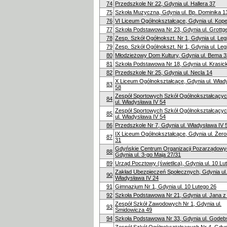
74
Przedszkole Nr 22, Gdynia ul. Hallera 37
75
Szkoła Muzyczna, Gdynia ul. Bp. Dominika 1
76
VI Liceum Ogólnokształcące, Gdynia ul. Kope
77
Szkoła Podstawowa Nr 23, Gdynia ul. Grottg
78
Zesp. Szkół Ogółnokszt. Nr 1, Gdynia ul. Le
79
Zesp. Szkół Ogólnokszt. Nr 1, Gdynia ul. Le
80
Młodzieżowy Dom Kultury, Gdynia ul. Bema 3
81
Szkoła Podstawowa Nr 18, Gdynia ul. Krasic
82
Przedszkole Nr 25, Gdynia ul. Necla 14
X Liceum Ogólnokształcące, Gdynia ul. Wład
83
58
Zespół Sportowych Szkół Ogólnokształcącyc
84
ul. Władysława IV 54
Zespół Sportowych Szkół Ogólnokształcącyc
85
ul. Władysława IV 54
86
Przedszkole Nr 7, Gdynia ul. Władysława IV 
IX Liceum Ogólnokształcące, Gdynia ul. Żer
87
31
Gdyńskie Centrum Organizacji Pozarządowy
88
Gdynia ul. 3-go Maja 27/31
89
Urząd Pocztowy (świetlica), Gdynia ul. 10 Lu
Zakład Ubezpieczeń Społecznych, Gdynia ul.
90
Władysława IV 24
91
Gimnazjum Nr 1, Gdynia ul. 10 Lutego 26
92
Szkoła Podstawowa Nr 21, Gdynia ul. Jana z
Zespół Szkół Zawodowych Nr 1, Gdynia ul.
93
Śmidowicza 49
94
Szkoła Podstawowa Nr 33, Gdynia ul. Godeb