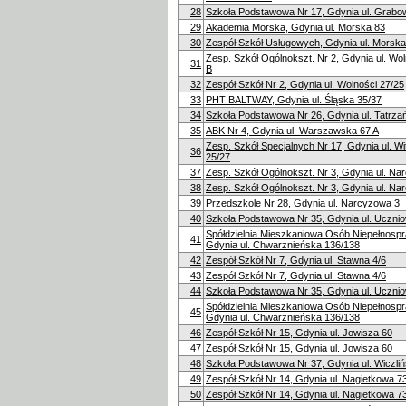
28
Szkoła Podstawowa Nr 17, Gdynia ul. Grabo
29
Akademia Morska, Gdynia ul. Morska 83
30
Zespół Szkół Usługowych, Gdynia ul. Morska
Zesp. Szkół Ogólnokszt. Nr 2, Gdynia ul. Wol
31
B
32
Zespół Szkół Nr 2, Gdynia ul. Wolności 27/25
33
PHT BALTWAY, Gdynia ul. Śląska 35/37
34
Szkoła Podstawowa Nr 26, Gdynia ul. Tatrza
35
ABK Nr 4, Gdynia ul. Warszawska 67 A
Zesp. Szkół Specjalnych Nr 17, Gdynia ul. W
36
25/27
37
Zesp. Szkół Ogólnokszt. Nr 3, Gdynia ul. Na
38
Zesp. Szkół Ogólnokszt. Nr 3, Gdynia ul. Na
39
Przedszkole Nr 28, Gdynia ul. Narcyzowa 3
40
Szkoła Podstawowa Nr 35, Gdynia ul. Uczni
Spółdzielnia Mieszkaniowa Osób Niepełnosp
41
Gdynia ul. Chwarznieńska 136/138
42
Zespół Szkół Nr 7, Gdynia ul. Stawna 4/6
43
Zespół Szkół Nr 7, Gdynia ul. Stawna 4/6
44
Szkoła Podstawowa Nr 35, Gdynia ul. Uczni
Spółdzielnia Mieszkaniowa Osób Niepełnosp
45
Gdynia ul. Chwarznieńska 136/138
46
Zespół Szkół Nr 15, Gdynia ul. Jowisza 60
47
Zespół Szkół Nr 15, Gdynia ul. Jowisza 60
48
Szkoła Podstawowa Nr 37, Gdynia ul. Wiczli
49
Zespół Szkół Nr 14, Gdynia ul. Nagietkowa 7
50
Zespół Szkół Nr 14, Gdynia ul. Nagietkowa 7