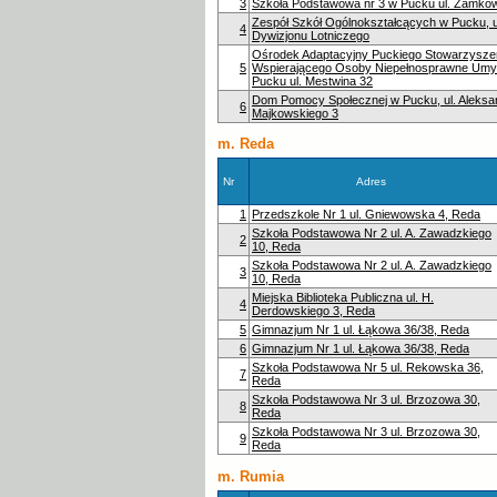
3
Szkoła Podstawowa nr 3 w Pucku ul. Zamko
Zespół Szkół Ogólnokształcących w Pucku, u
4
Dywizjonu Lotniczego
Ośrodek Adaptacyjny Puckiego Stowarzysze
5
Wspierającego Osoby Niepełnosprawne Umy
Pucku ul. Mestwina 32
Dom Pomocy Społecznej w Pucku, ul. Aleksa
6
Majkowskiego 3
m. Reda
Nr
Adres
1
Przedszkole Nr 1 ul. Gniewowska 4, Reda
Szkoła Podstawowa Nr 2 ul. A. Zawadzkiego
2
10, Reda
Szkoła Podstawowa Nr 2 ul. A. Zawadzkiego
3
10, Reda
Miejska Biblioteka Publiczna ul. H.
4
Derdowskiego 3, Reda
5
Gimnazjum Nr 1 ul. Łąkowa 36/38, Reda
6
Gimnazjum Nr 1 ul. Łąkowa 36/38, Reda
Szkoła Podstawowa Nr 5 ul. Rekowska 36,
7
Reda
Szkoła Podstawowa Nr 3 ul. Brzozowa 30,
8
Reda
Szkoła Podstawowa Nr 3 ul. Brzozowa 30,
9
Reda
m. Rumia