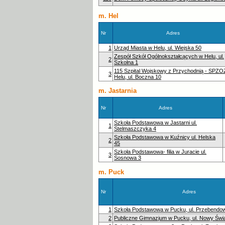
m. Hel
Nr
Adres
1
Urząd Miasta w Helu, ul. Wiejska 50
Zespół Szkół Ogólnokształcących w Helu, ul.
2
Szkolna 1
115 Szpital Wojskowy z Przychodnią - SPZO
3
Helu, ul. Boczna 10
m. Jastarnia
Nr
Adres
Szkoła Podstawowa w Jastarni ul.
1
Stelmaszczyka 4
Szkoła Podstawowa w Kuźnicy ul. Helska
2
45
Szkoła Podstawowa- filia w Juracie ul.
3
Sosnowa 3
m. Puck
Nr
Adres
1
Szkoła Podstawowa w Pucku, ul. Przebendo
2
Publiczne Gimnazjum w Pucku, ul. Nowy Świa