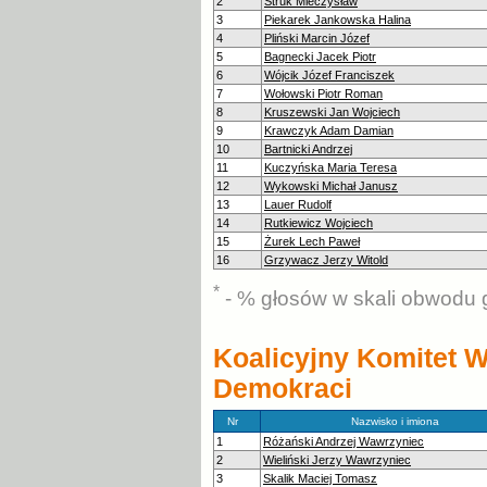
2
Struk Mieczysław
3
Piekarek Jankowska Halina
4
Pliński Marcin Józef
5
Bagnecki Jacek Piotr
6
Wójcik Józef Franciszek
7
Wołowski Piotr Roman
8
Kruszewski Jan Wojciech
9
Krawczyk Adam Damian
10
Bartnicki Andrzej
11
Kuczyńska Maria Teresa
12
Wykowski Michał Janusz
13
Lauer Rudolf
14
Rutkiewicz Wojciech
15
Żurek Lech Paweł
16
Grzywacz Jerzy Witold
*
- % głosów w skali obwodu 
Koalicyjny Komitet
Demokraci
Nr
Nazwisko i imiona
1
Różański Andrzej Wawrzyniec
2
Wieliński Jerzy Wawrzyniec
3
Skalik Maciej Tomasz