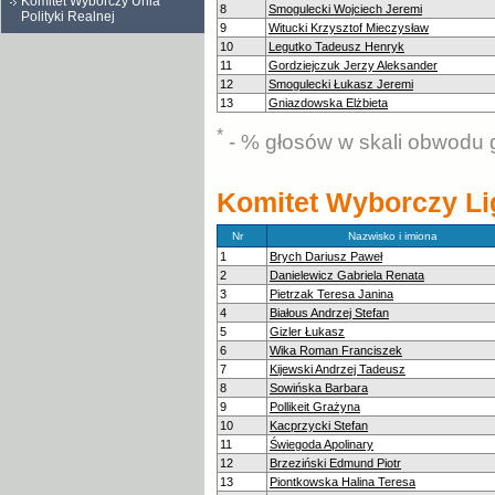
Komitet Wyborczy Unia
8
Smogulecki Wojciech Jeremi
Polityki Realnej
9
Witucki Krzysztof Mieczysław
10
Legutko Tadeusz Henryk
11
Gordziejczuk Jerzy Aleksander
12
Smogulecki Łukasz Jeremi
13
Gniazdowska Elżbieta
*
- % głosów w skali obwodu 
Komitet Wyborczy Li
Nr
Nazwisko i imiona
1
Brych Dariusz Paweł
2
Danielewicz Gabriela Renata
3
Pietrzak Teresa Janina
4
Białous Andrzej Stefan
5
Gizler Łukasz
6
Wika Roman Franciszek
7
Kijewski Andrzej Tadeusz
8
Sowińska Barbara
9
Pollikeit Grażyna
10
Kacprzycki Stefan
11
Świegoda Apolinary
12
Brzeziński Edmund Piotr
13
Piontkowska Halina Teresa