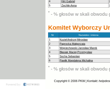
4
Hirt Gabriel
5
Zechlin Anna
*
- % głosów w skali obwodu 
Komitet Wyborczy Uni
Nr
Nazwisko i imiona
1
Kozieł Andrzej Mirosław
2
Paprocka Małgorzata
3
Wojciechowski Jarosław Marek
4
Błasiak Maciej Przemysław
5
Socha Sebastian
6
Pawlik Magdalena Michalina
*
- % głosów w skali obwodu 
Copyright © 2006
PKW
| Kontakt:
helpdes