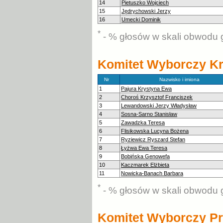
14
Pietuszko Wojciech
15
Jędrychowski Jerzy
16
Umecki Dominik
*
- % głosów w skali obwodu 
Komitet Wyborczy Kr
Nr
Nazwisko i imiona
1
Pajura Krystyna Ewa
2
Choroś Krzysztof Franciszek
3
Lewandowski Jerzy Władysław
4
Sosna-Sarno Stanisław
5
Zawadzka Teresa
6
Flisikowska Lucyna Bożena
7
Ryziewicz Ryszard Stefan
8
Łyżwa Ewa Teresa
9
Bobińska Genowefa
10
Kaczmarek Elżbieta
11
Nowicka-Banach Barbara
*
- % głosów w skali obwodu 
Komitet Wyborczy Pr