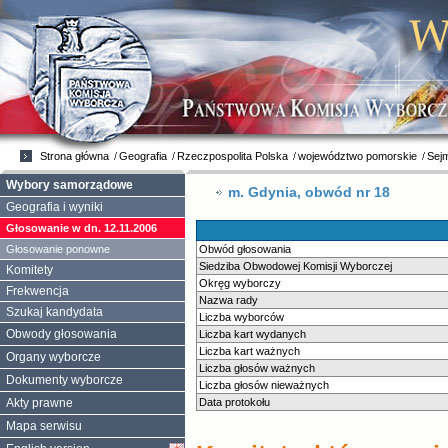
Strona główna
Geografia
Rzeczpospolita Polska
województwo pomorskie
Sej
Wybory samorządowe
m. Gdynia, obwód nr 18
Geografia i wyniki
Głosowanie w dn. 12.11.2006
Głosowanie ponowne
Obwód głosowania
Siedziba Obwodowej Komisji Wyborczej
Komitety
Okręg wyborczy
Frekwencja
Nazwa rady
Szukaj kandydata
Liczba wyborców
Obwody głosowania
Liczba kart wydanych
Liczba kart ważnych
Organy wyborcze
Liczba głosów ważnych
Dokumenty wyborcze
Liczba głosów nieważnych
Akty prawne
Data protokołu
Mapa serwisu