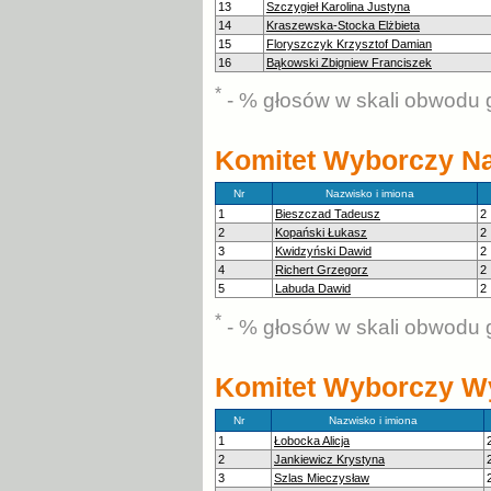
13
Szczygieł Karolina Justyna
14
Kraszewska-Stocka Elżbieta
15
Floryszczyk Krzysztof Damian
16
Bąkowski Zbigniew Franciszek
*
- % głosów w skali obwodu 
Komitet Wyborczy N
Nr
Nazwisko i imiona
1
Bieszczad Tadeusz
2
2
Kopański Łukasz
2
3
Kwidzyński Dawid
2
4
Richert Grzegorz
2
5
Labuda Dawid
2
*
- % głosów w skali obwodu 
Komitet Wyborczy W
Nr
Nazwisko i imiona
1
Łobocka Alicja
2
Jankiewicz Krystyna
3
Szlas Mieczysław