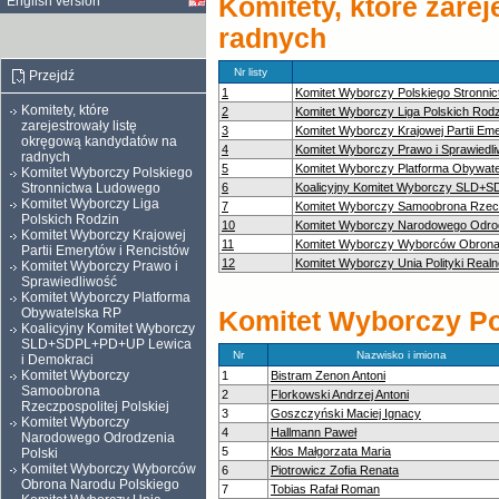
Komitety, które zare
English version
radnych
Nr listy
Przejdź
1
Komitet Wyborczy Polskiego Stronni
Komitety, które
2
Komitet Wyborczy Liga Polskich Rodz
zarejestrowały listę
3
Komitet Wyborczy Krajowej Partii Em
okręgową kandydatów na
4
Komitet Wyborczy Prawo i Sprawiedl
radnych
5
Komitet Wyborczy Platforma Obywat
Komitet Wyborczy Polskiego
Stronnictwa Ludowego
6
Koalicyjny Komitet Wyborczy SLD+
Komitet Wyborczy Liga
7
Komitet Wyborczy Samoobrona Rzeczp
Polskich Rodzin
10
Komitet Wyborczy Narodowego Odrod
Komitet Wyborczy Krajowej
11
Komitet Wyborczy Wyborców Obrona
Partii Emerytów i Rencistów
12
Komitet Wyborczy Unia Polityki Realn
Komitet Wyborczy Prawo i
Sprawiedliwość
Komitet Wyborczy Platforma
Obywatelska RP
Komitet Wyborczy Po
Koalicyjny Komitet Wyborczy
SLD+SDPL+PD+UP Lewica
Nr
Nazwisko i imiona
i Demokraci
Komitet Wyborczy
1
Bistram Zenon Antoni
Samoobrona
2
Florkowski Andrzej Antoni
Rzeczpospolitej Polskiej
3
Goszczyński Maciej Ignacy
Komitet Wyborczy
4
Hallmann Paweł
Narodowego Odrodzenia
5
Kłos Małgorzata Maria
Polski
Komitet Wyborczy Wyborców
6
Piotrowicz Zofia Renata
Obrona Narodu Polskiego
7
Tobias Rafał Roman