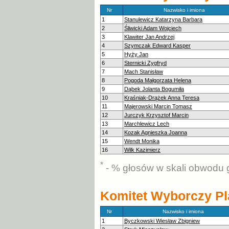
Nr
Nazwisko i imiona
1
Stanulewicz Katarzyna Barbara
2
Śliwicki Adam Wojciech
3
Klawiter Jan Andrzej
4
Szymczak Edward Kasper
5
Hyży Jan
6
Sternicki Zygfryd
7
Mach Stanisław
8
Pogoda Małgorzata Helena
9
Dąbek Jolanta Bogumiła
10
Kraśniak-Drążek Anna Teresa
11
Majerowski Marcin Tomasz
12
Jurczyk Krzysztof Marcin
13
Marchlewicz Lech
14
Kozak Agnieszka Joanna
15
Wendt Monika
16
Wilk Kazimierz
*
- % głosów w skali obwodu 
Komitet Wyborczy Pl
Nr
Nazwisko i imiona
1
Byczkowski Wiesław Zbigniew