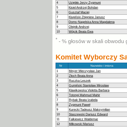
4
Uziębło Jerzy Zygmunt
5
Kisiel Andrzej Bohdan
6
Gusztaf Maciej
7
Klupiński Zbigniew Janusz
8
Doms-Nagelska Anna Magdalena
9
Olejnik Andrzej
10
Wójcik Beata Ewa
*
- % głosów w skali obwodu 
Komitet Wyborczy Sa
Nr
Nazwisko i imiona
1
Meyer Mieczysław Jan
2
Złoch Beata Anna
3
Ruczka Leszek
4
Gumiński Stanisław Mirosław
5
Klawikowska Violetta Barbara
6
Totongi Mahmud Mahir
7
Rybak Beata Izabela
8
Zygmunt Paweł
9
Kurecki Tadeusz Maksymilian
10
Staszewski Dariusz Edward
11
Falkiewicz Waldemar
12
Milkowski Mariusz