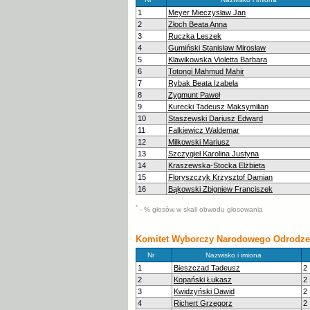
1
Meyer Mieczysław Jan
2
Złoch Beata Anna
3
Ruczka Leszek
4
Gumiński Stanisław Mirosław
5
Klawikowska Violetta Barbara
6
Totongi Mahmud Mahir
7
Rybak Beata Izabela
8
Zygmunt Paweł
9
Kurecki Tadeusz Maksymilian
10
Staszewski Dariusz Edward
11
Falkiewicz Waldemar
12
Milkowski Mariusz
13
Szczygieł Karolina Justyna
14
Kraszewska-Stocka Elżbieta
15
Floryszczyk Krzysztof Damian
16
Bąkowski Zbigniew Franciszek
*
- % głosów w skali obwodu głosowania
Komitet Wyborczy Narodowego Odrodzen
Nr
Nazwisko i imiona
1
Bieszczad Tadeusz
2
2
Kopański Łukasz
2
3
Kwidzyński Dawid
2
4
Richert Grzegorz
2