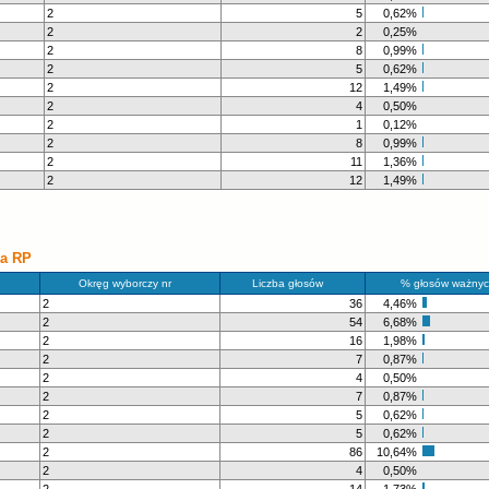
2
5
0,62%
2
2
0,25%
2
8
0,99%
2
5
0,62%
2
12
1,49%
2
4
0,50%
2
1
0,12%
2
8
0,99%
2
11
1,36%
2
12
1,49%
ka RP
Okręg wyborczy nr
Liczba głosów
% głosów ważnyc
2
36
4,46%
2
54
6,68%
2
16
1,98%
2
7
0,87%
2
4
0,50%
2
7
0,87%
2
5
0,62%
2
5
0,62%
2
86
10,64%
2
4
0,50%