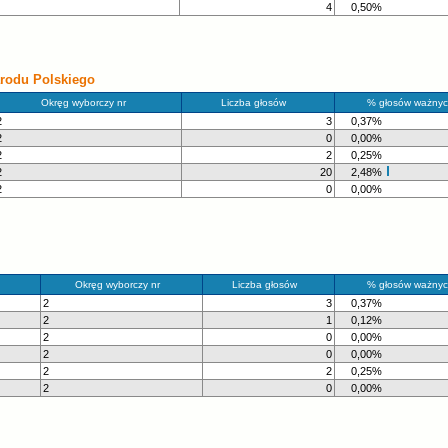
4
0,50%
rodu Polskiego
Okręg wyborczy nr
Liczba głosów
% głosów ważnyc
2
3
0,37%
2
0
0,00%
2
2
0,25%
2
20
2,48%
2
0
0,00%
Okręg wyborczy nr
Liczba głosów
% głosów ważnyc
2
3
0,37%
2
1
0,12%
2
0
0,00%
2
0
0,00%
2
2
0,25%
2
0
0,00%