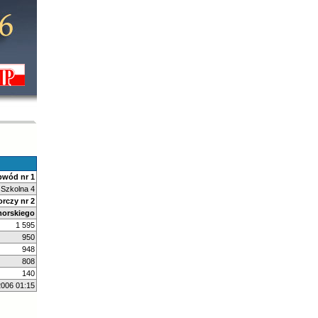
wód nr 1
 Szkolna 4
rczy nr 2
orskiego
1 595
950
948
808
140
2006 01:15