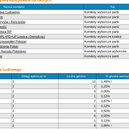
ręgową kandydatów na radnych
Nazwa komitetu
Typ
ctwa Ludowego
Komitety wyborcze partii
in
Komitety wyborcze partii
erytów i Rencistów
Komitety wyborcze partii
iwość
Komitety wyborcze partii
elska RP
Komitety wyborcze partii
SDPL+PD+UP Lewica i Demokraci
Komitety wyborcze koalicji
ospolitej Polskiej
Komitety wyborcze partii
zenia Polski
Komitety wyborcze partii
 Narodu Polskiego
Komitety wyborcze wyborców
ej
Komitety wyborcze partii
wa Ludowego
Okręg wyborczy nr
Liczba głosów
% głosów ważnyc
2
12
1,49%
2
2
0,25%
2
0
0,00%
2
1
0,12%
2
7
0,87%
2
1
0,12%
2
4
0,50%
2
0
0,00%
2
1
0,12%
2
8
0,99%