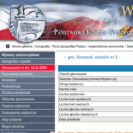
Strona główna
Geografia
Rzeczpospolita Polska
województwo pomorskie
Sej
Wybory samorządowe
gm. Szemud, obwód nr 1
Geografia i wyniki
Głosowanie w dn. 12.11.2006
Głosowanie ponowne
Obwód głosowania
Siedziba Obwodowej Komisji Wyborczej
Komitety
Okręg wyborczy
Frekwencja
Nazwa rady
Szukaj kandydata
Liczba wyborców
Obwody głosowania
Liczba kart wydanych
Liczba kart ważnych
Organy wyborcze
Liczba głosów ważnych
Dokumenty wyborcze
Liczba głosów nieważnych
Akty prawne
Data protokołu
Mapa serwisu