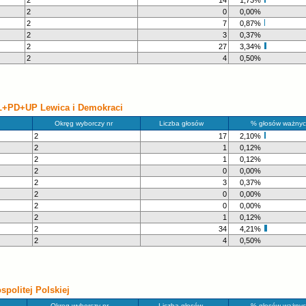
2
14
1,73%
2
0
0,00%
2
7
0,87%
2
3
0,37%
2
27
3,34%
2
4
0,50%
L+PD+UP Lewica i Demokraci
Okręg wyborczy nr
Liczba głosów
% głosów ważnyc
2
17
2,10%
2
1
0,12%
2
1
0,12%
2
0
0,00%
2
3
0,37%
2
0
0,00%
2
0
0,00%
2
1
0,12%
2
34
4,21%
2
4
0,50%
olitej Polskiej
Okręg wyborczy nr
Liczba głosów
% głosów ważnyc