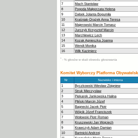
7
Mach Stanisław
8
Pogoda Małgorzata Helena
9
Dąbek Jolanta Bogumiła
10
Kraśniak-Drążek Anna Teresa
11
Majerowski Marcin Tomasz
12
Jurczyk Krzysztof Marcin
13
Marchlewicz Lech
14
Kozak Agnieszka Joanna
15
Wendt Monika
16
Wilk Kazimierz
*
- % głosów w skali obwodu głosowania
Komitet Wyborczy Platforma Obywatels
Nr
Nazwisko i imiona
1
Byczkowski Wiesław Zbigniew
2
Struk Mieczysław
3
Piekarek Jankowska Halina
4
Pliński Marcin Józef
5
Bagnecki Jacek Piotr
6
Wójcik Józef Franciszek
7
Wołowski Piotr Roman
8
Kruszewski Jan Wojciech
9
Krawczyk Adam Damian
10
Bartnicki Andrzej