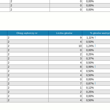
2
0
0,00%
2
0
0,00%
2
0
0,00%
Okręg wyborczy nr
Liczba głosów
% głosów ważnyc
2
9
1,11%
2
4
0,50%
2
10
1,24%
2
0
0,00%
2
2
0,25%
2
3
0,37%
2
4
0,50%
2
8
0,99%
2
4
0,50%
2
4
0,50%
2
0
0,00%
2
7
0,87%
2
1
0,12%
2
2
0,25%
2
0
0,00%
2
4
0,50%