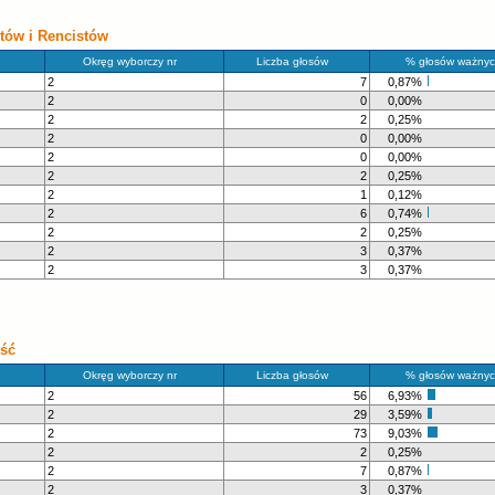
tów i Rencistów
Okręg wyborczy nr
Liczba głosów
% głosów ważnyc
2
7
0,87%
2
0
0,00%
2
2
0,25%
2
0
0,00%
2
0
0,00%
2
2
0,25%
2
1
0,12%
2
6
0,74%
2
2
0,25%
2
3
0,37%
2
3
0,37%
ość
Okręg wyborczy nr
Liczba głosów
% głosów ważnyc
2
56
6,93%
2
29
3,59%
2
73
9,03%
2
2
0,25%
2
7
0,87%
2
3
0,37%