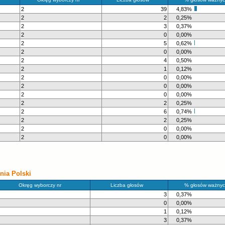
2
39
4,83%
2
2
0,25%
2
3
0,37%
2
0
0,00%
2
5
0,62%
2
0
0,00%
2
4
0,50%
2
1
0,12%
2
0
0,00%
2
0
0,00%
2
0
0,00%
2
2
0,25%
2
6
0,74%
2
2
0,25%
2
0
0,00%
2
0
0,00%
ia Polski
Okręg wyborczy nr
Liczba głosów
% głosów ważnyc
3
0,37%
0
0,00%
1
0,12%
3
0,37%