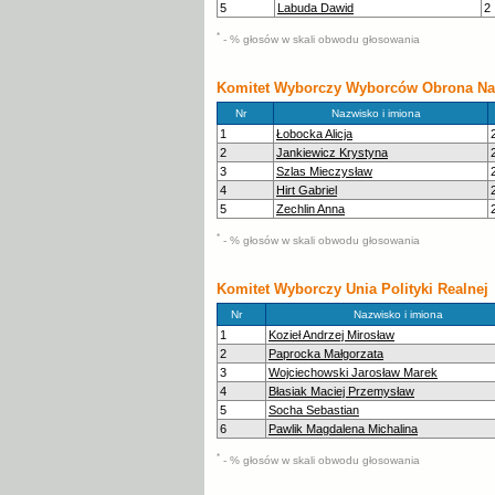
5
Labuda Dawid
2
*
- % głosów w skali obwodu głosowania
Komitet Wyborczy Wyborców Obrona Na
Nr
Nazwisko i imiona
1
Łobocka Alicja
2
Jankiewicz Krystyna
3
Szlas Mieczysław
4
Hirt Gabriel
5
Zechlin Anna
*
- % głosów w skali obwodu głosowania
Komitet Wyborczy Unia Polityki Realnej
Nr
Nazwisko i imiona
1
Kozieł Andrzej Mirosław
2
Paprocka Małgorzata
3
Wojciechowski Jarosław Marek
4
Błasiak Maciej Przemysław
5
Socha Sebastian
6
Pawlik Magdalena Michalina
*
- % głosów w skali obwodu głosowania