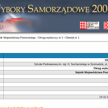
mik Województwa Pomorskiego
Okręg wyborczy nr 2
Obwód nr 1
Ob
Szkoła Podstawowa im. mjr. H. Sucharskiego w Szemudzie, ul.
Okręg wybo
Sejmik Województwa Pom
13-11-