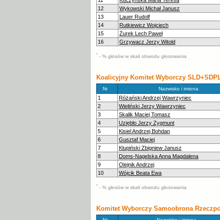
11
Kuczyńska Maria Teresa
12
Wykowski Michał Janusz
13
Lauer Rudolf
14
Rutkiewicz Wojciech
15
Żurek Lech Paweł
16
Grzywacz Jerzy Witold
*
- % głosów w skali obwodu głosowania
Koalicyjny Komitet Wyborczy SLD+SDP
Nr
Nazwisko i imiona
1
Różański Andrzej Wawrzyniec
2
Wieliński Jerzy Wawrzyniec
3
Skalik Maciej Tomasz
4
Uziębło Jerzy Zygmunt
5
Kisiel Andrzej Bohdan
6
Gusztaf Maciej
7
Klupiński Zbigniew Janusz
8
Doms-Nagelska Anna Magdalena
9
Olejnik Andrzej
10
Wójcik Beata Ewa
*
- % głosów w skali obwodu głosowania
Komitet Wyborczy Samoobrona Rzeczposp
Nr
Nazwisko i imiona