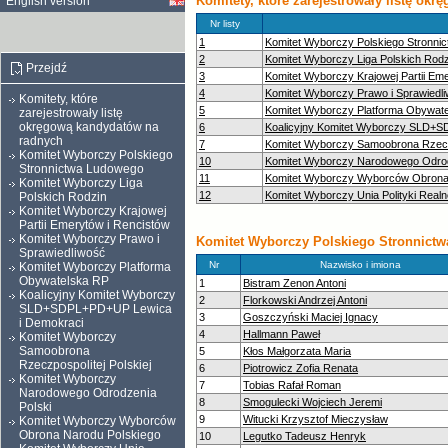
Komitety, które zarejestrowały listę ok
English version
Nr listy
1
Komitet Wyborczy Polskiego Stronni
2
Komitet Wyborczy Liga Polskich Rodz
Przejdź
3
Komitet Wyborczy Krajowej Partii Em
4
Komitet Wyborczy Prawo i Sprawiedl
Komitety, które
5
Komitet Wyborczy Platforma Obywat
zarejestrowały listę
okręgową kandydatów na
6
Koalicyjny Komitet Wyborczy SLD+
radnych
7
Komitet Wyborczy Samoobrona Rzeczp
Komitet Wyborczy Polskiego
10
Komitet Wyborczy Narodowego Odrod
Stronnictwa Ludowego
11
Komitet Wyborczy Wyborców Obrona
Komitet Wyborczy Liga
12
Komitet Wyborczy Unia Polityki Realn
Polskich Rodzin
Komitet Wyborczy Krajowej
Partii Emerytów i Rencistów
Komitet Wyborczy Prawo i
Komitet Wyborczy Polskiego Stronnict
Sprawiedliwość
Nr
Nazwisko i imiona
Komitet Wyborczy Platforma
Obywatelska RP
1
Bistram Zenon Antoni
Koalicyjny Komitet Wyborczy
2
Florkowski Andrzej Antoni
SLD+SDPL+PD+UP Lewica
3
Goszczyński Maciej Ignacy
i Demokraci
4
Hallmann Paweł
Komitet Wyborczy
Samoobrona
5
Kłos Małgorzata Maria
Rzeczpospolitej Polskiej
6
Piotrowicz Zofia Renata
Komitet Wyborczy
7
Tobias Rafał Roman
Narodowego Odrodzenia
8
Smogulecki Wojciech Jeremi
Polski
9
Witucki Krzysztof Mieczysław
Komitet Wyborczy Wyborców
Obrona Narodu Polskiego
10
Legutko Tadeusz Henryk