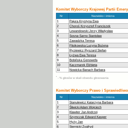
Komitet Wyborczy Krajowej Partii Emery
Nr
Nazwisko i imiona
1
Pajura Krystyna Ewa
2
Choroś Krzysztof Franciszek
3
Lewandowski Jerzy Władysław
4
Sosna-Sarno Stanisław
5
Zawadzka Teresa
6
Flisikowska Lucyna Bożena
7
Ryziewicz Ryszard Stefan
8
Łyżwa Ewa Teresa
9
Bobińska Genowefa
10
Kaczmarek Elżbieta
11
Nowicka-Banach Barbara
*
- % głosów w skali obwodu głosowania
Komitet Wyborczy Prawo i Sprawiedliw
Nr
Nazwisko i imiona
1
Stanulewicz Katarzyna Barbara
2
Śliwicki Adam Wojciech
3
Klawiter Jan Andrzej
4
Szymczak Edward Kasper
5
Hyży Jan
6
Sternicki Zygfryd