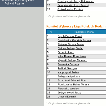
Komitet Wyborczy Unia
11
Gordziejczuk Jerzy Aleksander
Polityki Realnej
12
Smogulecki Łukasz Jeremi
13
Gniazdowska Elżbieta
*
- % głosów w skali obwodu głosowania
Komitet Wyborczy Liga Polskich Rodzin
Nr
Nazwisko i imiona
1
Brych Dariusz Paweł
2
Danielewicz Gabriela Renata
3
Pietrzak Teresa Janina
4
Białous Andrzej Stefan
5
Gizler Łukasz
6
Wika Roman Franciszek
7
Kijewski Andrzej Tadeusz
8
Sowińska Barbara
9
Pollikeit Grażyna
10
Kacprzycki Stefan
11
Świegoda Apolinary
12
Brzeziński Edmund Piotr
13
Piontkowska Halina Teresa
14
Pietuszko Wojciech
15
Jędrychowski Jerzy
16
Umecki Dominik
*
- % głosów w skali obwodu głosowania