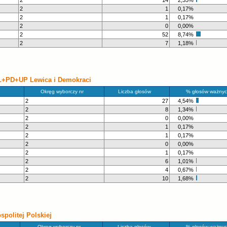
2
14
2,35%
2
1
0,17%
2
1
0,17%
2
0
0,00%
2
52
8,74%
2
7
1,18%
L+PD+UP Lewica i Demokraci
Okręg wyborczy nr
Liczba głosów
% głosów ważnyc
2
27
4,54%
2
8
1,34%
2
0
0,00%
2
1
0,17%
2
1
0,17%
2
0
0,00%
2
1
0,17%
2
6
1,01%
2
4
0,67%
2
10
1,68%
olitej Polskiej
Okręg wyborczy nr
Liczba głosów
% głosów ważnyc