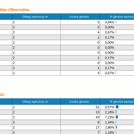
tów i Rencistów
Okręg wyborczy nr
Liczba głosów
% głosów ważnyc
2
5
0,84%
2
0
0,00%
2
4
0,67%
2
1
0,17%
2
0
0,00%
2
0
0,00%
2
0
0,00%
2
1
0,17%
2
0
0,00%
2
1
0,17%
2
4
0,67%
ość
Okręg wyborczy nr
Liczba głosów
% głosów ważnyc
2
51
8,57%
2
13
2,18%
2
43
7,23%
2
8
1,34%
2
17
2,86%
2
7
1,18%