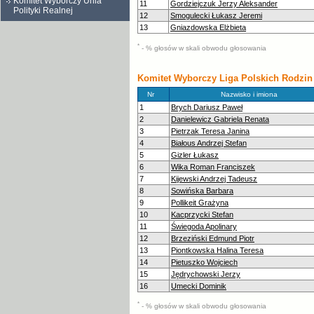
Komitet Wyborczy Unia
11
Gordziejczuk Jerzy Aleksander
Polityki Realnej
12
Smogulecki Łukasz Jeremi
13
Gniazdowska Elżbieta
*
- % głosów w skali obwodu głosowania
Komitet Wyborczy Liga Polskich Rodzin
Nr
Nazwisko i imiona
1
Brych Dariusz Paweł
2
Danielewicz Gabriela Renata
3
Pietrzak Teresa Janina
4
Białous Andrzej Stefan
5
Gizler Łukasz
6
Wika Roman Franciszek
7
Kijewski Andrzej Tadeusz
8
Sowińska Barbara
9
Pollikeit Grażyna
10
Kacprzycki Stefan
11
Świegoda Apolinary
12
Brzeziński Edmund Piotr
13
Piontkowska Halina Teresa
14
Pietuszko Wojciech
15
Jędrychowski Jerzy
16
Umecki Dominik
*
- % głosów w skali obwodu głosowania