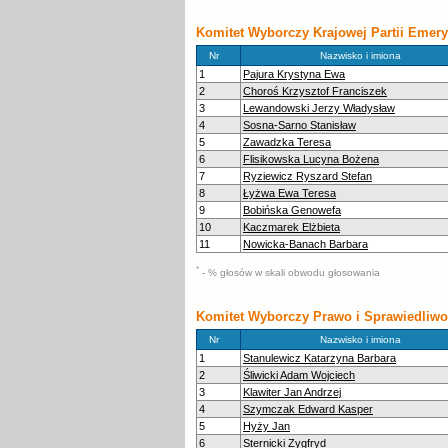
Komitet Wyborczy Krajowej Partii Emery
Nr
Nazwisko i imiona
1
Pajura Krystyna Ewa
2
Choroś Krzysztof Franciszek
3
Lewandowski Jerzy Władysław
4
Sosna-Sarno Stanisław
5
Zawadzka Teresa
6
Flisikowska Lucyna Bożena
7
Ryziewicz Ryszard Stefan
8
Łyżwa Ewa Teresa
9
Bobińska Genowefa
10
Kaczmarek Elżbieta
11
Nowicka-Banach Barbara
*
- % głosów w skali obwodu głosowania
Komitet Wyborczy Prawo i Sprawiedliw
Nr
Nazwisko i imiona
1
Stanulewicz Katarzyna Barbara
2
Śliwicki Adam Wojciech
3
Klawiter Jan Andrzej
4
Szymczak Edward Kasper
5
Hyży Jan
6
Sternicki Zygfryd