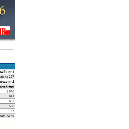
wód nr 4
lońska 227
rczy nr 2
orskiego
1 646
641
632
595
37
2006 23:49