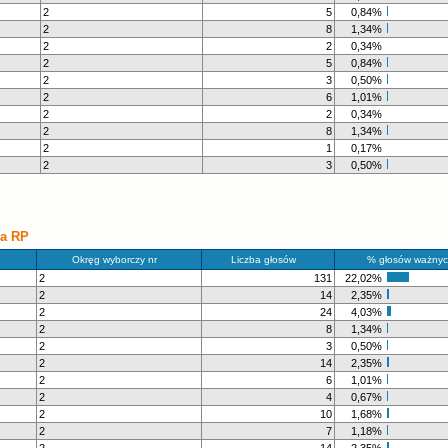
2
5
0,84%
2
8
1,34%
2
2
0,34%
2
5
0,84%
2
3
0,50%
2
6
1,01%
2
2
0,34%
2
8
1,34%
2
1
0,17%
2
3
0,50%
ka RP
Okręg wyborczy nr
Liczba głosów
% głosów ważnyc
2
131
22,02%
2
14
2,35%
2
24
4,03%
2
8
1,34%
2
3
0,50%
2
14
2,35%
2
6
1,01%
2
4
0,67%
2
10
1,68%
2
7
1,18%