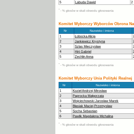
5
Labuda Dawid
2
*
- % głosów w skali obwodu głosowania
Komitet Wyborczy Wyborców Obrona Na
Nr
Nazwisko i imiona
1
Łobocka Alicja
2
Jankiewicz Krystyna
3
Szlas Mieczysław
4
Hirt Gabriel
5
Zechlin Anna
*
- % głosów w skali obwodu głosowania
Komitet Wyborczy Unia Polityki Realnej
Nr
Nazwisko i imiona
1
Kozieł Andrzej Mirosław
2
Paprocka Małgorzata
3
Wojciechowski Jarosław Marek
4
Błasiak Maciej Przemysław
5
Socha Sebastian
6
Pawlik Magdalena Michalina
*
- % głosów w skali obwodu głosowania