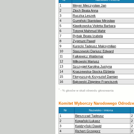
1
Meyer Mieczysław Jan
2
Złoch Beata Anna
3
Ruczka Leszek
4
Gumiński Stanisław Mirosław
5
Klawikowska Violetta Barbara
6
Totongi Mahmud Mahir
7
Rybak Beata Izabela
8
Zygmunt Paweł
9
Kurecki Tadeusz Maksymilian
10
Staszewski Dariusz Edward
11
Falkiewicz Waldemar
12
Milkowski Mariusz
13
Szczygieł Karolina Justyna
14
Kraszewska-Stocka Elżbieta
15
Floryszczyk Krzysztof Damian
16
Bąkowski Zbigniew Franciszek
*
- % głosów w skali obwodu głosowania
Komitet Wyborczy Narodowego Odrodzen
Nr
Nazwisko i imiona
1
Bieszczad Tadeusz
2
2
Kopański Łukasz
2
3
Kwidzyński Dawid
2
4
Richert Grzegorz
2