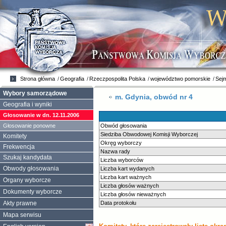
Strona główna
Geografia
Rzeczpospolita Polska
województwo pomorskie
Sej
Wybory samorządowe
m. Gdynia, obwód nr 4
Geografia i wyniki
Głosowanie w dn. 12.11.2006
Głosowanie ponowne
Obwód głosowania
Siedziba Obwodowej Komisji Wyborczej
Komitety
Okręg wyborczy
Frekwencja
Nazwa rady
Szukaj kandydata
Liczba wyborców
Obwody głosowania
Liczba kart wydanych
Liczba kart ważnych
Organy wyborcze
Liczba głosów ważnych
Dokumenty wyborcze
Liczba głosów nieważnych
Akty prawne
Data protokołu
Mapa serwisu