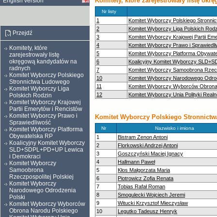
Komitety, które zarejestrowały listę ok
English version
Nr listy
1
Komitet Wyborczy Polskiego Stronni
2
Komitet Wyborczy Liga Polskich Rodz
Przejdź
3
Komitet Wyborczy Krajowej Partii Em
4
Komitet Wyborczy Prawo i Sprawiedl
Komitety, które
5
Komitet Wyborczy Platforma Obywat
zarejestrowały listę
okręgową kandydatów na
6
Koalicyjny Komitet Wyborczy SLD+
radnych
7
Komitet Wyborczy Samoobrona Rzeczp
Komitet Wyborczy Polskiego
10
Komitet Wyborczy Narodowego Odrod
Stronnictwa Ludowego
11
Komitet Wyborczy Wyborców Obrona
Komitet Wyborczy Liga
12
Komitet Wyborczy Unia Polityki Realn
Polskich Rodzin
Komitet Wyborczy Krajowej
Partii Emerytów i Rencistów
Komitet Wyborczy Prawo i
Komitet Wyborczy Polskiego Stronnict
Sprawiedliwość
Nr
Nazwisko i imiona
Komitet Wyborczy Platforma
Obywatelska RP
1
Bistram Zenon Antoni
Koalicyjny Komitet Wyborczy
2
Florkowski Andrzej Antoni
SLD+SDPL+PD+UP Lewica
3
Goszczyński Maciej Ignacy
i Demokraci
4
Hallmann Paweł
Komitet Wyborczy
Samoobrona
5
Kłos Małgorzata Maria
Rzeczpospolitej Polskiej
6
Piotrowicz Zofia Renata
Komitet Wyborczy
7
Tobias Rafał Roman
Narodowego Odrodzenia
8
Smogulecki Wojciech Jeremi
Polski
9
Witucki Krzysztof Mieczysław
Komitet Wyborczy Wyborców
Obrona Narodu Polskiego
10
Legutko Tadeusz Henryk