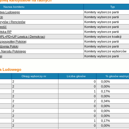
ręgową kandydatów na radnych
Nazwa komitetu
Typ
ctwa Ludowego
Komitety wyborcze partii
in
Komitety wyborcze partii
erytów i Rencistów
Komitety wyborcze partii
iwość
Komitety wyborcze partii
elska RP
Komitety wyborcze partii
SDPL+PD+UP Lewica i Demokraci
Komitety wyborcze koalicji
ospolitej Polskiej
Komitety wyborcze partii
zenia Polski
Komitety wyborcze partii
 Narodu Polskiego
Komitety wyborcze wyborców
ej
Komitety wyborcze partii
wa Ludowego
Okręg wyborczy nr
Liczba głosów
% głosów ważnyc
2
0
0,00%
2
0
0,00%
2
1
0,17%
2
0
0,00%
2
2
0,34%
2
0
0,00%
2
0
0,00%
2
0
0,00%
2
1
0,17%
2
0
0,00%