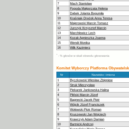
7
Mach Stanisław
8
Pogoda Małgorzata Helena
9
Dąbek Jolanta Bogumiła
10
Kraśniak-Drążek Anna Teresa
11
Majerowski Marcin Tomasz
12
Jurczyk Krzysztof Marcin
13
Marchlewicz Lech
14
Kozak Agnieszka Joanna
15
Wendt Monika
16
Wilk Kazimierz
*
- % głosów w skali obwodu głosowania
Komitet Wyborczy Platforma Obywatels
Nr
Nazwisko i imiona
1
Byczkowski Wiesław Zbigniew
2
Struk Mieczysław
3
Piekarek Jankowska Halina
4
Pliński Marcin Józef
5
Bagnecki Jacek Piotr
6
Wójcik Józef Franciszek
7
Wołowski Piotr Roman
8
Kruszewski Jan Wojciech
9
Krawczyk Adam Damian
10
Bartnicki Andrzej