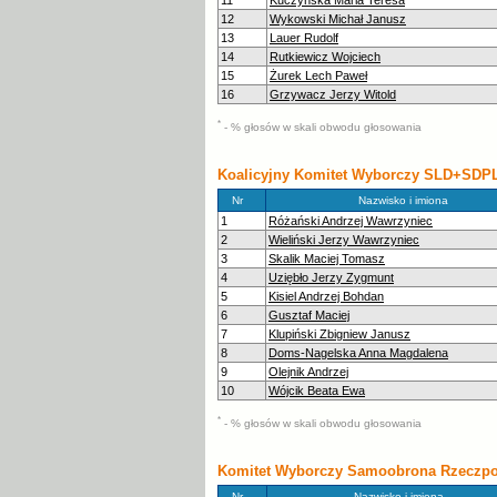
11
Kuczyńska Maria Teresa
12
Wykowski Michał Janusz
13
Lauer Rudolf
14
Rutkiewicz Wojciech
15
Żurek Lech Paweł
16
Grzywacz Jerzy Witold
*
- % głosów w skali obwodu głosowania
Koalicyjny Komitet Wyborczy SLD+SDP
Nr
Nazwisko i imiona
1
Różański Andrzej Wawrzyniec
2
Wieliński Jerzy Wawrzyniec
3
Skalik Maciej Tomasz
4
Uziębło Jerzy Zygmunt
5
Kisiel Andrzej Bohdan
6
Gusztaf Maciej
7
Klupiński Zbigniew Janusz
8
Doms-Nagelska Anna Magdalena
9
Olejnik Andrzej
10
Wójcik Beata Ewa
*
- % głosów w skali obwodu głosowania
Komitet Wyborczy Samoobrona Rzeczposp
Nr
Nazwisko i imiona