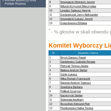
Komitet Wyborczy Unia
8
Smogulecki Wojciech Jeremi
Polityki Realnej
9
Witucki Krzysztof Mieczysław
10
Legutko Tadeusz Henryk
11
Gordziejczuk Jerzy Aleksander
12
Smogulecki Łukasz Jeremi
13
Gniazdowska Elżbieta
*
- % głosów w skali obwodu 
Komitet Wyborczy Li
Nr
Nazwisko i imiona
1
Brych Dariusz Paweł
2
Danielewicz Gabriela Renata
3
Pietrzak Teresa Janina
4
Białous Andrzej Stefan
5
Gizler Łukasz
6
Wika Roman Franciszek
7
Kijewski Andrzej Tadeusz
8
Sowińska Barbara
9
Pollikeit Grażyna
10
Kacprzycki Stefan
11
Świegoda Apolinary
12
Brzeziński Edmund Piotr
13
Piontkowska Halina Teresa