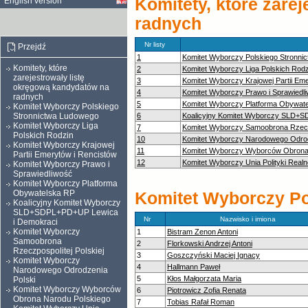
Komitety, które zare
English version
radnych
Nr listy
Przejdź
1
Komitet Wyborczy Polskiego Stronni
Komitety, które
2
Komitet Wyborczy Liga Polskich Rodz
zarejestrowały listę
3
Komitet Wyborczy Krajowej Partii Em
okręgową kandydatów na
4
Komitet Wyborczy Prawo i Sprawiedl
radnych
5
Komitet Wyborczy Platforma Obywat
Komitet Wyborczy Polskiego
Stronnictwa Ludowego
6
Koalicyjny Komitet Wyborczy SLD+
Komitet Wyborczy Liga
7
Komitet Wyborczy Samoobrona Rzeczp
Polskich Rodzin
10
Komitet Wyborczy Narodowego Odrod
Komitet Wyborczy Krajowej
11
Komitet Wyborczy Wyborców Obrona
Partii Emerytów i Rencistów
12
Komitet Wyborczy Unia Polityki Realn
Komitet Wyborczy Prawo i
Sprawiedliwość
Komitet Wyborczy Platforma
Obywatelska RP
Komitet Wyborczy Po
Koalicyjny Komitet Wyborczy
SLD+SDPL+PD+UP Lewica
Nr
Nazwisko i imiona
i Demokraci
Komitet Wyborczy
1
Bistram Zenon Antoni
Samoobrona
2
Florkowski Andrzej Antoni
Rzeczpospolitej Polskiej
3
Goszczyński Maciej Ignacy
Komitet Wyborczy
4
Hallmann Paweł
Narodowego Odrodzenia
5
Kłos Małgorzata Maria
Polski
Komitet Wyborczy Wyborców
6
Piotrowicz Zofia Renata
Obrona Narodu Polskiego
7
Tobias Rafał Roman