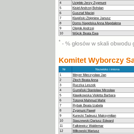
4
Uziębło Jerzy Zygmunt
5
Kisiel Andrzej Bohdan
6
Gusztaf Maciej
7
Klupiński Zbigniew Janusz
8
Doms-Nagelska Anna Magdalena
9
Olejnik Andrzej
10
Wójcik Beata Ewa
*
- % głosów w skali obwodu 
Komitet Wyborczy Sa
Nr
Nazwisko i imiona
1
Meyer Mieczysław Jan
2
Złoch Beata Anna
3
Ruczka Leszek
4
Gumiński Stanisław Mirosław
5
Klawikowska Violetta Barbara
6
Totongi Mahmud Mahir
7
Rybak Beata Izabela
8
Zygmunt Paweł
9
Kurecki Tadeusz Maksymilian
10
Staszewski Dariusz Edward
11
Falkiewicz Waldemar
12
Milkowski Mariusz