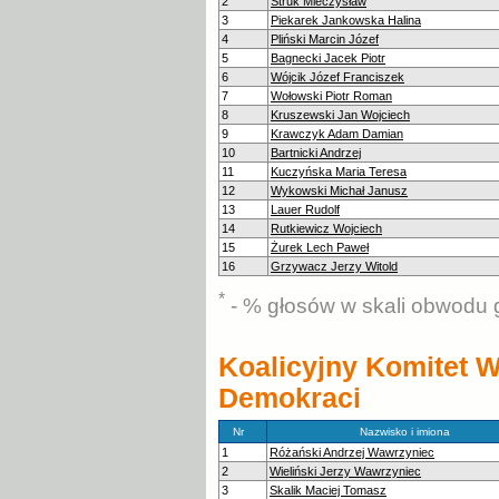
2
Struk Mieczysław
3
Piekarek Jankowska Halina
4
Pliński Marcin Józef
5
Bagnecki Jacek Piotr
6
Wójcik Józef Franciszek
7
Wołowski Piotr Roman
8
Kruszewski Jan Wojciech
9
Krawczyk Adam Damian
10
Bartnicki Andrzej
11
Kuczyńska Maria Teresa
12
Wykowski Michał Janusz
13
Lauer Rudolf
14
Rutkiewicz Wojciech
15
Żurek Lech Paweł
16
Grzywacz Jerzy Witold
*
- % głosów w skali obwodu 
Koalicyjny Komitet
Demokraci
Nr
Nazwisko i imiona
1
Różański Andrzej Wawrzyniec
2
Wieliński Jerzy Wawrzyniec
3
Skalik Maciej Tomasz