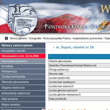
Strona główna
Geografia
Rzeczpospolita Polska
województwo pomorskie
Sej
Wybory samorządowe
m. Sopot, obwód nr 16
Geografia i wyniki
Głosowanie w dn. 12.11.2006
Głosowanie ponowne
Obwód głosowania
Siedziba Obwodowej Komisji Wyborczej
Komitety
Okręg wyborczy
Frekwencja
Nazwa rady
Szukaj kandydata
Liczba wyborców
Obwody głosowania
Liczba kart wydanych
Liczba kart ważnych
Organy wyborcze
Liczba głosów ważnych
Dokumenty wyborcze
Liczba głosów nieważnych
Akty prawne
Data protokołu
Mapa serwisu