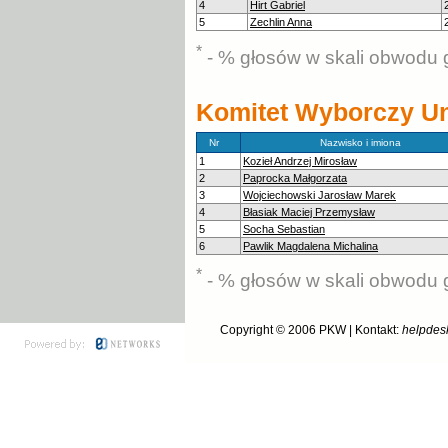
4
Hirt Gabriel
5
Zechlin Anna
*
- % głosów w skali obwodu 
Komitet Wyborczy Uni
Nr
Nazwisko i imiona
1
Kozieł Andrzej Mirosław
2
Paprocka Małgorzata
3
Wojciechowski Jarosław Marek
4
Błasiak Maciej Przemysław
5
Socha Sebastian
6
Pawlik Magdalena Michalina
*
- % głosów w skali obwodu 
Copyright © 2006
PKW
| Kontakt:
helpdes