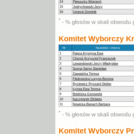
14
Pietuszko Wojciech
15
Jędrychowski Jerzy
16
Umecki Dominik
*
- % głosów w skali obwodu 
Komitet Wyborczy Kr
Nr
Nazwisko i imiona
1
Pajura Krystyna Ewa
2
Choroś Krzysztof Franciszek
3
Lewandowski Jerzy Władysław
4
Sosna-Sarno Stanisław
5
Zawadzka Teresa
6
Flisikowska Lucyna Bożena
7
Ryziewicz Ryszard Stefan
8
Łyżwa Ewa Teresa
9
Bobińska Genowefa
10
Kaczmarek Elżbieta
11
Nowicka-Banach Barbara
*
- % głosów w skali obwodu 
Komitet Wyborczy Pr