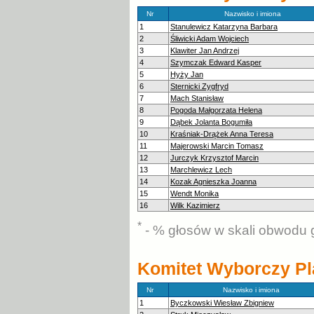
Nr
Nazwisko i imiona
1
Stanulewicz Katarzyna Barbara
2
Śliwicki Adam Wojciech
3
Klawiter Jan Andrzej
4
Szymczak Edward Kasper
5
Hyży Jan
6
Sternicki Zygfryd
7
Mach Stanisław
8
Pogoda Małgorzata Helena
9
Dąbek Jolanta Bogumiła
10
Kraśniak-Drążek Anna Teresa
11
Majerowski Marcin Tomasz
12
Jurczyk Krzysztof Marcin
13
Marchlewicz Lech
14
Kozak Agnieszka Joanna
15
Wendt Monika
16
Wilk Kazimierz
*
- % głosów w skali obwodu 
Komitet Wyborczy Pl
Nr
Nazwisko i imiona
1
Byczkowski Wiesław Zbigniew