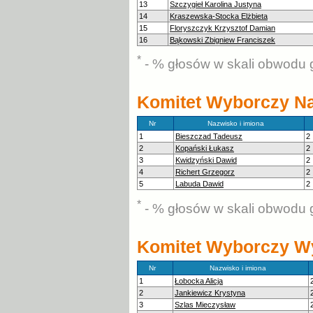
13
Szczygieł Karolina Justyna
14
Kraszewska-Stocka Elżbieta
15
Floryszczyk Krzysztof Damian
16
Bąkowski Zbigniew Franciszek
*
- % głosów w skali obwodu 
Komitet Wyborczy N
Nr
Nazwisko i imiona
1
Bieszczad Tadeusz
2
2
Kopański Łukasz
2
3
Kwidzyński Dawid
2
4
Richert Grzegorz
2
5
Labuda Dawid
2
*
- % głosów w skali obwodu 
Komitet Wyborczy W
Nr
Nazwisko i imiona
1
Łobocka Alicja
2
Jankiewicz Krystyna
3
Szlas Mieczysław