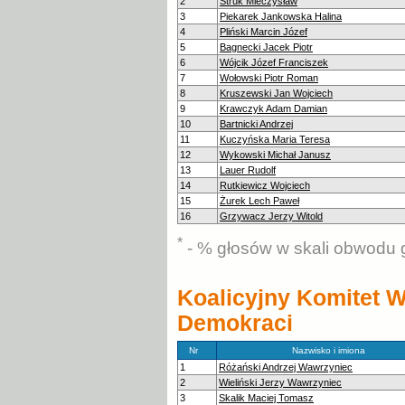
2
Struk Mieczysław
3
Piekarek Jankowska Halina
4
Pliński Marcin Józef
5
Bagnecki Jacek Piotr
6
Wójcik Józef Franciszek
7
Wołowski Piotr Roman
8
Kruszewski Jan Wojciech
9
Krawczyk Adam Damian
10
Bartnicki Andrzej
11
Kuczyńska Maria Teresa
12
Wykowski Michał Janusz
13
Lauer Rudolf
14
Rutkiewicz Wojciech
15
Żurek Lech Paweł
16
Grzywacz Jerzy Witold
*
- % głosów w skali obwodu 
Koalicyjny Komitet
Demokraci
Nr
Nazwisko i imiona
1
Różański Andrzej Wawrzyniec
2
Wieliński Jerzy Wawrzyniec
3
Skalik Maciej Tomasz