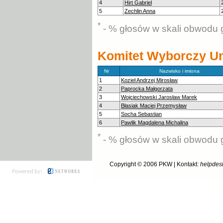
4
Hirt Gabriel
5
Zechlin Anna
*
- % głosów w skali obwodu 
Komitet Wyborczy Uni
Nr
Nazwisko i imiona
1
Kozieł Andrzej Mirosław
2
Paprocka Małgorzata
3
Wojciechowski Jarosław Marek
4
Błasiak Maciej Przemysław
5
Socha Sebastian
6
Pawlik Magdalena Michalina
*
- % głosów w skali obwodu 
Copyright © 2006
PKW
| Kontakt:
helpdes