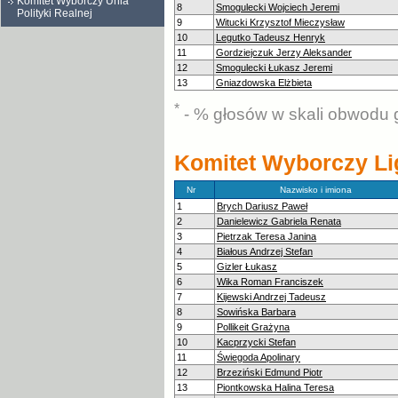
Komitet Wyborczy Unia
8
Smogulecki Wojciech Jeremi
Polityki Realnej
9
Witucki Krzysztof Mieczysław
10
Legutko Tadeusz Henryk
11
Gordziejczuk Jerzy Aleksander
12
Smogulecki Łukasz Jeremi
13
Gniazdowska Elżbieta
*
- % głosów w skali obwodu 
Komitet Wyborczy Li
Nr
Nazwisko i imiona
1
Brych Dariusz Paweł
2
Danielewicz Gabriela Renata
3
Pietrzak Teresa Janina
4
Białous Andrzej Stefan
5
Gizler Łukasz
6
Wika Roman Franciszek
7
Kijewski Andrzej Tadeusz
8
Sowińska Barbara
9
Pollikeit Grażyna
10
Kacprzycki Stefan
11
Świegoda Apolinary
12
Brzeziński Edmund Piotr
13
Piontkowska Halina Teresa