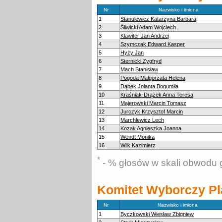
Nr
Nazwisko i imiona
1
Stanulewicz Katarzyna Barbara
2
Śliwicki Adam Wojciech
3
Klawiter Jan Andrzej
4
Szymczak Edward Kasper
5
Hyży Jan
6
Sternicki Zygfryd
7
Mach Stanisław
8
Pogoda Małgorzata Helena
9
Dąbek Jolanta Bogumiła
10
Kraśniak-Drążek Anna Teresa
11
Majerowski Marcin Tomasz
12
Jurczyk Krzysztof Marcin
13
Marchlewicz Lech
14
Kozak Agnieszka Joanna
15
Wendt Monika
16
Wilk Kazimierz
*
- % głosów w skali obwodu 
Komitet Wyborczy Pl
Nr
Nazwisko i imiona
1
Byczkowski Wiesław Zbigniew