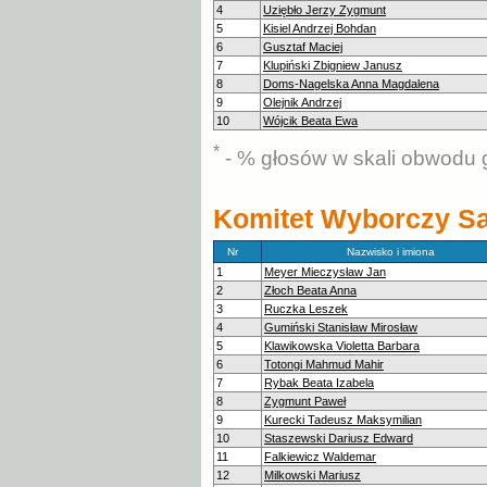
4
Uziębło Jerzy Zygmunt
5
Kisiel Andrzej Bohdan
6
Gusztaf Maciej
7
Klupiński Zbigniew Janusz
8
Doms-Nagelska Anna Magdalena
9
Olejnik Andrzej
10
Wójcik Beata Ewa
*
- % głosów w skali obwodu 
Komitet Wyborczy Sa
Nr
Nazwisko i imiona
1
Meyer Mieczysław Jan
2
Złoch Beata Anna
3
Ruczka Leszek
4
Gumiński Stanisław Mirosław
5
Klawikowska Violetta Barbara
6
Totongi Mahmud Mahir
7
Rybak Beata Izabela
8
Zygmunt Paweł
9
Kurecki Tadeusz Maksymilian
10
Staszewski Dariusz Edward
11
Falkiewicz Waldemar
12
Milkowski Mariusz