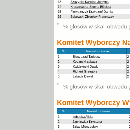
13
Szczygieł Karolina Justyna
14
Kraszewska-Stocka Elżbieta
15
Floryszczyk Krzysztof Damian
16
Bąkowski Zbigniew Franciszek
*
- % głosów w skali obwodu 
Komitet Wyborczy N
Nr
Nazwisko i imiona
1
Bieszczad Tadeusz
2
2
Kopański Łukasz
2
3
Kwidzyński Dawid
2
4
Richert Grzegorz
2
5
Labuda Dawid
2
*
- % głosów w skali obwodu 
Komitet Wyborczy W
Nr
Nazwisko i imiona
1
Łobocka Alicja
2
Jankiewicz Krystyna
3
Szlas Mieczysław