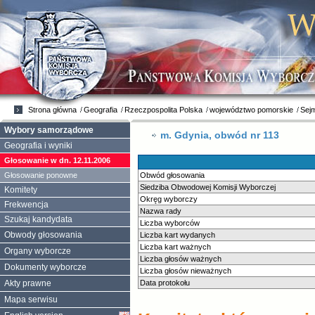
Strona główna
Geografia
Rzeczpospolita Polska
województwo pomorskie
Sej
Wybory samorządowe
m. Gdynia, obwód nr 113
Geografia i wyniki
Głosowanie w dn. 12.11.2006
Głosowanie ponowne
Obwód głosowania
Siedziba Obwodowej Komisji Wyborczej
Komitety
Okręg wyborczy
Frekwencja
Nazwa rady
Szukaj kandydata
Liczba wyborców
Obwody głosowania
Liczba kart wydanych
Liczba kart ważnych
Organy wyborcze
Liczba głosów ważnych
Dokumenty wyborcze
Liczba głosów nieważnych
Akty prawne
Data protokołu
Mapa serwisu