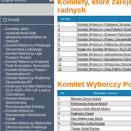
Komitety, które zare
English version
radnych
Nr listy
Przejdź
1
Komitet Wyborczy Polskiego Stronni
Komitety, które
2
Komitet Wyborczy Liga Polskich Rodz
zarejestrowały listę
3
Komitet Wyborczy Krajowej Partii Em
okręgową kandydatów na
4
Komitet Wyborczy Prawo i Sprawiedl
radnych
5
Komitet Wyborczy Platforma Obywat
Komitet Wyborczy Polskiego
Stronnictwa Ludowego
6
Koalicyjny Komitet Wyborczy SLD+
Komitet Wyborczy Liga
7
Komitet Wyborczy Samoobrona Rzeczp
Polskich Rodzin
10
Komitet Wyborczy Narodowego Odrod
Komitet Wyborczy Krajowej
11
Komitet Wyborczy Wyborców Obrona
Partii Emerytów i Rencistów
12
Komitet Wyborczy Unia Polityki Realn
Komitet Wyborczy Prawo i
Sprawiedliwość
Komitet Wyborczy Platforma
Obywatelska RP
Komitet Wyborczy Po
Koalicyjny Komitet Wyborczy
SLD+SDPL+PD+UP Lewica
Nr
Nazwisko i imiona
i Demokraci
Komitet Wyborczy
1
Bistram Zenon Antoni
Samoobrona
2
Florkowski Andrzej Antoni
Rzeczpospolitej Polskiej
3
Goszczyński Maciej Ignacy
Komitet Wyborczy
4
Hallmann Paweł
Narodowego Odrodzenia
5
Kłos Małgorzata Maria
Polski
Komitet Wyborczy Wyborców
6
Piotrowicz Zofia Renata
Obrona Narodu Polskiego
7
Tobias Rafał Roman