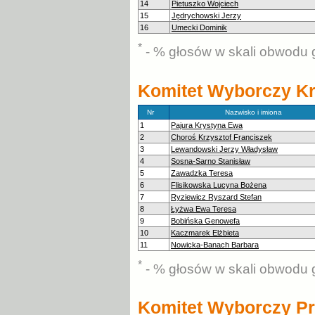
14
Pietuszko Wojciech
15
Jędrychowski Jerzy
16
Umecki Dominik
*
- % głosów w skali obwodu 
Komitet Wyborczy Kr
Nr
Nazwisko i imiona
1
Pajura Krystyna Ewa
2
Choroś Krzysztof Franciszek
3
Lewandowski Jerzy Władysław
4
Sosna-Sarno Stanisław
5
Zawadzka Teresa
6
Flisikowska Lucyna Bożena
7
Ryziewicz Ryszard Stefan
8
Łyżwa Ewa Teresa
9
Bobińska Genowefa
10
Kaczmarek Elżbieta
11
Nowicka-Banach Barbara
*
- % głosów w skali obwodu 
Komitet Wyborczy Pr