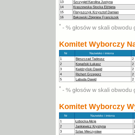
13
Szczygieł Karolina Justyna
14
Kraszewska-Stocka Elżbieta
15
Floryszczyk Krzysztof Damian
16
Bąkowski Zbigniew Franciszek
*
- % głosów w skali obwodu 
Komitet Wyborczy N
Nr
Nazwisko i imiona
1
Bieszczad Tadeusz
2
2
Kopański Łukasz
2
3
Kwidzyński Dawid
2
4
Richert Grzegorz
2
5
Labuda Dawid
2
*
- % głosów w skali obwodu 
Komitet Wyborczy W
Nr
Nazwisko i imiona
1
Łobocka Alicja
2
Jankiewicz Krystyna
3
Szlas Mieczysław