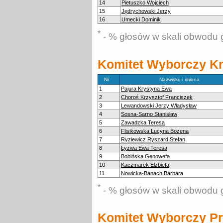
14
Pietuszko Wojciech
15
Jędrychowski Jerzy
16
Umecki Dominik
*
- % głosów w skali obwodu 
Komitet Wyborczy Kr
Nr
Nazwisko i imiona
1
Pajura Krystyna Ewa
2
Choroś Krzysztof Franciszek
3
Lewandowski Jerzy Władysław
4
Sosna-Sarno Stanisław
5
Zawadzka Teresa
6
Flisikowska Lucyna Bożena
7
Ryziewicz Ryszard Stefan
8
Łyżwa Ewa Teresa
9
Bobińska Genowefa
10
Kaczmarek Elżbieta
11
Nowicka-Banach Barbara
*
- % głosów w skali obwodu 
Komitet Wyborczy Pr