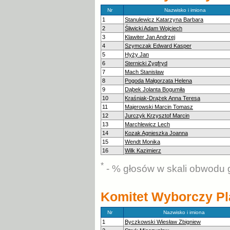
Nr
Nazwisko i imiona
1
Stanulewicz Katarzyna Barbara
2
Śliwicki Adam Wojciech
3
Klawiter Jan Andrzej
4
Szymczak Edward Kasper
5
Hyży Jan
6
Sternicki Zygfryd
7
Mach Stanisław
8
Pogoda Małgorzata Helena
9
Dąbek Jolanta Bogumiła
10
Kraśniak-Drążek Anna Teresa
11
Majerowski Marcin Tomasz
12
Jurczyk Krzysztof Marcin
13
Marchlewicz Lech
14
Kozak Agnieszka Joanna
15
Wendt Monika
16
Wilk Kazimierz
*
- % głosów w skali obwodu 
Komitet Wyborczy Pl
Nr
Nazwisko i imiona
1
Byczkowski Wiesław Zbigniew