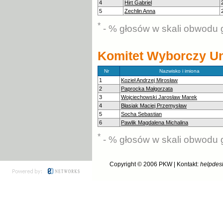
4
Hirt Gabriel
5
Zechlin Anna
*
- % głosów w skali obwodu 
Komitet Wyborczy Uni
Nr
Nazwisko i imiona
1
Kozieł Andrzej Mirosław
2
Paprocka Małgorzata
3
Wojciechowski Jarosław Marek
4
Błasiak Maciej Przemysław
5
Socha Sebastian
6
Pawlik Magdalena Michalina
*
- % głosów w skali obwodu 
Copyright © 2006
PKW
| Kontakt:
helpdes