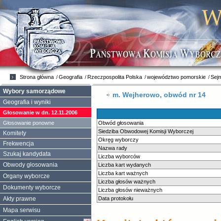
Strona główna
Geografia
Rzeczpospolita Polska
województwo pomorskie
Sej
Wybory samorządowe
m. Wejherowo, obwód nr 14
Geografia i wyniki
Głosowanie w dn. 12.11.2006
Głosowanie ponowne
Obwód głosowania
Siedziba Obwodowej Komisji Wyborczej
Komitety
Okręg wyborczy
Frekwencja
Nazwa rady
Szukaj kandydata
Liczba wyborców
Obwody głosowania
Liczba kart wydanych
Liczba kart ważnych
Organy wyborcze
Liczba głosów ważnych
Dokumenty wyborcze
Liczba głosów nieważnych
Akty prawne
Data protokołu
Mapa serwisu