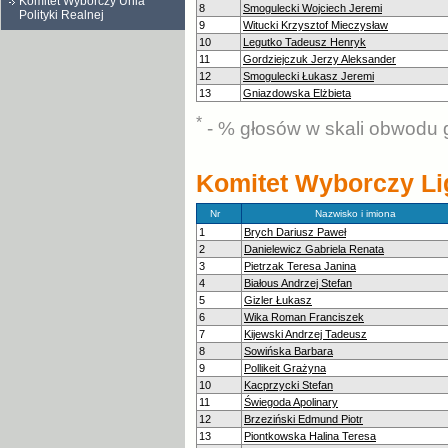
Komitet Wyborczy Unia
8
Smogulecki Wojciech Jeremi
Polityki Realnej
9
Witucki Krzysztof Mieczysław
10
Legutko Tadeusz Henryk
11
Gordziejczuk Jerzy Aleksander
12
Smogulecki Łukasz Jeremi
13
Gniazdowska Elżbieta
*
- % głosów w skali obwodu 
Komitet Wyborczy Li
Nr
Nazwisko i imiona
1
Brych Dariusz Paweł
2
Danielewicz Gabriela Renata
3
Pietrzak Teresa Janina
4
Białous Andrzej Stefan
5
Gizler Łukasz
6
Wika Roman Franciszek
7
Kijewski Andrzej Tadeusz
8
Sowińska Barbara
9
Pollikeit Grażyna
10
Kacprzycki Stefan
11
Świegoda Apolinary
12
Brzeziński Edmund Piotr
13
Piontkowska Halina Teresa