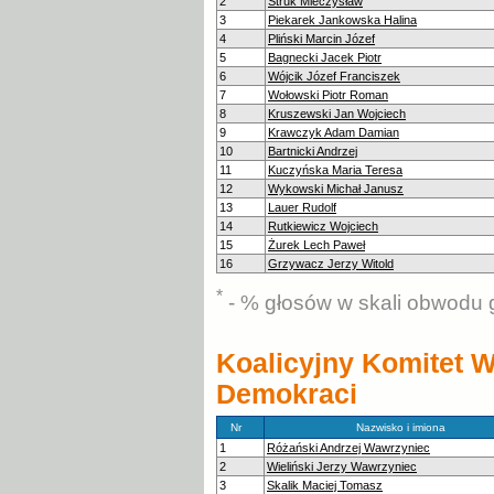
2
Struk Mieczysław
3
Piekarek Jankowska Halina
4
Pliński Marcin Józef
5
Bagnecki Jacek Piotr
6
Wójcik Józef Franciszek
7
Wołowski Piotr Roman
8
Kruszewski Jan Wojciech
9
Krawczyk Adam Damian
10
Bartnicki Andrzej
11
Kuczyńska Maria Teresa
12
Wykowski Michał Janusz
13
Lauer Rudolf
14
Rutkiewicz Wojciech
15
Żurek Lech Paweł
16
Grzywacz Jerzy Witold
*
- % głosów w skali obwodu 
Koalicyjny Komitet
Demokraci
Nr
Nazwisko i imiona
1
Różański Andrzej Wawrzyniec
2
Wieliński Jerzy Wawrzyniec
3
Skalik Maciej Tomasz