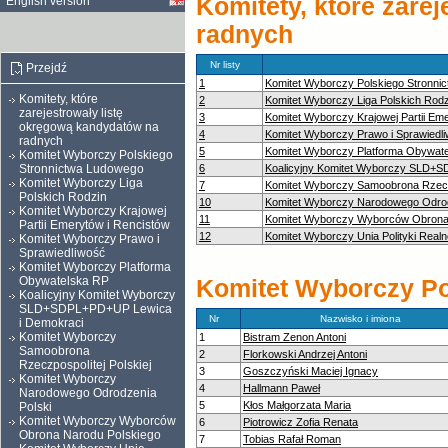
Komitety, które zare
English version
radnych
Nr listy
Przejdź
1
Komitet Wyborczy Polskiego Stronni
Komitety, które
2
Komitet Wyborczy Liga Polskich Rodz
zarejestrowały listę
3
Komitet Wyborczy Krajowej Partii Em
okręgową kandydatów na
4
Komitet Wyborczy Prawo i Sprawiedl
radnych
5
Komitet Wyborczy Platforma Obywat
Komitet Wyborczy Polskiego
Stronnictwa Ludowego
6
Koalicyjny Komitet Wyborczy SLD+
Komitet Wyborczy Liga
7
Komitet Wyborczy Samoobrona Rzeczp
Polskich Rodzin
10
Komitet Wyborczy Narodowego Odrod
Komitet Wyborczy Krajowej
11
Komitet Wyborczy Wyborców Obrona
Partii Emerytów i Rencistów
12
Komitet Wyborczy Unia Polityki Realn
Komitet Wyborczy Prawo i
Sprawiedliwość
Komitet Wyborczy Platforma
Obywatelska RP
Komitet Wyborczy Po
Koalicyjny Komitet Wyborczy
SLD+SDPL+PD+UP Lewica
Nr
Nazwisko i imiona
i Demokraci
Komitet Wyborczy
1
Bistram Zenon Antoni
Samoobrona
2
Florkowski Andrzej Antoni
Rzeczpospolitej Polskiej
3
Goszczyński Maciej Ignacy
Komitet Wyborczy
4
Hallmann Paweł
Narodowego Odrodzenia
5
Kłos Małgorzata Maria
Polski
Komitet Wyborczy Wyborców
6
Piotrowicz Zofia Renata
Obrona Narodu Polskiego
7
Tobias Rafał Roman