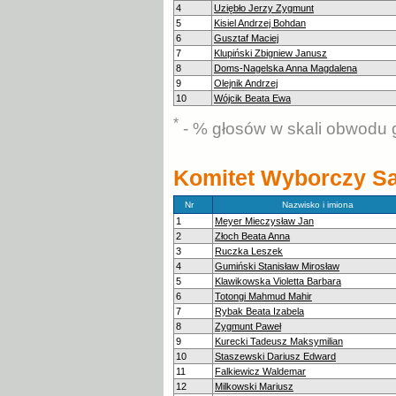
4
Uziębło Jerzy Zygmunt
5
Kisiel Andrzej Bohdan
6
Gusztaf Maciej
7
Klupiński Zbigniew Janusz
8
Doms-Nagelska Anna Magdalena
9
Olejnik Andrzej
10
Wójcik Beata Ewa
*
- % głosów w skali obwodu 
Komitet Wyborczy Sa
Nr
Nazwisko i imiona
1
Meyer Mieczysław Jan
2
Złoch Beata Anna
3
Ruczka Leszek
4
Gumiński Stanisław Mirosław
5
Klawikowska Violetta Barbara
6
Totongi Mahmud Mahir
7
Rybak Beata Izabela
8
Zygmunt Paweł
9
Kurecki Tadeusz Maksymilian
10
Staszewski Dariusz Edward
11
Falkiewicz Waldemar
12
Milkowski Mariusz