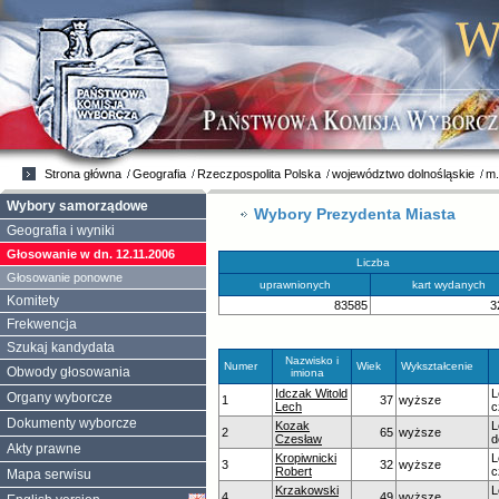
Strona główna
Geografia
Rzeczpospolita Polska
województwo dolnośląskie
m.
Wybory samorządowe
Wybory Prezydenta Miasta
Geografia i wyniki
Głosowanie w dn. 12.11.2006
Liczba
Głosowanie ponowne
uprawnionych
kart wydanych
Komitety
83585
3
Frekwencja
Szukaj kandydata
Nazwisko i
Numer
Wiek
Wykształcenie
Obwody głosowania
imiona
Idczak Witold
L
Organy wyborcze
1
37
wyższe
Lech
c
Dokumenty wyborcze
Kozak
L
2
65
wyższe
Czesław
d
Akty prawne
Kropiwnicki
L
3
32
wyższe
Robert
c
Mapa serwisu
Krzakowski
L
4
49
wyższe