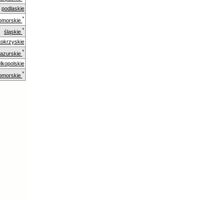
podlaskie
*
omorskie
*
śląskie
tokrzyskie
*
azurskie
lkopolskie
*
omorskie