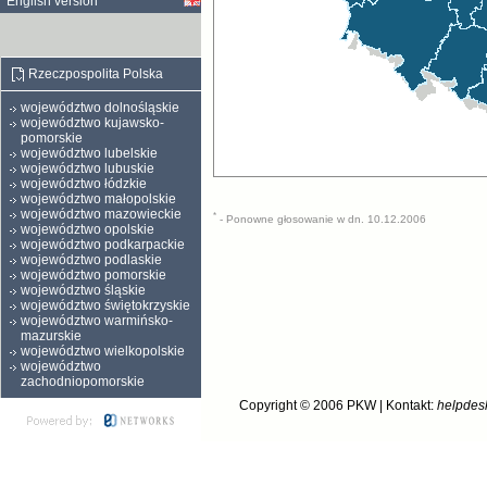
English version
Rzeczpospolita Polska
województwo dolnośląskie
województwo kujawsko-
pomorskie
województwo lubelskie
województwo lubuskie
województwo łódzkie
województwo małopolskie
województwo mazowieckie
*
- Ponowne głosowanie w dn. 10.12.2006
województwo opolskie
województwo podkarpackie
województwo podlaskie
województwo pomorskie
województwo śląskie
województwo świętokrzyskie
województwo warmińsko-
mazurskie
województwo wielkopolskie
województwo
zachodniopomorskie
Copyright © 2006
PKW
| Kontakt:
helpdes