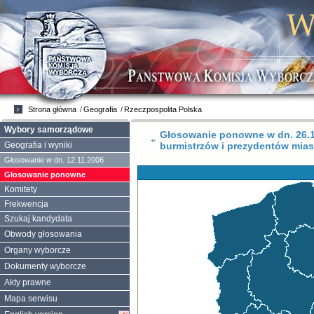
Strona główna
Geografia
Rzeczpospolita Polska
Wybory samorządowe
Głosowanie ponowne w dn. 26.11
burmistrzów i prezydentów mias
Geografia i wyniki
Głosowanie w dn. 12.11.2006
Głosowanie ponowne
Komitety
Frekwencja
Szukaj kandydata
Obwody głosowania
Organy wyborcze
Dokumenty wyborcze
Akty prawne
Mapa serwisu