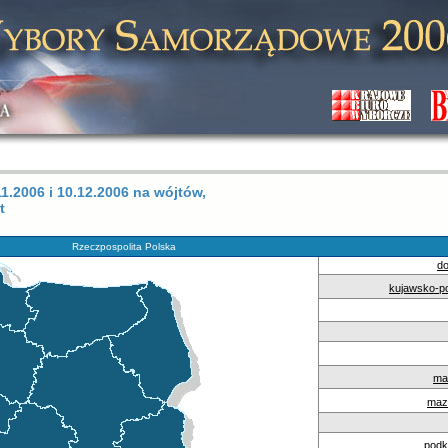
.2006 i 10.12.2006 na wójtów,
t
Rzeczpospolita Polska
do
kujawsko-p
ma
maz
podk