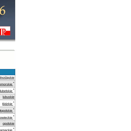
lnośląskie
*
omorskie
*
lubelskie
lubuskie
*
łódzkie
*
łopolskie
*
owieckie
opolskie
*
arpackie