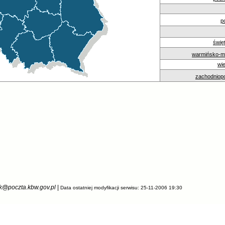
p
świę
warmińsko-m
wie
zachodniop
k@poczta.kbw.gov.pl
|
Data ostatniej modyfikacji serwisu: 25-11-2006 19:30