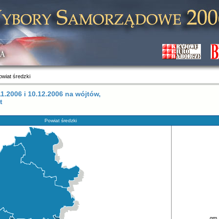
owiat średzki
.2006 i 10.12.2006 na wójtów,
t
Powiat średzki
gm.