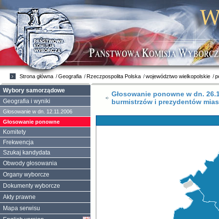
Strona główna
Geografia
Rzeczpospolita Polska
województwo wielkopolskie
p
Wybory samorządowe
Głosowanie ponowne w dn. 26.11
burmistrzów i prezydentów mias
Geografia i wyniki
Głosowanie w dn. 12.11.2006
Głosowanie ponowne
Komitety
Frekwencja
Szukaj kandydata
Obwody głosowania
Organy wyborcze
Dokumenty wyborcze
Akty prawne
Mapa serwisu